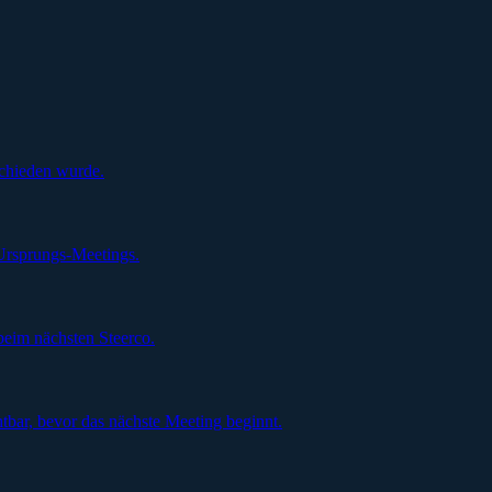
schieden wurde.
Ursprungs-Meetings.
beim nächsten Steerco.
tbar, bevor das nächste Meeting beginnt.