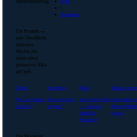
Markteinführung
Sales
·
Marketing
Ein Produkt —
jede Oberfläche
inklusive.
Werfen Sie
unten einen
genaueren Blick
auf jede.
Notes
Briefings
Plans
Talking point
Was ist gerade
Was muss ich
Was ist der Plan
Was sollte ich
passiert?
wissen?
— und was
diesem Meeti
gerät ins
sagen?
Stocken?
Die Momente,