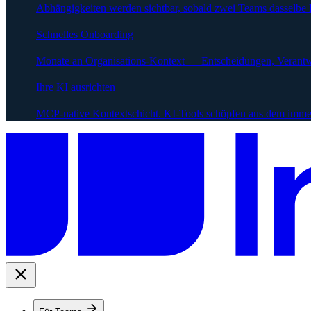
Abhängigkeiten werden sichtbar, sobald zwei Teams dasselbe 
Schnelles Onboarding
Monate an Organisations-Kontext — Entscheidungen, Verantw
Ihre KI ausrichten
MCP-native Kontextschicht. KI-Tools schöpfen aus dem immer