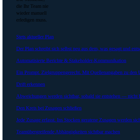
die Ihr Team nie
wieder manuell
erledigen muss.
Stets aktueller Plan
Der Plan schreibt sich selbst neu aus dem, was gesagt und ent
Automatisierte Berichte & Stakeholder-Kommunikation
Ein Prompt. Zielgruppengerecht. Mit Quellenangaben zu den 
Drift erkennen
Abweichungen werden sichtbar, sobald sie entstehen — nicht 
Den Kreis bei Zusagen schließen
Jede Zusage erfasst. Ins Stocken geratene Zusagen werden sich
Teamübergreifende Abhängigkeiten sichtbar machen