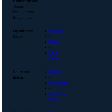
Kontext für alle
Teams,
Produkte und
Programme.
Organisation
Executive
führen
·
Finance
·
HR &
Kultur
Bauen und
Product
liefern
·
Engineering
·
Operations
& PMO