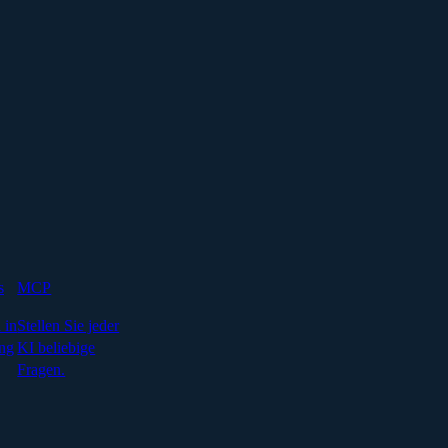
s
MCP
 in
Stellen Sie jeder
ng
KI beliebige
Fragen.