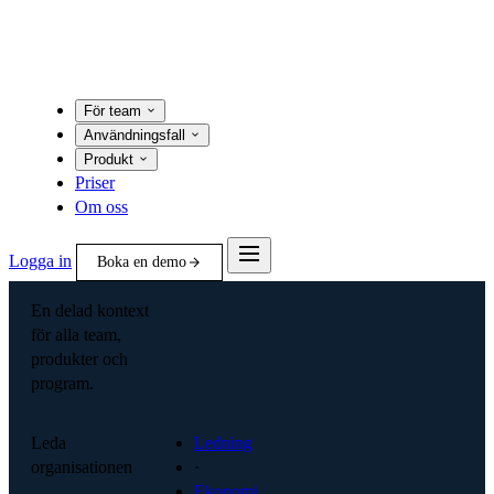
För team
Användningsfall
Produkt
Priser
Om oss
Logga in
Boka en demo
En delad kontext
för alla team,
produkter och
program.
Leda
Ledning
organisationen
·
Ekonomi