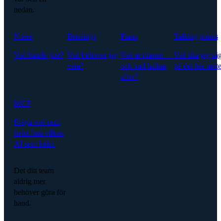
nedan.
Notes
Briefings
Plans
Talking points
Vad hände just?
Vad behöver jag
Vad är planen —
Vad ska jag sä
veta?
och vad halkar
på det här möte
efter?
MCP
Fråga vad som
helst från vilken
AI som helst.
Det ditt team
aldrig mer
behöver göra för
hand.