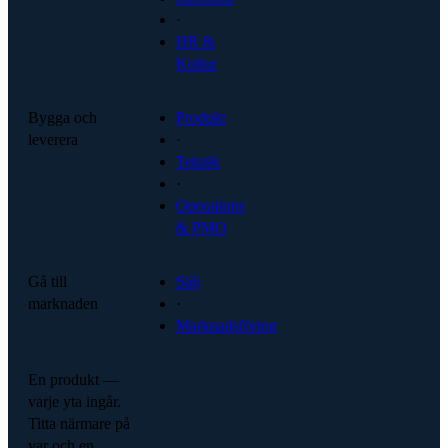
·
HR &
Kultur
Bygga och
Produkt
leverera
·
Teknik
·
Operations
& PMO
Gå till
Sälj
marknaden
·
Marknadsföring
En produkt —
varje yta ingår.
Titta närmare på
var och en