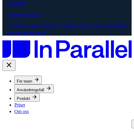
sekunder.
Samordna din AI
MCP-nativt kontextlager. AI-verktyg hämtar från ett alltid aktivt
organisationsminne.
För team
Användningsfall
Produkt
Priser
Om oss