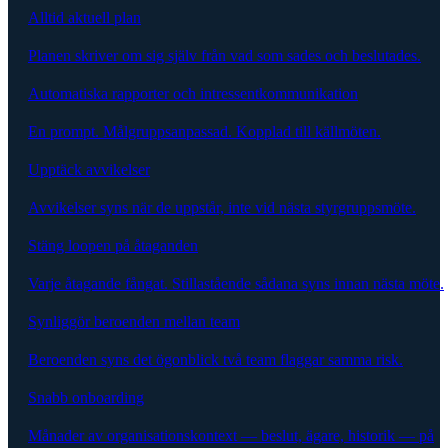
Alltid aktuell plan
Planen skriver om sig själv från vad som sades och beslutades.
Automatiska rapporter och intressentkommunikation
En prompt. Målgruppsanpassad. Kopplad till källmöten.
Upptäck avvikelser
Avvikelser syns när de uppstår, inte vid nästa styrgruppsmöte.
Stäng loopen på åtaganden
Varje åtagande fångat. Stillastående sådana syns innan nästa möte.
Synliggör beroenden mellan team
Beroenden syns det ögonblick två team flaggar samma risk.
Snabb onboarding
Månader av organisationskontext — beslut, ägare, historik — på