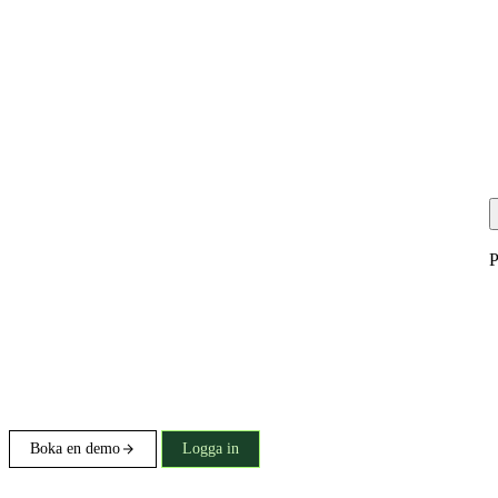
P
Boka en demo
Logga in