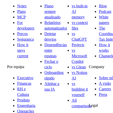
Notes
Plano
vs built-in
Blog
Plans
sempre
AI
Podcast
MCP
atualizado
memory
White
For
Relatórios
vs context
papers
developers
automatizados
files
The
Preços
Detetar
vs
Coordina
Segurança
desvios
ChatGPT
Tax Ind
How it
Dependências
Projects
How it
stays
entre
vs
works
current
equipas
Microsoft
Changel
Fechar o
Copilot
Por equipa
Company
ciclo
vs Glean
Onboarding
vs Notion
Executivo
Sobre nó
rápido
AI
Finanças
A visão
Alinhar a
vs
RH e
Careers
sua IA
building it
Cultura
Press
yourself
Produto
All
Legal
Engenharia
comparisons
Operações