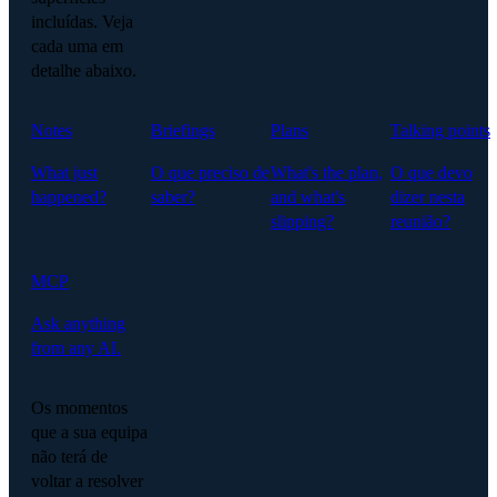
incluídas. Veja
cada uma em
detalhe abaixo.
Notes
Briefings
Plans
Talking points
What just
O que preciso de
What's the plan,
O que devo
happened?
saber?
and what's
dizer nesta
slipping?
reunião?
MCP
Ask anything
from any AI.
Os momentos
que a sua equipa
não terá de
voltar a resolver