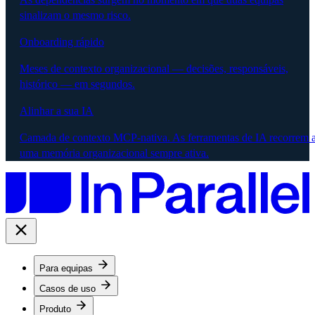
sinalizam o mesmo risco.
Onboarding rápido
Meses de contexto organizacional — decisões, responsáveis,
histórico — em segundos.
Alinhar a sua IA
Camada de contexto MCP-nativa. As ferramentas de IA recorrem 
uma memória organizacional sempre ativa.
Para equipas
Casos de uso
Produto