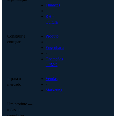
Finanças
·
RH e
Cultura
Construir e
Produto
entregar
·
Engenharia
·
Operações
e PMO
Ir para o
Vendas
mercado
·
Marketing
Um produto —
todas as
superfícies