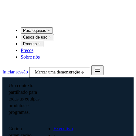
Para equipas
Casos de uso
Produto
Preços
Sobre nós
Iniciar sessão
Marcar uma demonstração
Um contexto
partilhado para
todas as equipas,
produtos e
programas.
Gerir a
Executivo
organização
·