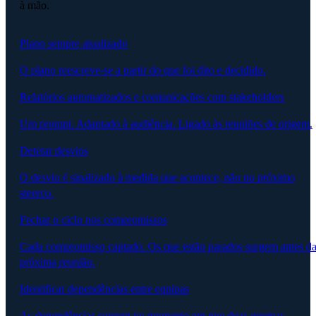
à mão.
Plano sempre atualizado
O plano reescreve-se a partir do que foi dito e decidido.
Relatórios automatizados e comunicações com stakeholders
Um prompt. Adaptado à audiência. Ligado às reuniões de origem.
Detetar desvios
O desvio é sinalizado à medida que acontece, não no próximo
steerco.
Fechar o ciclo nos compromissos
Cada compromisso captado. Os que estão parados surgem antes d
próxima reunião.
Identificar dependências entre equipas
As dependências surgem no momento em que duas equipas