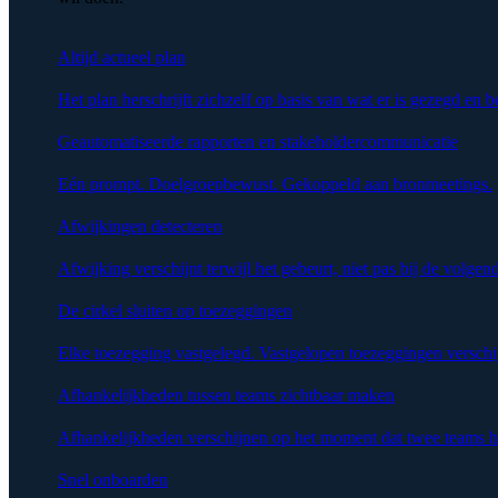
Altijd actueel plan
Het plan herschrijft zichzelf op basis van wat er is gezegd en b
Geautomatiseerde rapporten en stakeholdercommunicatie
Eén prompt. Doelgroepbewust. Gekoppeld aan bronmeetings.
Afwijkingen detecteren
Afwijking verschijnt terwijl het gebeurt, niet pas bij de volgen
De cirkel sluiten op toezeggingen
Elke toezegging vastgelegd. Vastgelopen toezeggingen verschi
Afhankelijkheden tussen teams zichtbaar maken
Afhankelijkheden verschijnen op het moment dat twee teams h
Snel onboarden