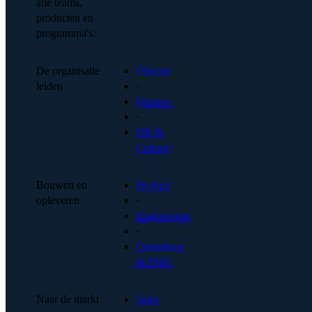
alle teams,
producten en
programma's.
De organisatie
Directie
leiden
·
Finance
·
HR &
Cultuur
Bouwen en
Product
opleveren
·
Engineering
·
Operations
& PMO
Naar de markt
Sales