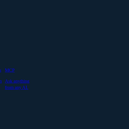
s
MCP
n
Ask anything
from any AI.