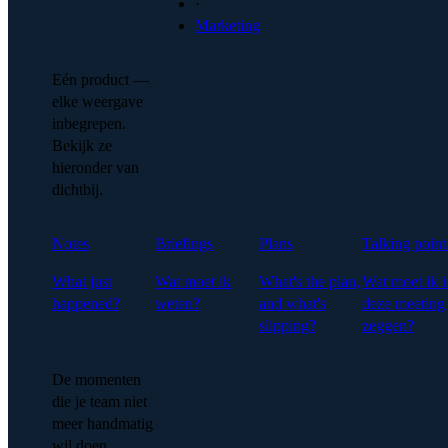
·
Marketing
Eén product —
elke weergave
inbegrepen.
Bekijk ze
hieronder van
dichtbij.
Notes
Briefings
Plans
Talking point
What just
Wat moet ik
What's the plan,
Wat moet ik i
happened?
weten?
and what's
deze meeting
slipping?
zeggen?
De momenten
die je team niet
meer handmatig
wil doen.