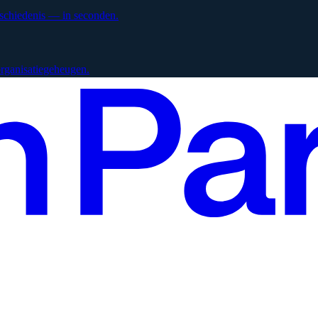
eschiedenis — in seconden.
 organisatiegeheugen.