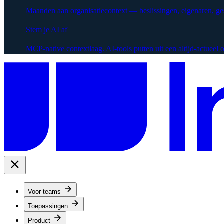
Maanden aan organisatiecontext — beslissingen, eigenaren, g
Stem je AI af
MCP-native contextlaag. AI-tools putten uit een altijd-actueel
Voor teams
Toepassingen
Product