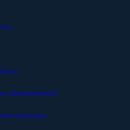
esloten.
de steerco.
jnen vóór de volgende meeting.
etzelfde risico benoemen.