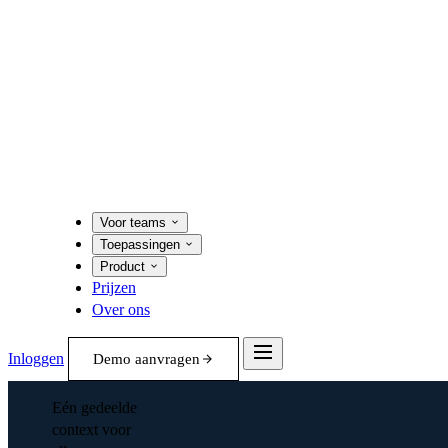
Voor teams
Toepassingen
Product
Prijzen
Over ons
Inloggen
Demo aanvragen
Eén gedeelde
context voor