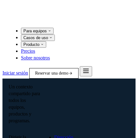
Para equipos
Casos de uso
Producto
Precios
Sobre nosotros
Iniciar sesión
Reservar una demo
Un contexto
compartido para
todos los
equipos,
productos y
programas.
Dirigir la
Dirección