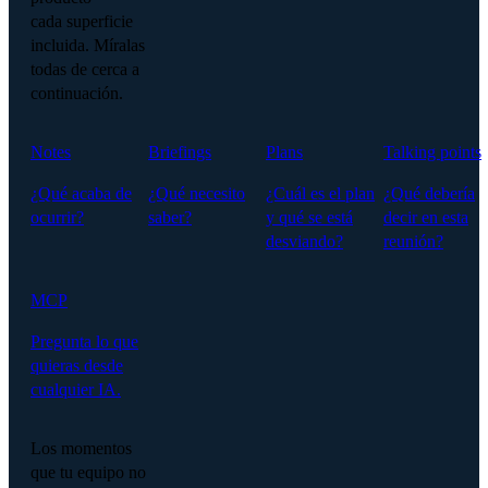
cada superficie
incluida. Míralas
todas de cerca a
continuación.
Notes
Briefings
Plans
Talking points
¿Qué acaba de
¿Qué necesito
¿Cuál es el plan
¿Qué debería
ocurrir?
saber?
y qué se está
decir en esta
desviando?
reunión?
MCP
Pregunta lo que
quieras desde
cualquier IA.
Los momentos
que tu equipo no