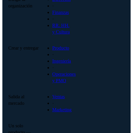
organización
·
Finanzas
·
RR. HH.
y Cultura
Crear y entregar
Producto
·
Ingeniería
·
Operaciones
y PMO
Salida al
Ventas
mercado
·
Marketing
Un solo
producto —