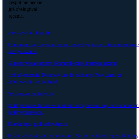
zespół nie będzie
już obsługiwał
ręcznie.
Zawsze aktualny plan
Plan przepisuje się sam na podstawie tego, co zostało powiedziane
zdecydowane.
Automatyczne raporty i komunikacja z interesariuszami
Jedna komenda. Dostosowane do odbiorcy. Powiązane ze
źródłowymi spotkaniami.
Wykrywanie odchyleń
Odchylenia widoczne w momencie pojawienia się, a nie dopiero n
kolejnym steerco.
Domknięcie pętli zobowiązań
Każde zobowiązanie uchwycone. Zaległe widoczne przed kolejn