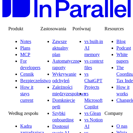
Produkt
Zastosowania
Porównaj
Resources
Notes
Zawsze
vs built-in
Blog
Plans
aktualny
AI
Podcast
MCP
plan
memory
White
For
Automatyczne
vs context
papers
developers
raporty
files
The
Cennik
Wykrywanie
vs
Coordina
Bezpieczeństwo
odchyleń
ChatGPT
Tax Ind
How it
Zależności
Projects
How it
stays
międzyzespołowe
vs
works
current
Domknięcie
Microsoft
Changel
pętli
Copilot
Według zespołu
Company
Szybki
vs Glean
onboarding
vs Notion
Kadra
O nas
Dostosuj
AI
zarządzająca
Wizja
swoje AI
vs