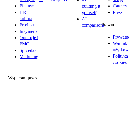
Finanse
Careers
building it
HR i
Press
yourself
kultura
All
Prawne
Produkt
comparisons
Inżynieria
Prywatn
Operacje i
Warunki
PMO
użytkow
Sprzedaż
Polityka
Marketing
cookies
Wspierani przez