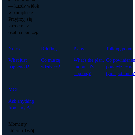
— każdy widok
w komplecie.
Przyjrzyj się
każdemu z
osobna poniżej.
Notes
Briefings
Plans
Talking points
What just
Co muszę
What's the plan,
Co powiniene
happened?
wiedzieć?
and what's
powiedzieć na
slipping?
tym spotkaniu?
MCP
Ask anything
from any AI.
Momenty,
których Twój