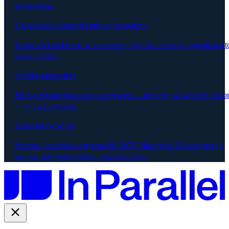
spotkaniem.
Ujawnianie zależności między zespołami
Zależności widoczne w momencie, gdy dwa zespoły sygnalizują t
samo ryzyko.
Szybki onboarding
Miesiące kontekstu organizacyjnego — decyzje, właściciele, histor
— w ciągu sekund.
Dostosuj swoje AI
Warstwa kontekstu natywna dla MCP. Narzędzia AI korzystają z
zawsze aktywnej pamięci organizacyjnej.