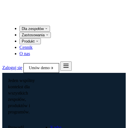
Dla zespołów
Zastosowania
Produkt
Cennik
O nas
Zaloguj się
Umów demo
Jeden wspólny
kontekst dla
wszystkich
zespołów,
produktów i
programów.
Prowadź
Kadra