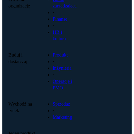
organizację
zarządzająca
·
Finanse
·
HR i
kultura
Buduj i
Produkt
dostarczaj
·
Inżynieria
·
Operacje i
PMO
Wychodź na
Sprzedaż
rynek
·
Marketing
Jeden produkt