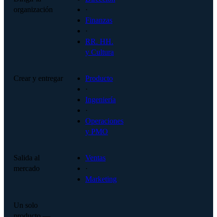
organización
·
Finanzas
·
RR. HH.
y Cultura
Crear y entregar
Producto
·
Ingeniería
·
Operaciones
y PMO
Salida al
Ventas
mercado
·
Marketing
Un solo
producto —