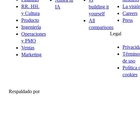
RR. HH.
La visió
IA
building it
y Cultura
Careers
yourself
Producto
Press
All
Ingeniería
comparisons
Legal
Operaciones
y PMO
Privacid
Ventas
Término
Marketing
de uso
Política 
cookies
Respaldado por