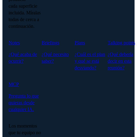
cada superficie
incluida. Míralas
todas de cerca a
continuación.
Notes
Briefings
Plans
Talking points
¿Qué acaba de
¿Qué necesito
¿Cuál es el plan
¿Qué debería
ocurrir?
saber?
y qué se está
decir en esta
desviando?
reunión?
MCP
Pregunta lo que
quieras desde
cualquier IA.
Los momentos
que tu equipo no