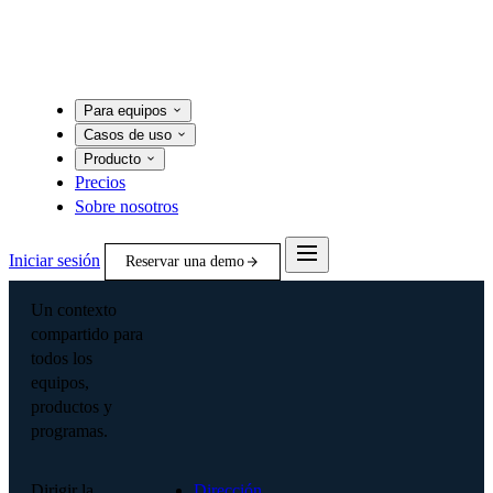
Para equipos
Casos de uso
Producto
Precios
Sobre nosotros
Iniciar sesión
Reservar una demo
Un contexto
compartido para
todos los
equipos,
productos y
programas.
Dirigir la
Dirección