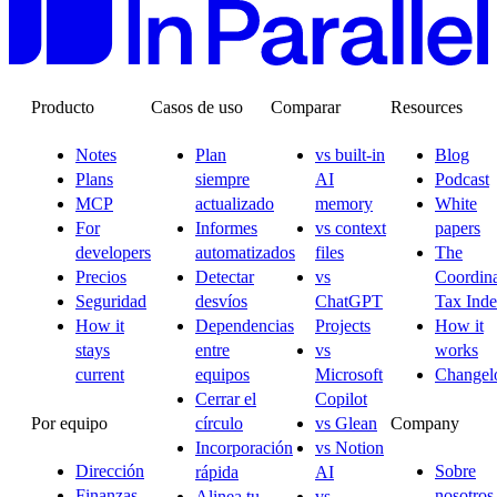
Producto
Casos de uso
Comparar
Resources
Notes
Plan
vs built-in
Blog
Plans
siempre
AI
Podcast
MCP
actualizado
memory
White
For
Informes
vs context
papers
developers
automatizados
files
The
Precios
Detectar
vs
Coordina
Seguridad
desvíos
ChatGPT
Tax Ind
How it
Dependencias
Projects
How it
stays
entre
vs
works
current
equipos
Microsoft
Changel
Cerrar el
Copilot
Por equipo
Company
círculo
vs Glean
Incorporación
vs Notion
Dirección
Sobre
rápida
AI
Finanzas
nosotros
Alinea tu
vs