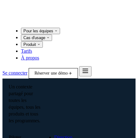
Pour les équipes
Cas d'usage
Produit
Tarifs
À propos
Se connecter
Réserver une démo
Un contexte
partagé pour
toutes les
équipes, tous les
produits et tous
les programmes.
Piloter
Direction