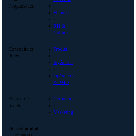
l’organisation
·
Finance
·
RH &
Culture
Construire et
Produit
livrer
·
Ingénierie
·
Opérations
& PMO
Aller sur le
Commercial
marché
·
Marketing
Un seul produit
— toutes les