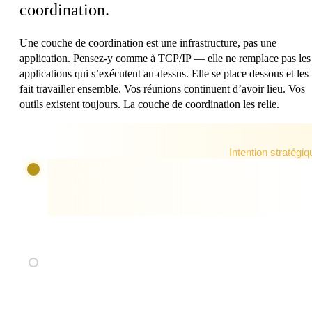
coordination.
Une couche de coordination est une infrastructure, pas une
application. Pensez-y comme à TCP/IP — elle ne remplace pas les
applications qui s’exécutent au-dessus. Elle se place dessous et les
fait travailler ensemble. Vos réunions continuent d’avoir lieu. Vos
outils existent toujours. La couche de coordination les relie.
SOMM
Intention stratégiq
Là où les priorités sont fixées, les ressources allouées, la direction
définie. Claire au moment de quitter le conseil d’administration.
COUCHE
Droits de décisi
Qui est habilité à décider quoi, et à quel niveau. En cas d’ambiguïté,
les équipes négocient au lieu d’exécuter.