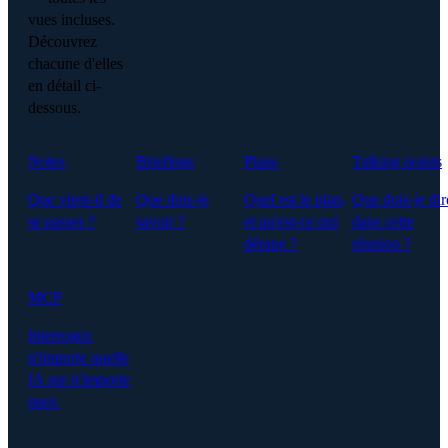
vues incluses.
Découvrez
chacune d'elles
en détail ci-
dessous.
Notes
Briefings
Plans
Talking points
Que vient-il de
Que dois-je
Quel est le plan,
Que dois-je dir
se passer ?
savoir ?
et qu'est-ce qui
dans cette
dérape ?
réunion ?
MCP
Interrogez
n'importe quelle
IA sur n'importe
quoi.