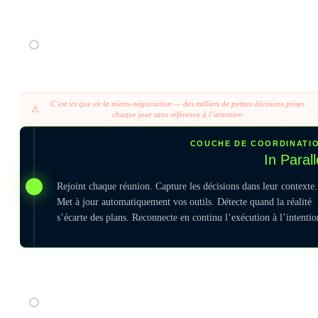
COUCHE
Gouvernan
Comités de pilotage, reporting, supervision. Conçus pour observer l
résultats, pas pour empêcher la dérive.
C’est ici que vit la micro-négociation — des milliers de petites décisions prises
⚠
chaque jour sans référence à l’intention
COUCHE DE COORDINATI
In Parall
Rejoint chaque réunion. Capture les décisions dans leur contexte.
Met à jour automatiquement vos outils. Détecte quand la réalité
s’écarte des plans. Reconnecte en continu l’exécution à l’intentio
COUCHE
Exécution par les équip
Là où se déroulent Agile, les sprints et la livraison. Rapide à l’échell
d’une équipe. C’est dans la coordination inter-équipes que