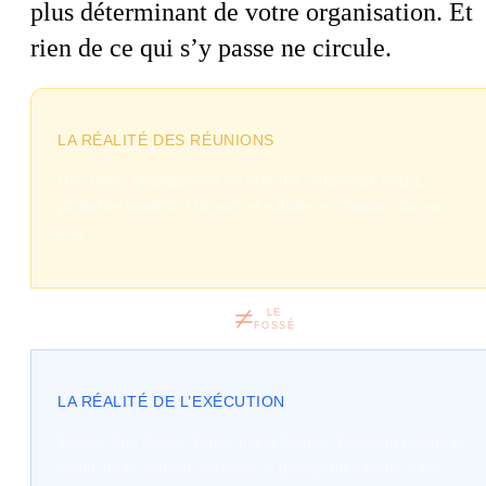
plus déterminant de votre organisation. Et
rien de ce qui s’y passe ne circule.
LA RÉALITÉ DES RÉUNIONS
Décisions, changements de priorités, nouveaux délais,
périmètre modifié. Discutés et validés en réunion chaque
jour.
≠
LE
FOSSÉ
LA RÉALITÉ DE L’EXÉCUTION
Tickets Jira, tâches Asana, pages Notion. Reflètent encore la
réalité de la semaine dernière, si quelqu’un a pensé à les