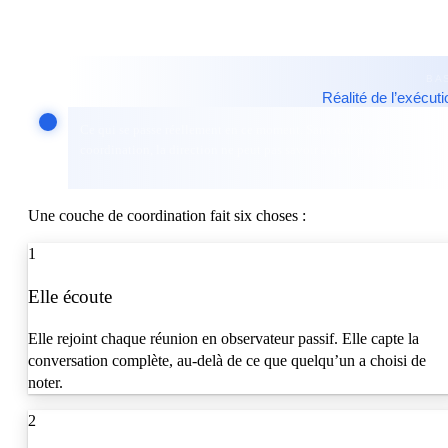
l’alignement se brise.
BA
Réalité de l’exécuti
Ce qui se passe réellement en ce moment. Sans couche de
coordination, la direction ne peut pas savoir à quel point elle a dériv
Une couche de coordination fait six choses :
1
Elle écoute
Elle rejoint chaque réunion en observateur passif. Elle capte la
conversation complète, au-delà de ce que quelqu’un a choisi de
noter.
2