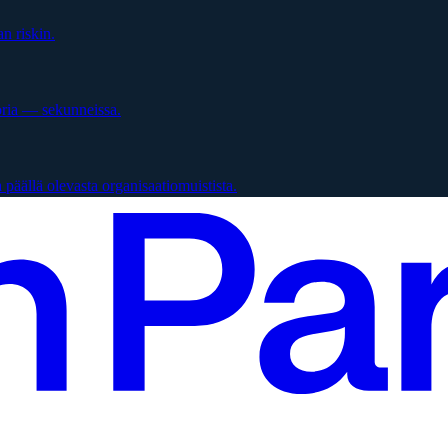
n riskin.
oria — sekunneissa.
päällä olevasta organisaatiomuistista.