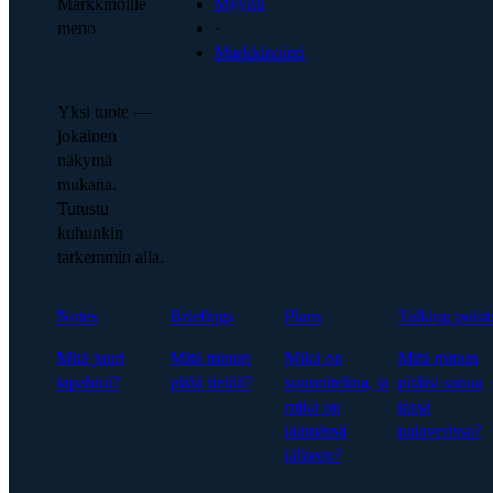
Markkinoille
Myynti
meno
·
Markkinointi
Yksi tuote —
jokainen
näkymä
mukana.
Tutustu
kuhunkin
tarkemmin alla.
Notes
Briefings
Plans
Talking point
Mitä juuri
Mitä minun
Mikä on
Mitä minun
tapahtui?
pitää tietää?
suunnitelma, ja
pitäisi sanoa
mikä on
tässä
jäämässä
palaverissa?
jälkeen?