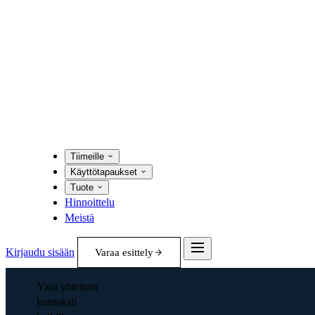
Tiimeille
Käyttötapaukset
Tuote
Hinnoittelu
Meistä
Kirjaudu sisään
Varaa esittely
Yksi yhteinen
konteksti