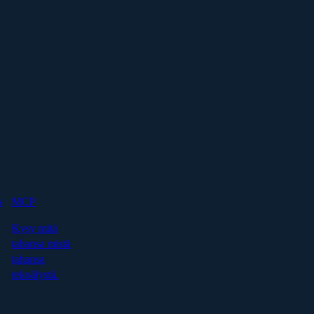
s
MCP
Kysy mitä
tahansa mistä
tahansa
tekoälystä.