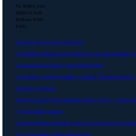
Ne hetket, joita
tiimisi ei enää
koskaan hoida
käsin.
Aina ajan tasalla oleva suunnitelma
Suunnitelma kirjoittaa itsensä uudelleen siitä, mitä sanottiin ja p
Automatisoidut raportit ja sidosryhmäviestintä
Yksi kehote. Yleisön huomioiva. Linkitetty lähdepalavereihin.
Havaitse poikkeamat
Poikkeama nousee esiin sitä mukaa kuin se syntyy, ei vasta se
Vie sitoumukset loppuun
Jokainen sitoumus kaapattu. Jumissa olevat nousevat esiin enn
Nosta esiin tiimien väliset riippuvuudet