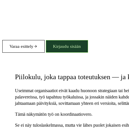
Varaa esittely
Kirjaudu sisään
Koordinaatiovero
Piilokulu, joka tappaa toteutuksen — ja 
Useimmat organisaatiot eivät kaadu huonoon strategiaan tai he
palavereissa, työ tapahtuu työkaluissa, ja jossakin näiden kahd
jahtaamaan päivityksiä, sovittamaan yhteen eri versioita, selit
Tämä näkymätön työ on koordinaatiovero.
Se ei näy tuloslaskelmassa, mutta vie lähes puolet jokaisen esih