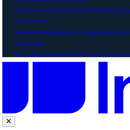
Riippuvuudet nousevat esiin heti, kun kaksi tiimiä liputtaa sama
Nopea perehdytys
Kuukausien organisaatiokonteksti — päätökset, omistajat, hist
Linjaa tekoälysi
MCP-natiivi kontekstikerros. Tekoälytyökalut ammentavat aina 