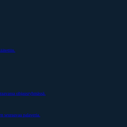
äätettiin.
uraavassa ohjausryhmässä.
en seuraavaa palaveria.