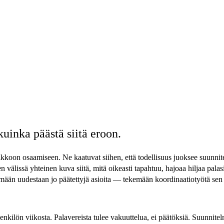
kuinka päästä siitä eroon.
ikkoon osaamiseen. Ne kaatuvat siihen, että
todellisuus juoksee suunnit
en välissä yhteinen kuva siitä, mitä oikeasti tapahtuu, hajoaa hiljaa pal
tämään uudestaan jo päätettyjä asioita — tekemään koordinaatiotyötä sen
enkilön viikosta. Palavereista tulee vakuuttelua, ei päätöksiä. Suunnitelm