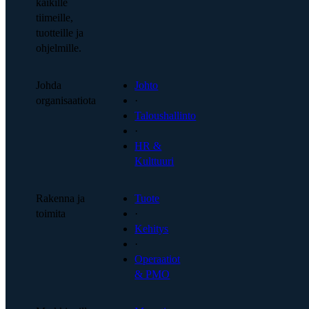
kaikille
tiimeille,
tuotteille ja
ohjelmille.
Johda
Johto
organisaatiota
·
Taloushallinto
·
HR &
Kulttuuri
Rakenna ja
Tuote
toimita
·
Kehitys
·
Operaatiot
& PMO