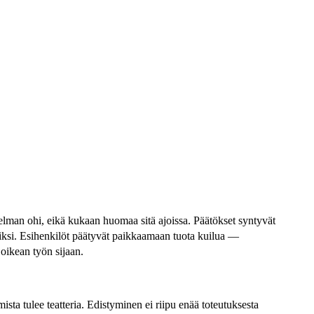
elman ohi, eikä kukaan huomaa sitä ajoissa.
Päätökset syntyvät
asiksi. Esihenkilöt päätyvät paikkaamaan tuota kuilua —
 oikean työn sijaan.
ista tulee teatteria. Edistyminen ei riipu enää toteutuksesta