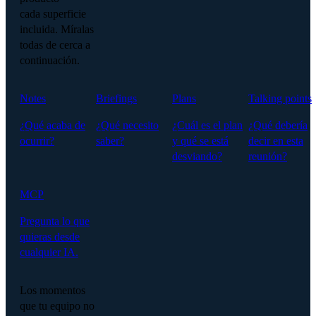
cada superficie
incluida. Míralas
todas de cerca a
continuación.
Notes
Briefings
Plans
Talking points
¿Qué acaba de
¿Qué necesito
¿Cuál es el plan
¿Qué debería
ocurrir?
saber?
y qué se está
decir en esta
desviando?
reunión?
MCP
Pregunta lo que
quieras desde
cualquier IA.
Los momentos
que tu equipo no