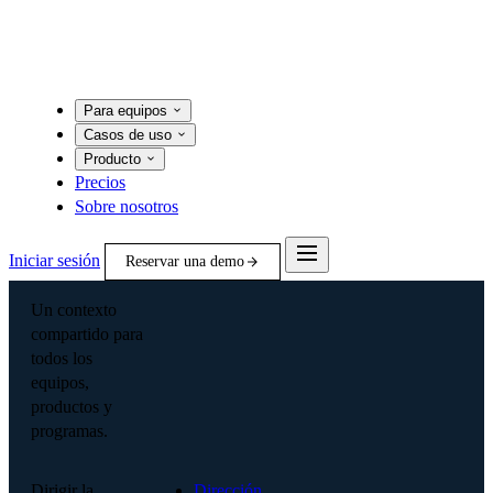
Para equipos
Casos de uso
Producto
Precios
Sobre nosotros
Iniciar sesión
Reservar una demo
Un contexto
compartido para
todos los
equipos,
productos y
programas.
Dirigir la
Dirección