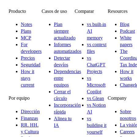
Producto
Casos de uso
Comparar
Resources
Notes
Plan
vs built-in
Blog
Plans
siempre
AI
Podcast
MCP
actualizado
memory
White
For
Informes
vs context
papers
developers
automatizados
files
The
Precios
Detectar
vs
Coordina
Seguridad
desvíos
ChatGPT
Tax Ind
How it
Dependencias
Projects
How it
stays
entre
vs
works
current
equipos
Microsoft
Changel
Cerrar el
Copilot
Por equipo
Company
círculo
vs Glean
Incorporación
vs Notion
Dirección
Sobre
rápida
AI
Finanzas
nosotros
Alinea tu
vs
RR. HH.
La visió
IA
building it
y Cultura
Careers
yourself