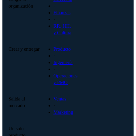
organización
·
Finanzas
·
RR. HH.
y Cultura
Crear y entregar
Producto
·
Ingeniería
·
Operaciones
y PMO
Salida al
Ventas
mercado
·
Marketing
Un solo
producto —