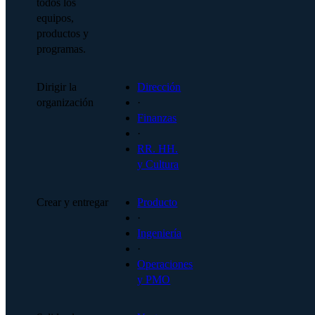
todos los
equipos,
productos y
programas.
Dirigir la
Dirección
organización
·
Finanzas
·
RR. HH.
y Cultura
Crear y entregar
Producto
·
Ingeniería
·
Operaciones
y PMO