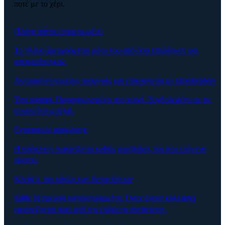
ποτέ με το χέρι.
Πλάνο πάντα ενημερωμένο
Το πλάνο ξαναγράφεται μόνο του από όσα ειπώθηκαν και
αποφασίστηκαν.
Αυτοματοποιημένες αναφορές και επικοινωνία με stakeholders
Ένα prompt. Προσαρμοσμένο στο κοινό. Συνδεδεμένο με τις
συναντήσεις-πηγή.
Εντοπισμός απόκλισης
Η απόκλιση εμφανίζεται καθώς συμβαίνει, όχι στο επόμενο
steerco.
Κλείστε τον κύκλο των δεσμεύσεων
Κάθε δέσμευση καταγεγραμμένη. Όσες έχουν κολλήσει
εμφανίζονται πριν από την επόμενη συνάντηση.