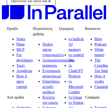
Προτείνετε τον εαυτό σας
Προϊόν
Περιπτώσεις
Σύγκριση
Resources
χρήσης
Notes
vs built-in
Blog
Plans
Πλάνο
AI
Podcast
MCP
πάντα
memory
White
For
ενημερωμένο
vs context
papers
developers
Αυτοματοποιημένες
files
The
Τιμές
αναφορές
vs
Coordina
Ασφάλεια
Εντοπισμός
ChatGPT
Tax Ind
How it
αποκλίσεων
Projects
How it
stays
Εξαρτήσεις
vs
works
current
μεταξύ
Microsoft
Changel
ομάδων
Copilot
Ανά ομάδα
Company
Κλείστε
vs Glean
τον κύκλο
vs Notion
Διοίκηση
Σχετικά
Γρήγορη
AI