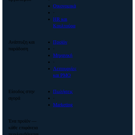
Οικονομικά
·
HR και
Κουλτούρα
Ανάπτυξη και
Προϊόν
παράδοση
·
Μηχανική
·
Λειτουργίες
και PMO
Είσοδος στην
Πωλήσεις
αγορά
·
Marketing
Ένα προϊόν —
κάθε επιφάνεια
περιλαμβάνεται.