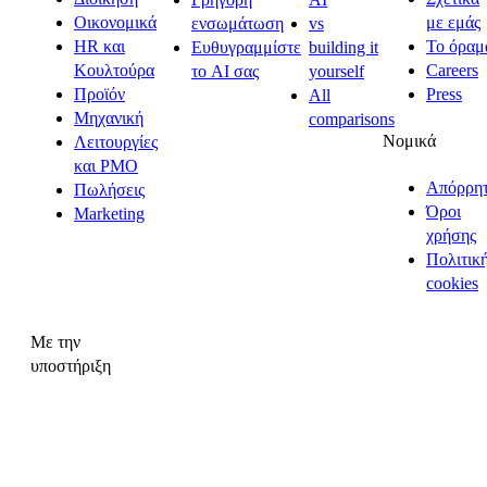
Οικονομικά
με εμάς
ενσωμάτωση
vs
HR και
Το όραμ
Ευθυγραμμίστε
building it
Κουλτούρα
Careers
το AI σας
yourself
Προϊόν
Press
All
Μηχανική
comparisons
Νομικά
Λειτουργίες
και PMO
Απόρρη
Πωλήσεις
Όροι
Marketing
χρήσης
Πολιτικ
cookies
Με την
υποστήριξη