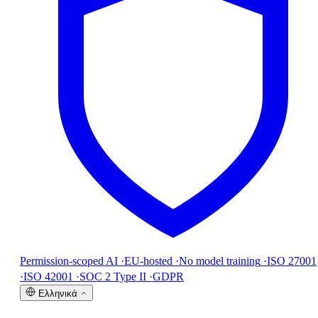
Permission-scoped AI
·
EU-hosted
·
No model training
·
ISO 27001
·
ISO 42001
·
SOC 2 Type II
·
GDPR
Ελληνικά