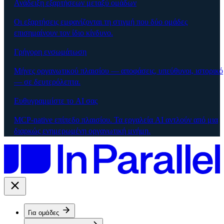
Ανάδειξη εξαρτήσεων μεταξύ ομάδων
Οι εξαρτήσεις εμφανίζονται τη στιγμή που δύο ομάδες
επισημαίνουν τον ίδιο κίνδυνο.
Γρήγορη ενσωμάτωση
Μήνες οργανωτικού πλαισίου — αποφάσεις, υπεύθυνοι, ιστορικό
— σε δευτερόλεπτα.
Ευθυγραμμίστε το AI σας
MCP-native επίπεδο πλαισίου. Τα εργαλεία AI αντλούν από μια
διαρκώς ενημερωμένη οργανωτική μνήμη.
Για ομάδες