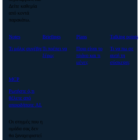
Δείτε καθεμία
από κοντά
παρακάτω.
Notes
Briefings
Plans
Talking points
Τι μόλις συνέβη;
Τι πρέπει να
Ποιο είναι το
Τι να πω σε
ξέρω;
πλάνο και τι
αυτή τη
μένει;
σύσκεψη;
MCP
Ρωτήστε ό,τι
θέλετε από
οποιοδήποτε AI.
Οι στιγμές που η
ομάδα σας δεν
θα ξαναχειριστεί