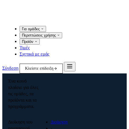
Για ομάδες
Περιπτώσεις χρήσης
Προϊόν
Τιμές
Σχετικά με εμάς
Σύνδεση
Κλείστε επίδειξη
Ένα κοινό
πλαίσιο για όλες
τις ομάδες, τα
προϊόντα και τα
προγράμματα.
Διοίκηση του
Διοίκηση
οργανισμού
·