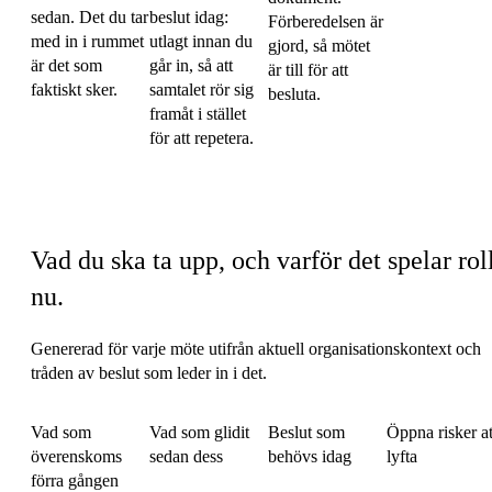
sedan. Det du tar
beslut idag:
Förberedelsen är
med in i rummet
utlagt innan du
gjord, så mötet
är det som
går in, så att
är till för att
faktiskt sker.
samtalet rör sig
besluta.
framåt i stället
för att repetera.
I varje uppsättning talking points
Vad du ska ta upp, och varför det spelar rol
nu.
Genererad för varje möte utifrån aktuell organisationskontext och
tråden av beslut som leder in i det.
Vad som
Vad som glidit
Beslut som
Öppna risker at
överenskoms
sedan dess
behövs idag
lyfta
förra gången