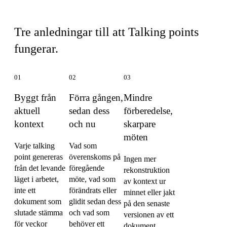
Det som gör Talking points annorlunda
Tre anledningar till att Talking points
fungerar.
01
02
03
Byggt från
Förra gången,
Mindre
aktuell
sedan dess
förberedelse,
kontext
och nu
skarpare
möten
Varje talking
Vad som
point genereras
överenskoms på
Ingen mer
från det levande
föregående
rekonstruktion
läget i arbetet,
möte, vad som
av kontext ur
inte ett
förändrats eller
minnet eller jakt
dokument som
glidit sedan dess
på den senaste
slutade stämma
och vad som
versionen av ett
för veckor
behöver ett
dokument.