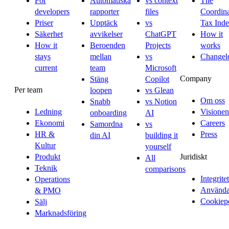
For
Automatiska
vs context
The
developers
rapporter
files
Coordina
Priser
Upptäck
vs
Tax Ind
Säkerhet
avvikelser
ChatGPT
How it
How it
Beroenden
Projects
works
stays
mellan
vs
Changel
current
team
Microsoft
Company
Stäng
Copilot
Per team
loopen
vs Glean
Om oss
Snabb
vs Notion
Ledning
Visionen
onboarding
AI
Ekonomi
Careers
Samordna
vs
HR &
Press
din AI
building it
Kultur
yourself
Juridiskt
Produkt
All
Teknik
comparisons
Integritet
Operations
Användar
& PMO
Cookiep
Sälj
Marknadsföring