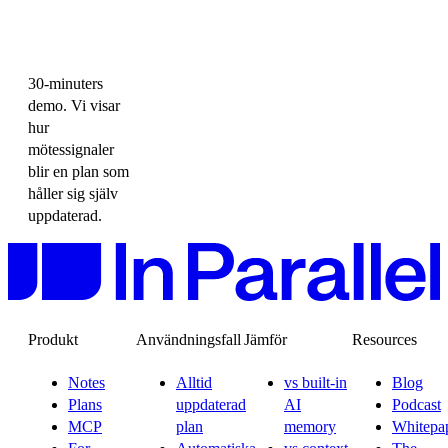
30-minuters
demo. Vi visar
hur
mötessignaler
blir en plan som
håller sig själv
uppdaterad.
Produkt
Användningsfall
Jämför
Resources
Notes
Alltid
vs built-in
Blog
Plans
uppdaterad
AI
Podcast
MCP
plan
memory
Whitepa