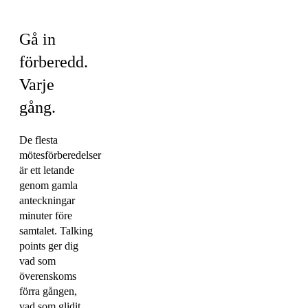
Talking points
Gå in
förberedd.
Varje
gång.
De flesta
mötesförberedelser
är ett letande
genom gamla
anteckningar
minuter före
samtalet. Talking
points ger dig
vad som
överenskoms
förra gången,
vad som glidit