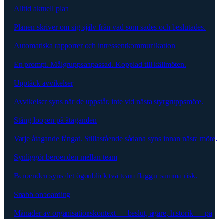
Alltid aktuell plan
Planen skriver om sig själv från vad som sades och beslutades.
Automatiska rapporter och intressentkommunikation
En prompt. Målgruppsanpassad. Kopplad till källmöten.
Upptäck avvikelser
Avvikelser syns när de uppstår, inte vid nästa styrgruppsmöte.
Stäng loopen på åtaganden
Varje åtagande fångat. Stillastående sådana syns innan nästa möte.
Synliggör beroenden mellan team
Beroenden syns det ögonblick två team flaggar samma risk.
Snabb onboarding
Månader av organisationskontext — beslut, ägare, historik — på