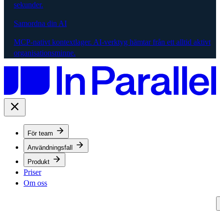
sekunder.
Samordna din AI
MCP-nativt kontextlager. AI-verktyg hämtar från ett alltid aktivt
organisationsminne.
För team
Användningsfall
Produkt
Priser
Om oss