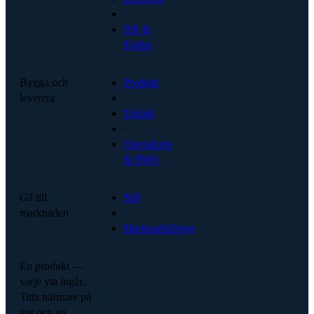
·
HR &
Kultur
Bygga och
Produkt
leverera
·
Teknik
·
Operations
& PMO
Gå till
Sälj
marknaden
·
Marknadsföring
En produkt —
varje yta ingår.
Titta närmare på
var och en