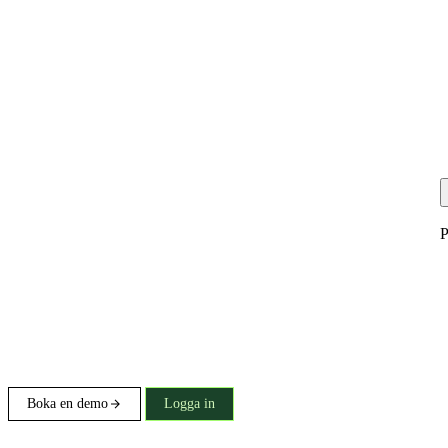
P
Boka en demo
Logga in