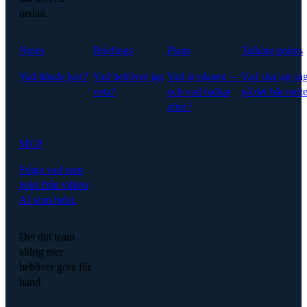
nedan.
Notes
Briefings
Plans
Talking points
Vad hände just?
Vad behöver jag
Vad är planen —
Vad ska jag sä
veta?
och vad halkar
på det här möte
efter?
MCP
Fråga vad som
helst från vilken
AI som helst.
Det ditt team
aldrig mer
behöver göra för
hand.