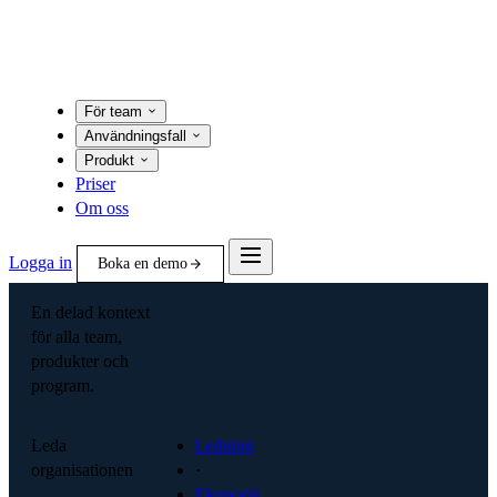
För team
Användningsfall
Produkt
Priser
Om oss
Logga in
Boka en demo
En delad kontext
för alla team,
produkter och
program.
Leda
Ledning
organisationen
·
Ekonomi