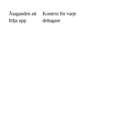
Åtaganden att
Kontext för varje
följa upp
deltagare
Hela
produkten
gratis i 20
dagar —
obegränsade