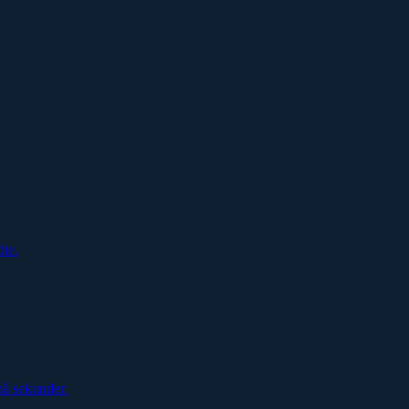
öte.
på sekunder.