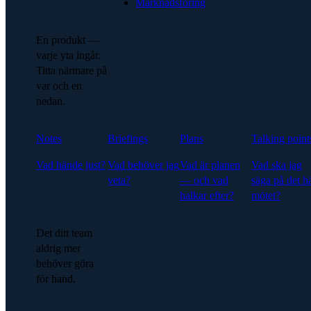
Marknadsföring
En produkt —
varje yta ingår.
Titta närmare på
var och en
nedan.
Notes
Briefings
Plans
Talking point
Vad hände just?
Vad behöver jag
Vad är planen
Vad ska jag
veta?
— och vad
säga på det h
halkar efter?
mötet?
Det ditt team
aldrig mer
behöver göra
för hand.