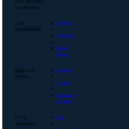
team, produkter
och program.
Leda
Ledning
organisationen
·
Ekonomi
·
HR &
Kultur
Bygga och
Produkt
leverera
·
Teknik
·
Operations
& PMO
Gå till
Sälj
marknaden
·