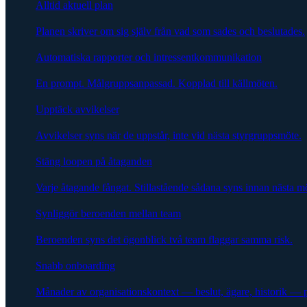
Alltid aktuell plan
Planen skriver om sig själv från vad som sades och beslutades.
Automatiska rapporter och intressentkommunikation
En prompt. Målgruppsanpassad. Kopplad till källmöten.
Upptäck avvikelser
Avvikelser syns när de uppstår, inte vid nästa styrgruppsmöte.
Stäng loopen på åtaganden
Varje åtagande fångat. Stillastående sådana syns innan nästa m
Synliggör beroenden mellan team
Beroenden syns det ögonblick två team flaggar samma risk.
Snabb onboarding
Månader av organisationskontext — beslut, ägare, historik — 