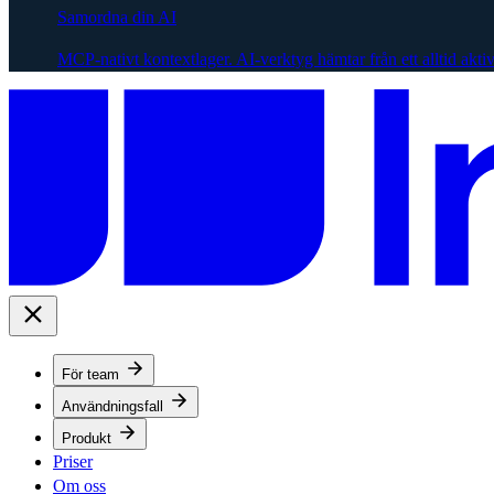
Samordna din AI
MCP-nativt kontextlager. AI-verktyg hämtar från ett alltid akti
För team
Användningsfall
Produkt
Priser
Om oss