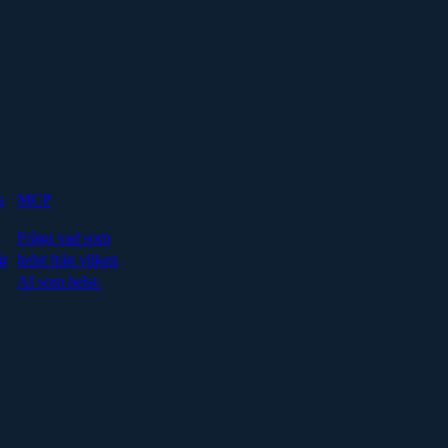
s
MCP
Fråga vad som
är
helst från vilken
AI som helst.