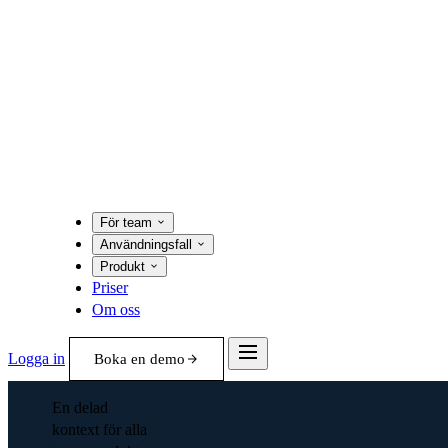
För team
Användningsfall
Produkt
Priser
Om oss
Logga in
Boka en demo
En delad
kontext för alla