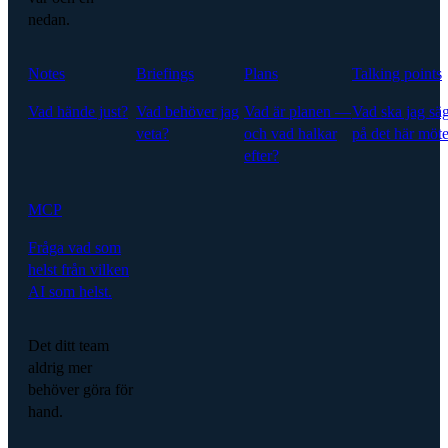
nedan.
Notes
Briefings
Plans
Talking points
Vad hände just?
Vad behöver jag
Vad är planen —
Vad ska jag sä
veta?
och vad halkar
på det här möte
efter?
MCP
Fråga vad som
helst från vilken
AI som helst.
Det ditt team
aldrig mer
behöver göra för
hand.