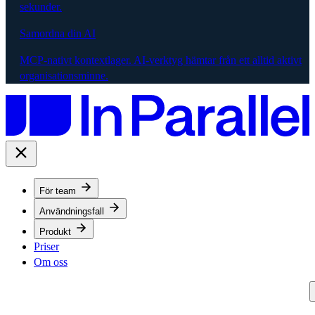
sekunder.
Samordna din AI
MCP-nativt kontextlager. AI-verktyg hämtar från ett alltid aktivt
organisationsminne.
För team
Användningsfall
Produkt
Priser
Om oss