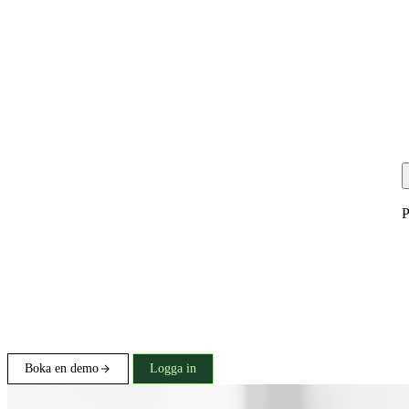
P
Boka en demo
Logga in