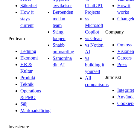
Säkerhet
avvikelser
ChatGPT
How it
How it
Beroenden
Projects
works
stays
mellan
vs
Changel
current
team
Microsoft
Company
Stäng
Copilot
Per team
loopen
vs Glean
Om oss
Snabb
vs Notion
Ledning
Visionen
onboarding
AI
Ekonomi
Careers
Samordna
vs
HR &
Press
din AI
building it
Kultur
yourself
Juridiskt
Produkt
All
Teknik
comparisons
Integritet
Operations
Användar
& PMO
Cookiep
Sälj
Marknadsföring
Investerare