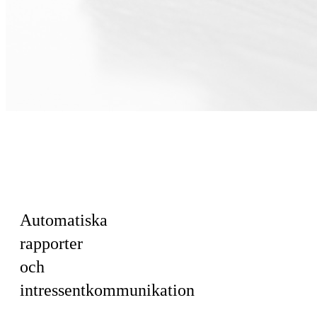
För Ledning ·
Ekonomi · HR
& Kultur
Automatiska
rapporter
och
intressentkommunikation