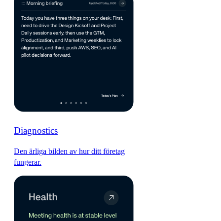
Diagnostics
Den ärliga bilden av hur ditt företag
fungerar.