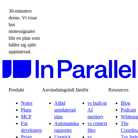
30-minuters
demo. Vi visar
hur
mötessignaler
blir en plan som
håller sig själv
uppdaterad.
Produkt
Användningsfall
Jämför
Resources
Notes
Alltid
vs built-in
Blog
Plans
uppdaterad
AI
Podcast
MCP
plan
memory
Whitepa
For
Automatiska
vs context
The
developers
rapporter
files
Coordina
Priser
Upptäck
vs
Tax Ind