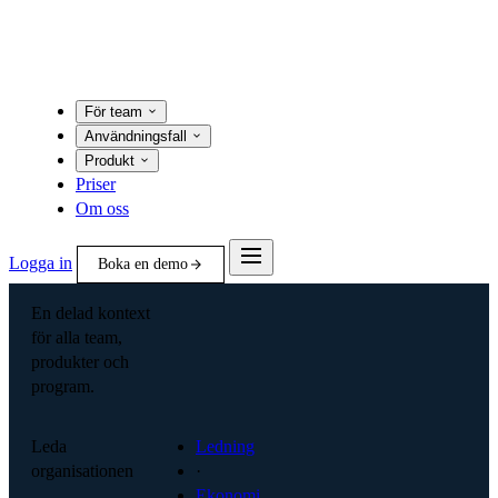
För team
Användningsfall
Produkt
Priser
Om oss
Logga in
Boka en demo
En delad kontext
för alla team,
produkter och
program.
Leda
Ledning
organisationen
·
Ekonomi