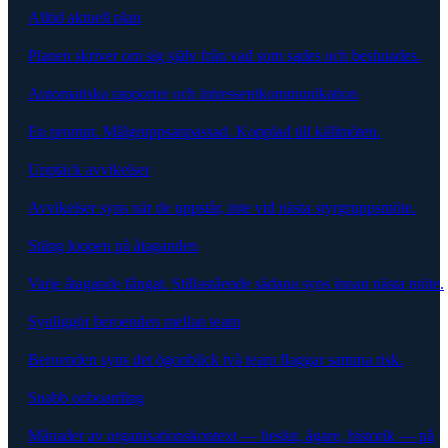
Alltid aktuell plan
Planen skriver om sig själv från vad som sades och beslutades.
Automatiska rapporter och intressentkommunikation
En prompt. Målgruppsanpassad. Kopplad till källmöten.
Upptäck avvikelser
Avvikelser syns när de uppstår, inte vid nästa styrgruppsmöte.
Stäng loopen på åtaganden
Varje åtagande fångat. Stillastående sådana syns innan nästa möte.
Synliggör beroenden mellan team
Beroenden syns det ögonblick två team flaggar samma risk.
Snabb onboarding
Månader av organisationskontext — beslut, ägare, historik — på