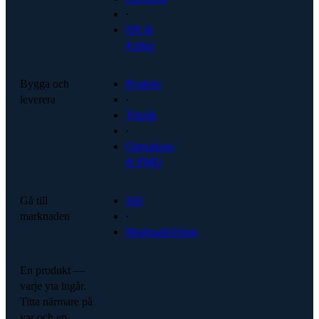
·
HR &
Kultur
Bygga och
Produkt
leverera
·
Teknik
·
Operations
& PMO
Gå till
Sälj
marknaden
·
Marknadsföring
En produkt —
varje yta ingår.
Titta närmare på
var och en