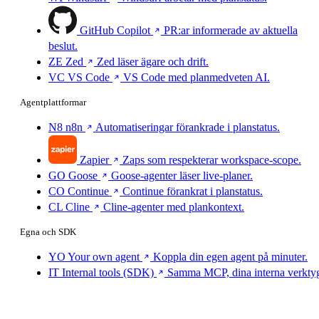
GitHub Copilot
PR:ar informerade av aktuella
beslut.
ZE
Zed
Zed läser ägare och drift.
VC
VS Code
VS Code med planmedveten AI.
Agentplattformar
N8
n8n
Automatiseringar förankrade i planstatus.
Zapier
Zaps som respekterar workspace-scope.
GO
Goose
Goose-agenter läser live-planer.
CO
Continue
Continue förankrat i planstatus.
CL
Cline
Cline-agenter med plankontext.
Egna och SDK
YO
Your own agent
Koppla din egen agent på minuter.
IT
Internal tools (SDK)
Samma MCP, dina interna verkty
Det som gör MCP annorlunda