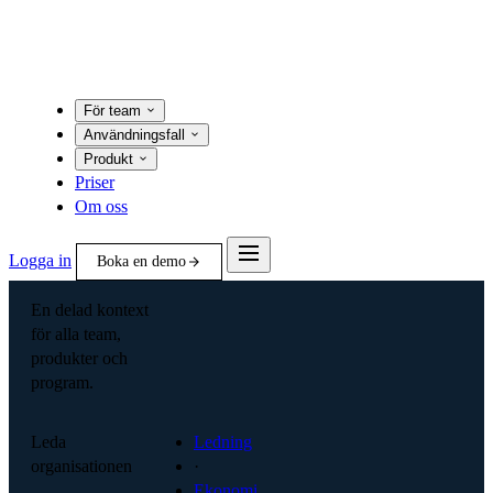
För team
Användningsfall
Produkt
Priser
Om oss
Logga in
Boka en demo
En delad kontext
för alla team,
produkter och
program.
Leda
Ledning
organisationen
·
Ekonomi