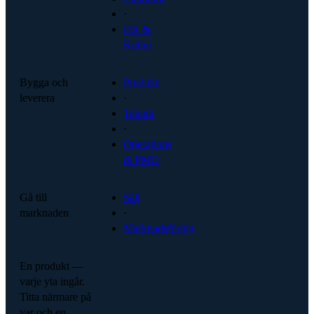
·
HR &
Kultur
Bygga och
Produkt
leverera
·
Teknik
·
Operations
& PMO
Gå till
Sälj
marknaden
·
Marknadsföring
En produkt —
varje yta ingår.
Titta närmare på
var och en