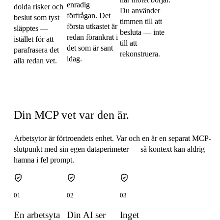
enradig
dolda risker och
Du använder
förfrågan. Det
beslut som tyst
timmen till att
första utkastet är
släpptes —
besluta — inte
redan förankrat i
istället för att
till att
det som är sant
parafrasera det
rekonstruera.
idag.
alla redan vet.
Avgränsat per arbetsyta
Din MCP vet var den är.
Arbetsytor är förtroendets enhet. Var och en är en separat MCP-
slutpunkt med sin egen dataperimeter — så kontext kan aldrig
hamna i fel prompt.
01
02
03
En arbetsyta
Din AI ser
Inget