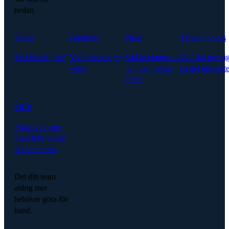
nedan.
Notes
Briefings
Plans
Talking points
Vad hände just?
Vad behöver jag
Vad är planen —
Vad ska jag sä
veta?
och vad halkar
på det här möte
efter?
MCP
Fråga vad som
helst från vilken
AI som helst.
Det ditt team
aldrig mer
behöver göra för
hand.