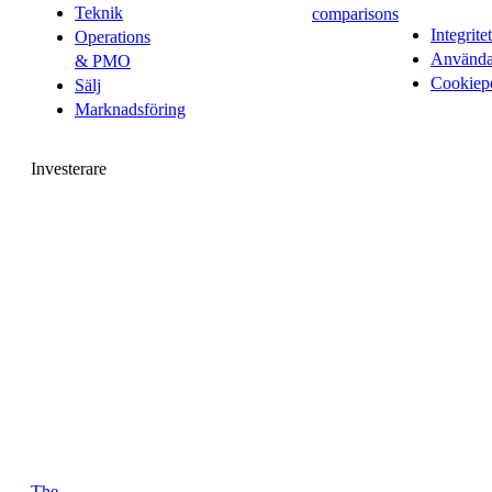
Teknik
comparisons
Integritet
Operations
Användar
& PMO
Cookiep
Sälj
Marknadsföring
Investerare
The