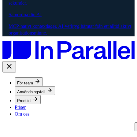
sekunder.
Samordna din AI
MCP-nativt kontextlager. AI-verktyg hämtar från ett alltid aktivt
organisationsminne.
För team
Användningsfall
Produkt
Priser
Om oss