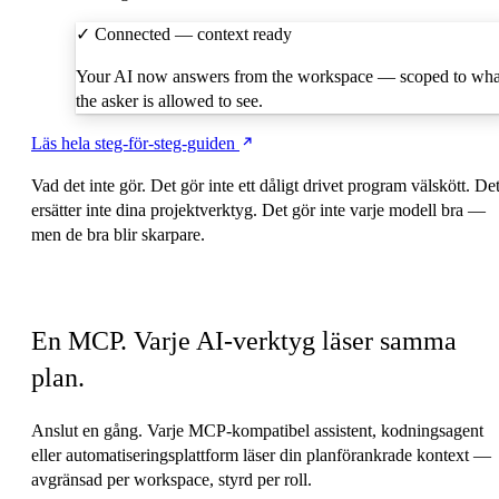
✓
Connected — context ready
Your AI now answers from the workspace — scoped to wha
the asker is allowed to see.
Läs hela steg-för-steg-guiden
Vad det inte gör.
Det gör inte ett dåligt drivet program välskött. De
ersätter inte dina projektverktyg. Det gör inte varje modell bra —
men de bra blir skarpare.
Fungerar i AI-verktygen du redan använder
En MCP. Varje AI-verktyg läser samma
plan.
Anslut en gång. Varje MCP-kompatibel assistent, kodningsagent
eller automatiseringsplattform läser din planförankrade kontext —
avgränsad per workspace, styrd per roll.