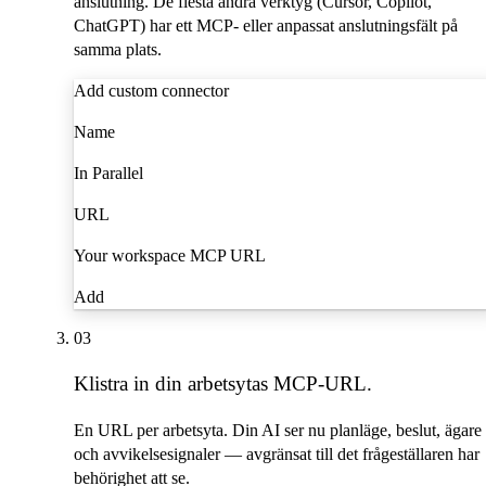
anslutning
. De flesta andra verktyg (Cursor, Copilot,
ChatGPT) har ett MCP- eller anpassat anslutningsfält på
samma plats.
Add custom connector
Name
In Parallel
URL
Your workspace MCP URL
Add
03
Klistra in din arbetsytas MCP-URL.
En URL per arbetsyta. Din AI ser nu planläge, beslut, ägare
och avvikelsesignaler — avgränsat till det frågeställaren har
behörighet att se.