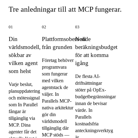
Tre anledningar till att MCP fungerar.
01
02
03
Din
Plattformsoberoende
Noll
världsmodell,
från grunden
beräkningsbudget
sökbar av
för att komma
Företag behöver
vilken agent
igång
programvara
som helst
som fungerar
De flesta AI-
med vilken
driftsättningar
Varje beslut,
agentstack de
stöter på OpEx-
planuppdatering
väljer. In
budgetbegränsningar
och mötessignal
Parallels MCP-
innan de bevisar
som In Parallel
nativa arkitektur
värde. In
fångar är
gör din
Parallels
tillgänglig via
världsmodell
kostnadsfria
MCP. Dina
tillgänglig där
anteckningsverktyg
agenter får det
MCP stöds —
är