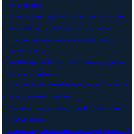
Alltid aktuell plan
Planen skriver om sig själv från vad som sades och beslutades.
Automatiska rapporter och intressentkommunikation
En prompt. Målgruppsanpassad. Kopplad till källmöten.
Upptäck avvikelser
Avvikelser syns när de uppstår, inte vid nästa styrgruppsmöte.
Stäng loopen på åtaganden
Varje åtagande fångat. Stillastående sådana syns innan nästa möte.
Synliggör beroenden mellan team
Beroenden syns det ögonblick två team flaggar samma risk.
Snabb onboarding
Månader av organisationskontext — beslut, ägare, historik — på