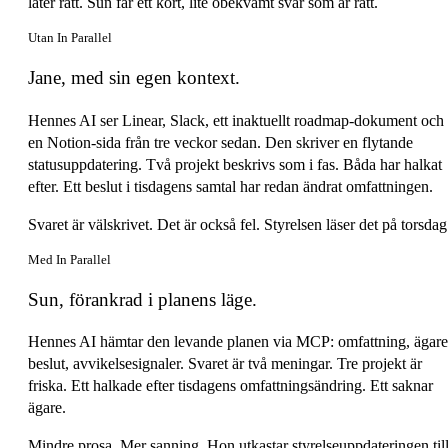
låter rätt. Sun får ett kort, lite obekvämt svar som är rätt.
Utan In Parallel
Jane, med sin egen kontext.
Hennes AI ser Linear, Slack, ett inaktuellt roadmap-dokument och
en Notion-sida från tre veckor sedan. Den skriver en flytande
statusuppdatering. Två projekt beskrivs som i fas. Båda har halkat
efter. Ett beslut i tisdagens samtal har redan ändrat omfattningen.
Svaret är välskrivet. Det är också fel. Styrelsen läser det på torsdag
Med In Parallel
Sun, förankrad i planens läge.
Hennes AI hämtar den levande planen via MCP: omfattning, ägare
beslut, avvikelsesignaler. Svaret är två meningar. Tre projekt är
friska. Ett halkade efter tisdagens omfattningsändring. Ett saknar
ägare.
Mindre prosa. Mer sanning. Hon utkastar styrelseuppdateringen til