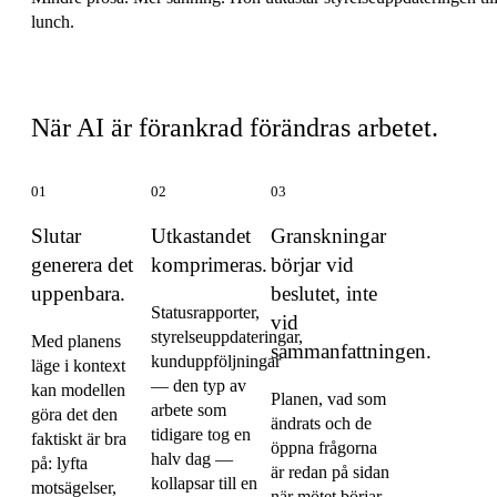
lunch.
Tre saker som ändras
När AI är förankrad förändras arbetet.
01
02
03
Slutar
Utkastandet
Granskningar
generera det
komprimeras.
börjar vid
uppenbara.
beslutet, inte
Statusrapporter,
vid
styrelseuppdateringar,
Med planens
sammanfattningen.
kunduppföljningar
läge i kontext
— den typ av
kan modellen
Planen, vad som
arbete som
göra det den
ändrats och de
tidigare tog en
faktiskt är bra
öppna frågorna
halv dag —
på: lyfta
är redan på sidan
kollapsar till en
motsägelser,
när mötet börjar.