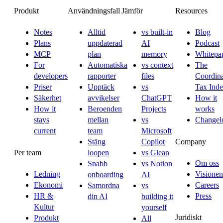
Produkt
Användningsfall
Jämför
Resources
Notes
Alltid
vs built-in
Blog
Plans
uppdaterad
AI
Podcast
MCP
plan
memory
Whitepa
For
Automatiska
vs context
The
developers
rapporter
files
Coordina
Priser
Upptäck
vs
Tax Ind
Säkerhet
avvikelser
ChatGPT
How it
How it
Beroenden
Projects
works
stays
mellan
vs
Changel
current
team
Microsoft
Company
Stäng
Copilot
Per team
loopen
vs Glean
Om oss
Snabb
vs Notion
Ledning
Visionen
onboarding
AI
Ekonomi
Careers
Samordna
vs
HR &
Press
din AI
building it
Kultur
yourself
Juridiskt
Produkt
All