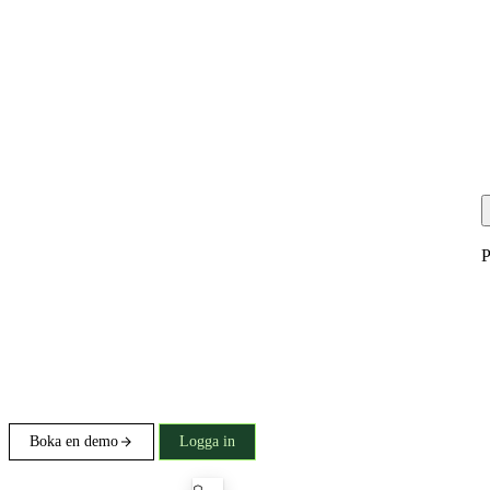
P
Boka en demo
Logga in