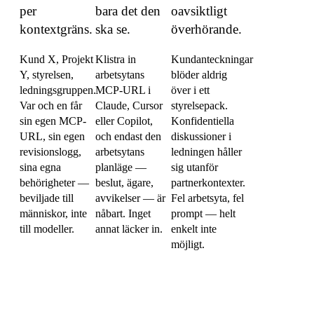
per
bara det den
oavsiktligt
kontextgräns.
ska se.
överhörande.
Kund X, Projekt
Klistra in
Kundanteckningar
Y, styrelsen,
arbetsytans
blöder aldrig
ledningsgruppen.
MCP-URL i
över i ett
Var och en får
Claude, Cursor
styrelsepack.
sin egen MCP-
eller Copilot,
Konfidentiella
URL, sin egen
och endast den
diskussioner i
revisionslogg,
arbetsytans
ledningen håller
sina egna
planläge —
sig utanför
behörigheter —
beslut, ägare,
partnerkontexter.
beviljade till
avvikelser — är
Fel arbetsyta, fel
människor, inte
nåbart. Inget
prompt — helt
till modeller.
annat läcker in.
enkelt inte
möjligt.
Sätt upp det på fem minuter