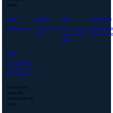
nedan.
Notes
Briefings
Plans
Talking points
Vad hände just?
Vad behöver jag
Vad är planen —
Vad ska jag sä
veta?
och vad halkar
på det här möte
efter?
MCP
Fråga vad som
helst från vilken
AI som helst.
Det ditt team
aldrig mer
behöver göra för
hand.