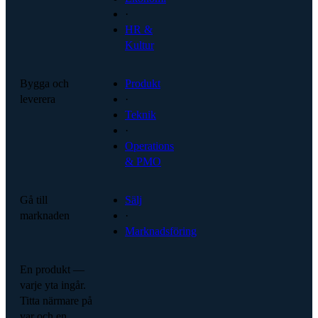
·
HR &
Kultur
Bygga och
Produkt
leverera
·
Teknik
·
Operations
& PMO
Gå till
Sälj
marknaden
·
Marknadsföring
En produkt —
varje yta ingår.
Titta närmare på
var och en