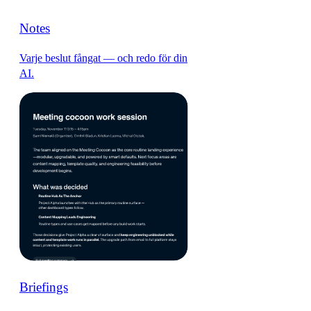
Notes
Varje beslut fångat — och redo för din
AI.
Briefings