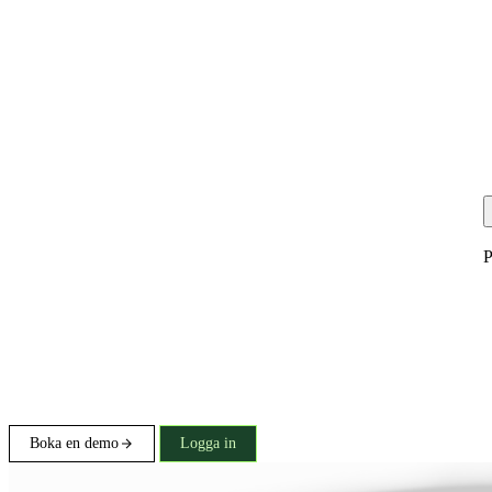
P
Boka en demo
Logga in