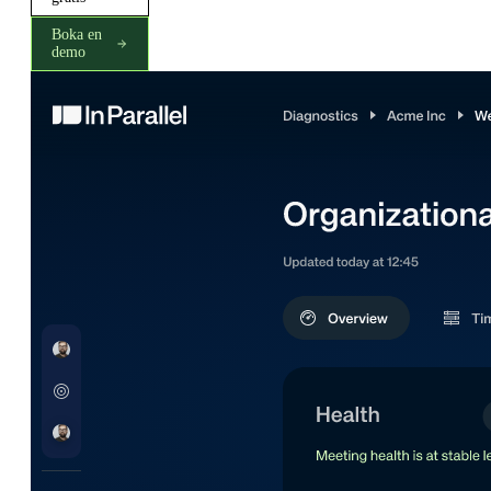
Boka en
demo