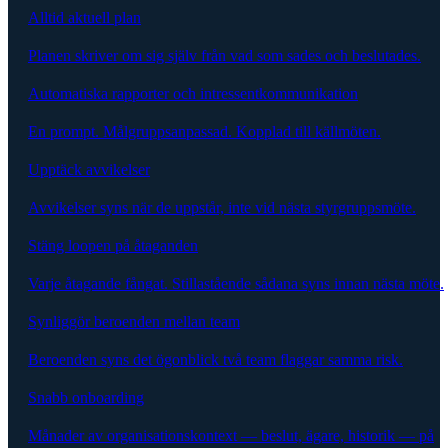
Alltid aktuell plan
Planen skriver om sig själv från vad som sades och beslutades.
Automatiska rapporter och intressentkommunikation
En prompt. Målgruppsanpassad. Kopplad till källmöten.
Upptäck avvikelser
Avvikelser syns när de uppstår, inte vid nästa styrgruppsmöte.
Stäng loopen på åtaganden
Varje åtagande fångat. Stillastående sådana syns innan nästa möte.
Synliggör beroenden mellan team
Beroenden syns det ögonblick två team flaggar samma risk.
Snabb onboarding
Månader av organisationskontext — beslut, ägare, historik — på