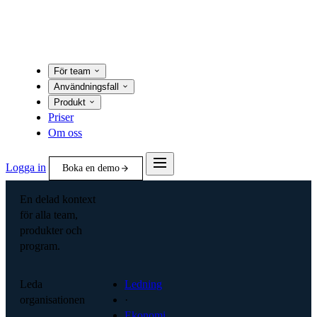
För team
Användningsfall
Produkt
Priser
Om oss
Logga in
Boka en demo
En delad kontext
för alla team,
produkter och
program.
Leda
Ledning
organisationen
·
Ekonomi