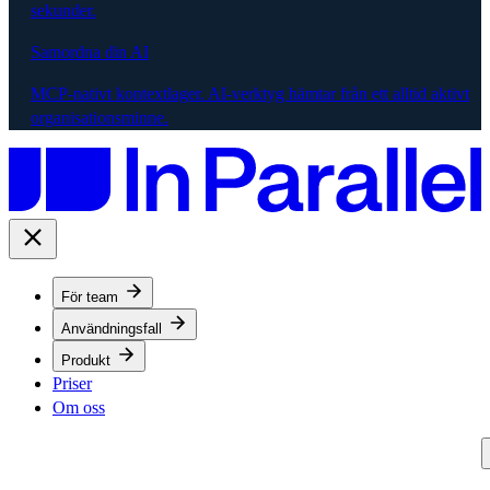
sekunder.
Samordna din AI
MCP-nativt kontextlager. AI-verktyg hämtar från ett alltid aktivt
organisationsminne.
För team
Användningsfall
Produkt
Priser
Om oss