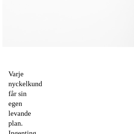
För Sälj
Varje
nyckelkund
får sin
egen
levande
plan.
Ingenting