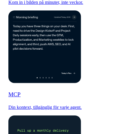
Kom in i bilden på minuter, inte veckor.
MCP
Din kontext, tillgänglig för varje agent.