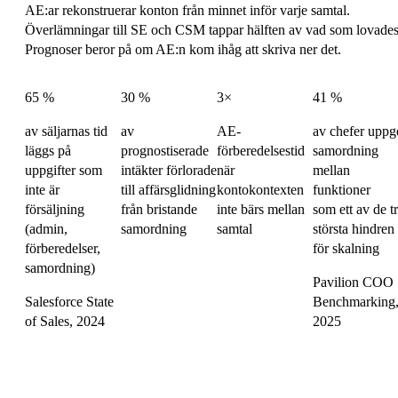
AE:ar rekonstruerar konton från minnet inför varje samtal.
Överlämningar till SE och CSM tappar hälften av vad som lovades
Prognoser beror på om AE:n kom ihåg att skriva ner det.
65 %
30 %
3×
41 %
av säljarnas tid
av
AE-
av chefer uppg
läggs på
prognostiserade
förberedelsestid
samordning
uppgifter som
intäkter förlorade
när
mellan
inte är
till affärsglidning
kontokontexten
funktioner
försäljning
från bristande
inte bärs mellan
som ett av de t
(admin,
samordning
samtal
största hindren
förberedelser,
för skalning
samordning)
Pavilion COO
Salesforce State
Benchmarking
of Sales, 2024
2025