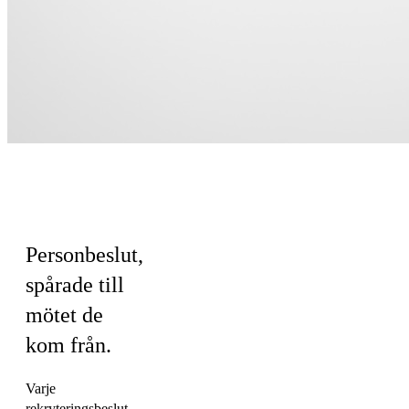
För HR &
Kultur
Personbeslut,
spårade till
mötet de
kom från.
Varje
rekryteringsbeslut,