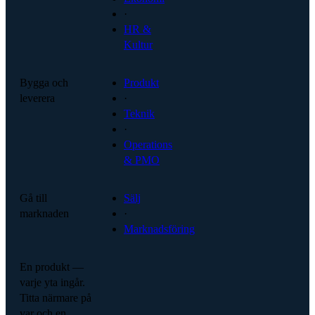
·
HR &
Kultur
Bygga och
Produkt
leverera
·
Teknik
·
Operations
& PMO
Gå till
Sälj
marknaden
·
Marknadsföring
En produkt —
varje yta ingår.
Titta närmare på
var och en