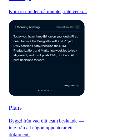
Kom in i bilden på minuter, inte veckor.
Plans
Byggd från vad ditt team beslutade —
inte från att någon uppdaterar ett
dokument.