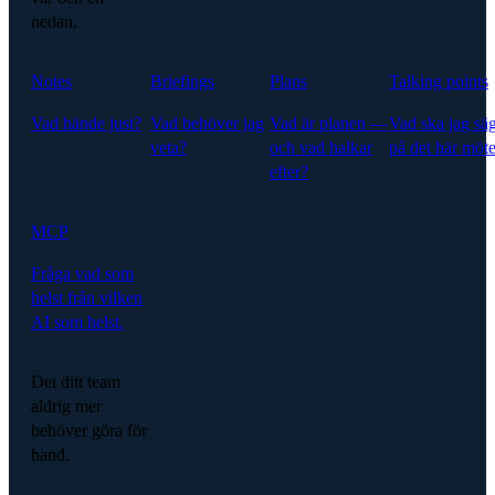
nedan.
Notes
Briefings
Plans
Talking points
Vad hände just?
Vad behöver jag
Vad är planen —
Vad ska jag sä
veta?
och vad halkar
på det här möte
efter?
MCP
Fråga vad som
helst från vilken
AI som helst.
Det ditt team
aldrig mer
behöver göra för
hand.