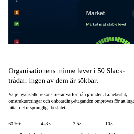
HR:s koordineringsskatt
Organisationens minne lever i 50 Slack-
trådar.
Ingen av dem är sökbar.
Varje nyanställd rekonstruerar varför från grunden. Lönebeslut,
omstruktureringar och onboarding-åtaganden omprövas för att ing
hittar det ursprungliga beslutet.
60 %+
4–8 v
2,5×
10×