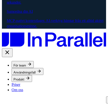
sekunder.
Samordna din AI
MCP-nativt kontextlager. AI-verktyg hämtar från ett alltid aktivt
organisationsminne.
För team
Användningsfall
Produkt
Priser
Om oss