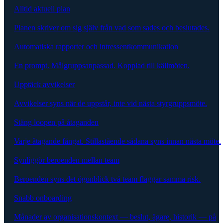
Alltid aktuell plan
Planen skriver om sig själv från vad som sades och beslutades.
Automatiska rapporter och intressentkommunikation
En prompt. Målgruppsanpassad. Kopplad till källmöten.
Upptäck avvikelser
Avvikelser syns när de uppstår, inte vid nästa styrgruppsmöte.
Stäng loopen på åtaganden
Varje åtagande fångat. Stillastående sådana syns innan nästa möte.
Synliggör beroenden mellan team
Beroenden syns det ögonblick två team flaggar samma risk.
Snabb onboarding
Månader av organisationskontext — beslut, ägare, historik — på