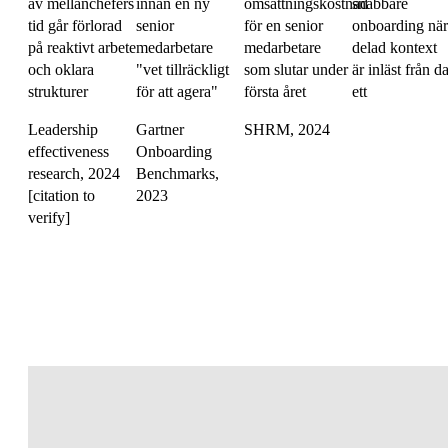
av mellanchefers
innan en ny
omsättningskostnad
snabbare
tid går förlorad
senior
för en senior
onboarding när
på reaktivt arbete
medarbetare
medarbetare
delad kontext
och oklara
"vet tillräckligt
som slutar under
är inläst från d
strukturer
för att agera"
första året
ett
Leadership
Gartner
SHRM, 2024
effectiveness
Onboarding
research, 2024
Benchmarks,
[citation to
2023
verify]