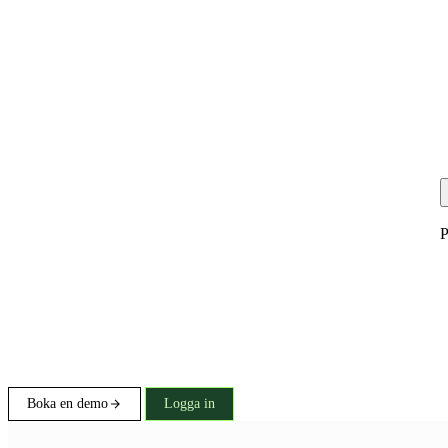
P
Boka en demo
Logga in