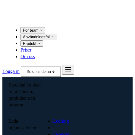
För team
Användningsfall
Produkt
Priser
Om oss
Logga in
Boka en demo
En delad kontext
för alla team,
produkter och
program.
Leda
Ledning
organisationen
·
Ekonomi