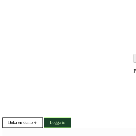
P
Boka en demo
Logga in