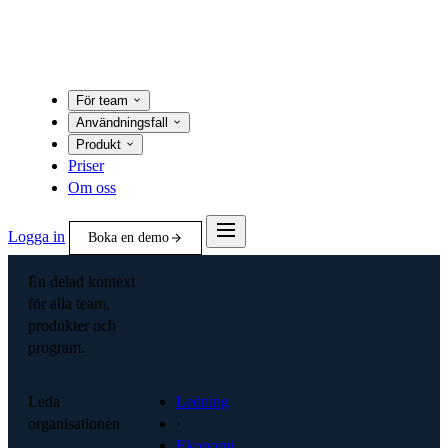
För team
Användningsfall
Produkt
Priser
Om oss
Logga in
Boka en demo
En delad kontext
för alla team,
produkter och
program.
Leda
Ledning
organisationen
·
Ekonomi