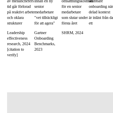
av mellanchefers
innan en ny
omsättningskostnad
snabbare
tid går förlorad
senior
för en senior
onboarding när
på reaktivt arbete
medarbetare
medarbetare
delad kontext
och oklara
"vet tillräckligt
som slutar under
är inläst från d
strukturer
för att agera"
första året
ett
Leadership
Gartner
SHRM, 2024
effectiveness
Onboarding
research, 2024
Benchmarks,
[citation to
2023
verify]