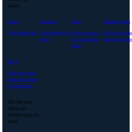
nedan.
Notes
Briefings
Plans
Talking points
Vad hände just?
Vad behöver jag
Vad är planen —
Vad ska jag sä
veta?
och vad halkar
på det här möte
efter?
MCP
Fråga vad som
helst från vilken
AI som helst.
Det ditt team
aldrig mer
behöver göra för
hand.