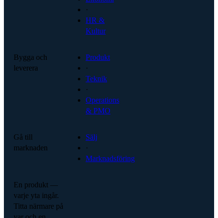
·
HR &
Kultur
Bygga och
Produkt
leverera
·
Teknik
·
Operations
& PMO
Gå till
Sälj
marknaden
·
Marknadsföring
En produkt —
varje yta ingår.
Titta närmare på
var och en