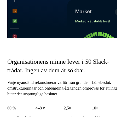
HR:s koordineringsskatt
Organisationens minne lever i 50 Slack-
trådar.
Ingen av dem är sökbar.
Varje nyanställd rekonstruerar varför från grunden. Lönebeslut,
omstruktureringar och onboarding-åtaganden omprövas för att ing
hittar det ursprungliga beslutet.
60 %+
4–8 v
2,5×
10×