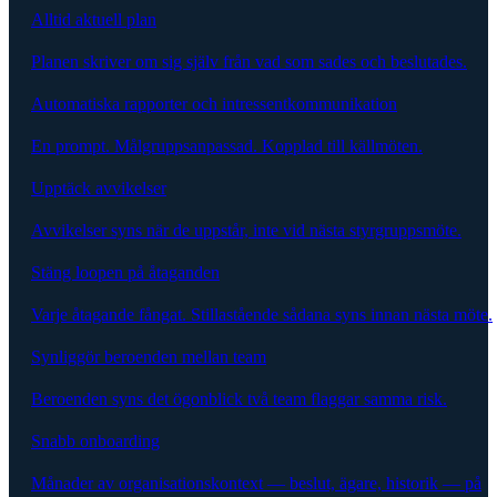
Alltid aktuell plan
Planen skriver om sig själv från vad som sades och beslutades.
Automatiska rapporter och intressentkommunikation
En prompt. Målgruppsanpassad. Kopplad till källmöten.
Upptäck avvikelser
Avvikelser syns när de uppstår, inte vid nästa styrgruppsmöte.
Stäng loopen på åtaganden
Varje åtagande fångat. Stillastående sådana syns innan nästa möte.
Synliggör beroenden mellan team
Beroenden syns det ögonblick två team flaggar samma risk.
Snabb onboarding
Månader av organisationskontext — beslut, ägare, historik — på