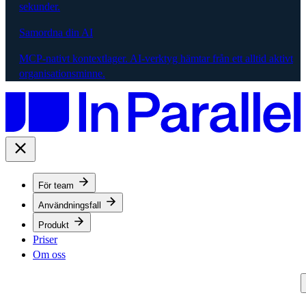
sekunder.
Samordna din AI
MCP-nativt kontextlager. AI-verktyg hämtar från ett alltid aktivt
organisationsminne.
För team
Användningsfall
Produkt
Priser
Om oss