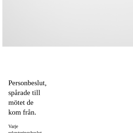
För HR &
Kultur
Personbeslut,
spårade till
mötet de
kom från.
Varje
rekryteringsbeslut,