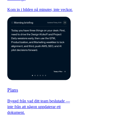
Kom in i bilden på minuter, inte veckor.
Plans
Byggd från vad ditt team beslutade —
inte från att någon uppdaterar ett
dokument.