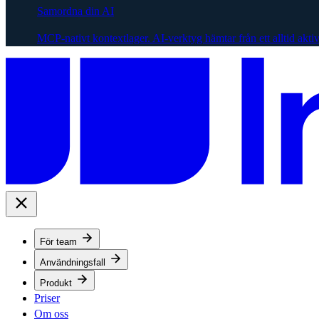
Samordna din AI
MCP-nativt kontextlager. AI-verktyg hämtar från ett alltid akti
För team
Användningsfall
Produkt
Priser
Om oss