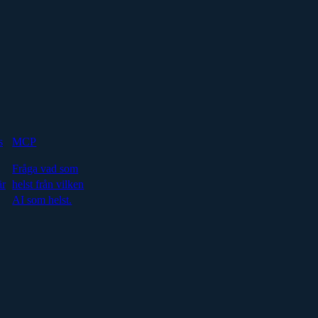
s
MCP
Fråga vad som
är
helst från vilken
AI som helst.