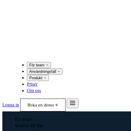
För team
Användningsfall
Produkt
Priser
Om oss
Logga in
Boka en demo
En delad
kontext för alla