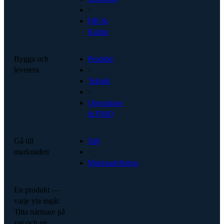
·
HR &
Kultur
Bygga och
Produkt
leverera
·
Teknik
·
Operations
& PMO
Gå till
Sälj
marknaden
·
Marknadsföring
En produkt —
varje yta ingår.
Titta närmare på
var och en