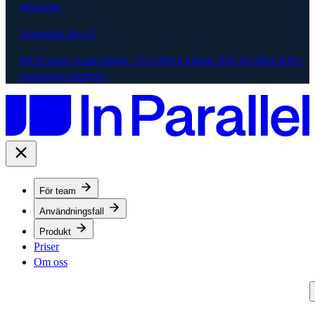
sekunder.
Samordna din AI
MCP-nativt kontextlager. AI-verktyg hämtar från ett alltid aktivt
organisationsminne.
För team
Användningsfall
Produkt
Priser
Om oss