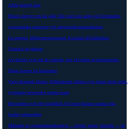
Alltid aktuell plan
Planen skriver om sig själv från vad som sades och beslutades.
Automatiska rapporter och intressentkommunikation
En prompt. Målgruppsanpassad. Kopplad till källmöten.
Upptäck avvikelser
Avvikelser syns när de uppstår, inte vid nästa styrgruppsmöte.
Stäng loopen på åtaganden
Varje åtagande fångat. Stillastående sådana syns innan nästa möte.
Synliggör beroenden mellan team
Beroenden syns det ögonblick två team flaggar samma risk.
Snabb onboarding
Månader av organisationskontext — beslut, ägare, historik — på