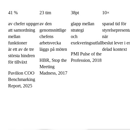
41 %
23 tim
38pt
10×
av chefer uppger
av den
glapp mellan
sparad tid för
att samordning
genomsnittlige
strategi
styrelsepresent
mellan
chefens
och
när
funktioner
arbetsvecka
exekveringsutfall
beslut lever i e
är ett av de tre
läggs på möten
delad kontext
PMI Pulse of the
största hindren
HBR, Stop the
Profession, 2018
för tillväxt
Meeting
Pavilion COO
Madness, 2017
Benchmarking
Report, 2025