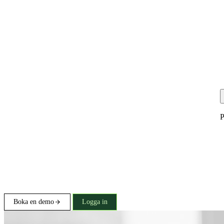
P
Boka en demo
Logga in