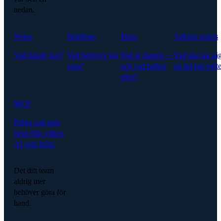
nedan.
Notes
Briefings
Plans
Talking points
Vad hände just?
Vad behöver jag
Vad är planen —
Vad ska jag sä
veta?
och vad halkar
på det här möte
efter?
MCP
Fråga vad som
helst från vilken
AI som helst.
Det ditt team
aldrig mer
behöver göra för
hand.