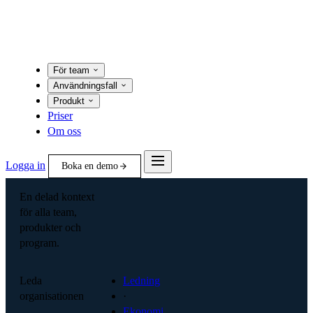
För team
Användningsfall
Produkt
Priser
Om oss
Logga in
Boka en demo
En delad kontext
för alla team,
produkter och
program.
Leda
Ledning
organisationen
·
Ekonomi