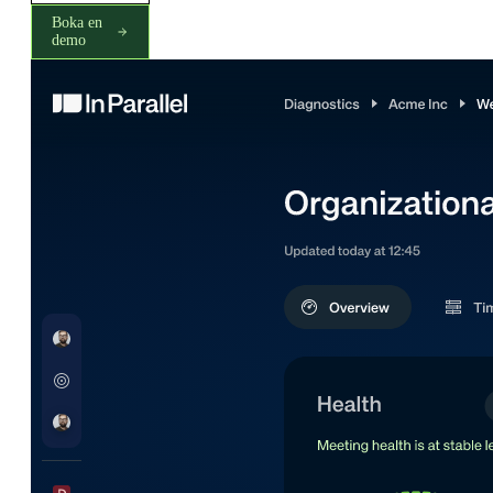
Boka en
demo