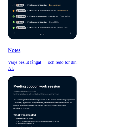
Notes
Varje beslut fångat — och redo för din
AI.