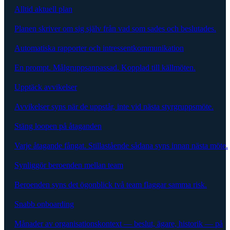
Alltid aktuell plan
Planen skriver om sig själv från vad som sades och beslutades.
Automatiska rapporter och intressentkommunikation
En prompt. Målgruppsanpassad. Kopplad till källmöten.
Upptäck avvikelser
Avvikelser syns när de uppstår, inte vid nästa styrgruppsmöte.
Stäng loopen på åtaganden
Varje åtagande fångat. Stillastående sådana syns innan nästa möte.
Synliggör beroenden mellan team
Beroenden syns det ögonblick två team flaggar samma risk.
Snabb onboarding
Månader av organisationskontext — beslut, ägare, historik — på