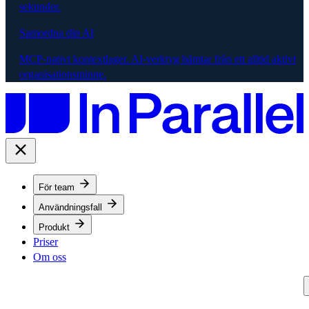
sekunder.
Samordna din AI
MCP-nativt kontextlager. AI-verktyg hämtar från ett alltid aktivt
organisationsminne.
För team
Användningsfall
Produkt
Priser
Om oss