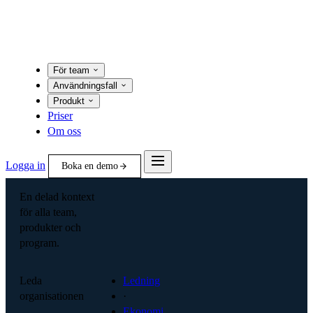
För team
Användningsfall
Produkt
Priser
Om oss
Logga in
Boka en demo
En delad kontext
för alla team,
produkter och
program.
Leda
Ledning
organisationen
·
Ekonomi