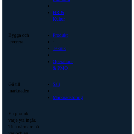
·
HR &
Kultur
Bygga och
Produkt
leverera
·
Teknik
·
Operations
& PMO
Gå till
Sälj
marknaden
·
Marknadsföring
En produkt —
varje yta ingår.
Titta närmare på
var och en