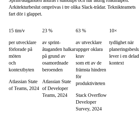
Sprint-åtaganden ändras i standups och når aldrig roadmapen.
Arkitekturbeslut omprövas i tre olika Slack-trådar. Teknikteamets
fart dör i glappet.
15 tim/v
23 %
63 %
10×
per utvecklare
av sprint-
av utvecklare
tydlighet när
förlorade på
åtaganden halkar
uppger oklara
planeringsbeslu
möten
på grund av
krav
lever i en delad
och
osamordnade
som ett av de
kontext
kontextbyten
beroenden
främsta hindren
för
Atlassian State
Atlassian State
produktiviteten
of Teams, 2024
of Developer
Teams, 2024
Stack Overflow
Developer
Survey, 2024