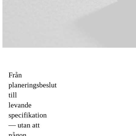
För Teknik
Från
planeringsbeslut
till
levande
specifikation
— utan att
någon