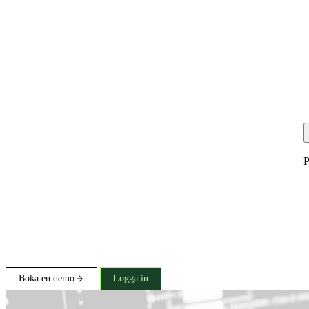
P
Boka en demo
Logga in