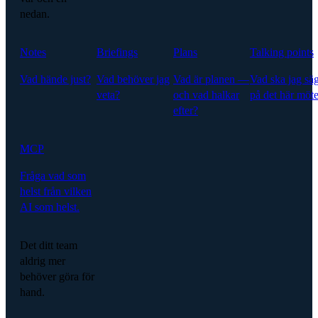
nedan.
Notes
Briefings
Plans
Talking points
Vad hände just?
Vad behöver jag
Vad är planen —
Vad ska jag sä
veta?
och vad halkar
på det här möte
efter?
MCP
Fråga vad som
helst från vilken
AI som helst.
Det ditt team
aldrig mer
behöver göra för
hand.