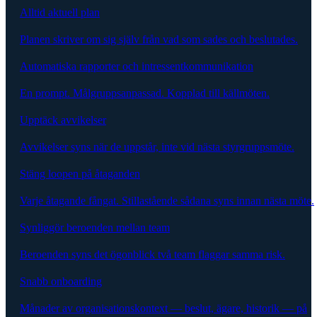
Alltid aktuell plan
Planen skriver om sig själv från vad som sades och beslutades.
Automatiska rapporter och intressentkommunikation
En prompt. Målgruppsanpassad. Kopplad till källmöten.
Upptäck avvikelser
Avvikelser syns när de uppstår, inte vid nästa styrgruppsmöte.
Stäng loopen på åtaganden
Varje åtagande fångat. Stillastående sådana syns innan nästa möte.
Synliggör beroenden mellan team
Beroenden syns det ögonblick två team flaggar samma risk.
Snabb onboarding
Månader av organisationskontext — beslut, ägare, historik — på