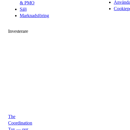
Användar
& PMO
Cookiep
Sälj
Marknadsföring
Investerare
The
Coordination
Tax — our