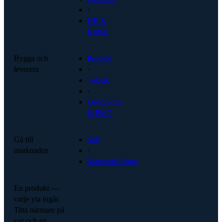
·
HR &
Kultur
Bygga och
Produkt
leverera
·
Teknik
·
Operations
& PMO
Gå till
Sälj
marknaden
·
Marknadsföring
En produkt —
varje yta ingår.
Titta närmare på
var och en