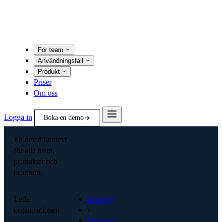
För team
Användningsfall
Produkt
Priser
Om oss
Logga in
Boka en demo
En delad kontext
för alla team,
produkter och
program.
Leda
Ledning
organisationen
·
Ekonomi