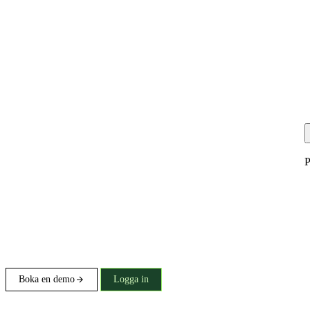
P
Boka en demo
Logga in