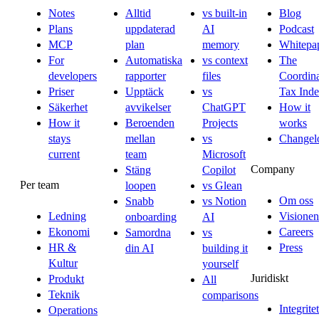
Notes
Alltid
vs built-in
Blog
Plans
uppdaterad
AI
Podcast
MCP
plan
memory
Whitepa
For
Automatiska
vs context
The
developers
rapporter
files
Coordina
Priser
Upptäck
vs
Tax Ind
Säkerhet
avvikelser
ChatGPT
How it
How it
Beroenden
Projects
works
stays
mellan
vs
Changel
current
team
Microsoft
Company
Stäng
Copilot
Per team
loopen
vs Glean
Om oss
Snabb
vs Notion
Ledning
Visionen
onboarding
AI
Ekonomi
Careers
Samordna
vs
HR &
Press
din AI
building it
Kultur
yourself
Juridiskt
Produkt
All
Teknik
comparisons
Integritet
Operations