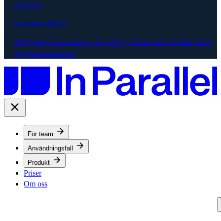
sekunder.
Samordna din AI
MCP-nativt kontextlager. AI-verktyg hämtar från ett alltid aktivt
organisationsminne.
För team
Användningsfall
Produkt
Priser
Om oss