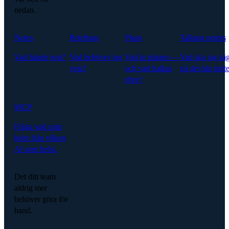
nedan.
Notes
Briefings
Plans
Talking points
Vad hände just?
Vad behöver jag
Vad är planen —
Vad ska jag sä
veta?
och vad halkar
på det här möte
efter?
MCP
Fråga vad som
helst från vilken
AI som helst.
Det ditt team
aldrig mer
behöver göra för
hand.