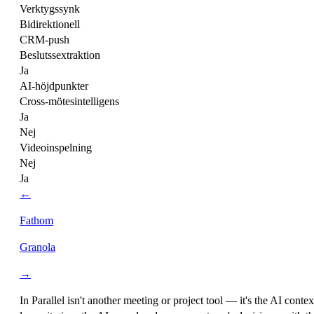
Verktygssynk
Bidirektionell
CRM-push
Beslutssextraktion
Ja
AI-höjdpunkter
Cross-mötesintelligens
Ja
Nej
Videoinspelning
Nej
Ja
←
Fathom
Granola
→
In Parallel isn't another meeting or project tool — it's the
AI contex