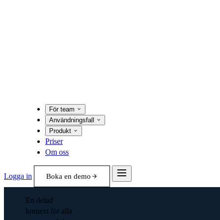
För team
Användningsfall
Produkt
Priser
Om oss
Logga in
Boka en demo
En delad
kontext för alla