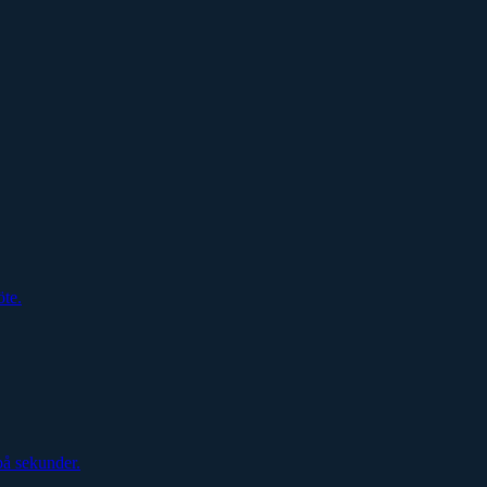
öte.
på sekunder.