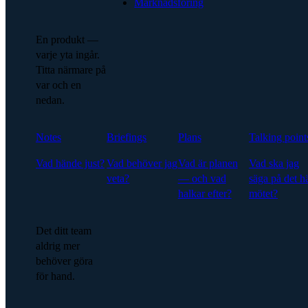
Marknadsföring
En produkt —
varje yta ingår.
Titta närmare på
var och en
nedan.
Notes
Briefings
Plans
Talking point
Vad hände just?
Vad behöver jag
Vad är planen
Vad ska jag
veta?
— och vad
säga på det h
halkar efter?
mötet?
Det ditt team
aldrig mer
behöver göra
för hand.