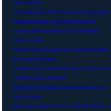
Alltid aktuell plan
Planen skriver om sig själv från vad som sades och beslutades.
Automatiska rapporter och intressentkommunikation
En prompt. Målgruppsanpassad. Kopplad till källmöten.
Upptäck avvikelser
Avvikelser syns när de uppstår, inte vid nästa styrgruppsmöte.
Stäng loopen på åtaganden
Varje åtagande fångat. Stillastående sådana syns innan nästa m
Synliggör beroenden mellan team
Beroenden syns det ögonblick två team flaggar samma risk.
Snabb onboarding
Månader av organisationskontext — beslut, ägare, historik — 