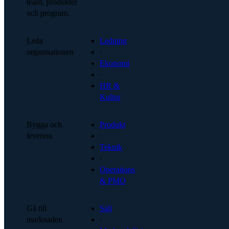
team, produkter
och program.
Leda
Ledning
organisationen
·
Ekonomi
·
HR &
Kultur
Bygga och
Produkt
leverera
·
Teknik
·
Operations
& PMO
Gå till
Sälj
marknaden
·