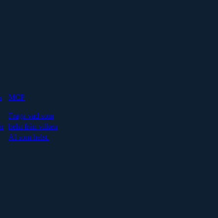
s
MCP
Fråga vad som
är
helst från vilken
AI som helst.