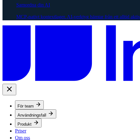
Samordna din AI
MCP-nativt kontextlager. AI-verktyg hämtar från ett alltid akti
För team
Användningsfall
Produkt
Priser
Om oss