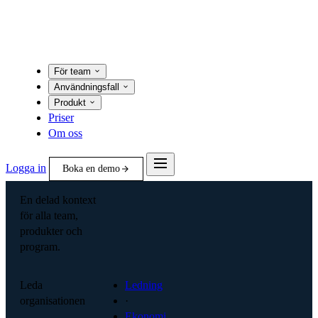
För team
Användningsfall
Produkt
Priser
Om oss
Logga in
Boka en demo
En delad kontext
för alla team,
produkter och
program.
Leda
Ledning
organisationen
·
Ekonomi