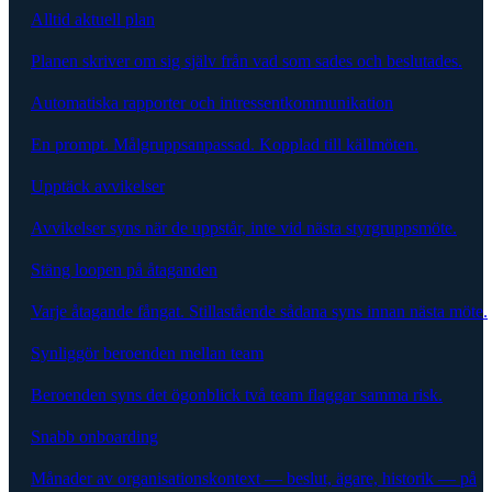
Alltid aktuell plan
Planen skriver om sig själv från vad som sades och beslutades.
Automatiska rapporter och intressentkommunikation
En prompt. Målgruppsanpassad. Kopplad till källmöten.
Upptäck avvikelser
Avvikelser syns när de uppstår, inte vid nästa styrgruppsmöte.
Stäng loopen på åtaganden
Varje åtagande fångat. Stillastående sådana syns innan nästa möte.
Synliggör beroenden mellan team
Beroenden syns det ögonblick två team flaggar samma risk.
Snabb onboarding
Månader av organisationskontext — beslut, ägare, historik — på