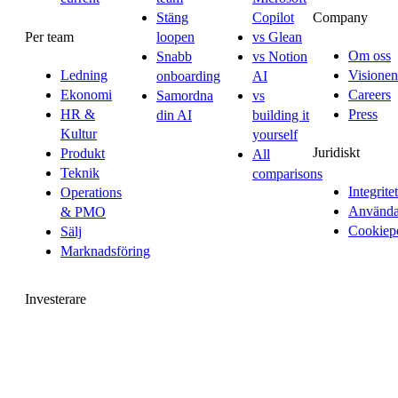
Company
Stäng
Copilot
Per team
loopen
vs Glean
Om oss
Snabb
vs Notion
Ledning
Visionen
onboarding
AI
Ekonomi
Careers
Samordna
vs
HR &
Press
din AI
building it
Kultur
yourself
Juridiskt
Produkt
All
Teknik
comparisons
Integritet
Operations
Användar
& PMO
Cookiep
Sälj
Marknadsföring
Investerare