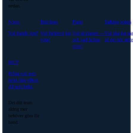
nedan.
Notes
Briefings
Plans
Talking points
Vad hände just?
Vad behöver jag
Vad är planen —
Vad ska jag sä
veta?
och vad halkar
på det här möte
efter?
MCP
Fråga vad som
helst från vilken
AI som helst.
Det ditt team
aldrig mer
behöver göra för
hand.