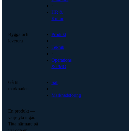
·
HR &
Kultur
Bygga och
Produkt
leverera
·
Teknik
·
Operations
& PMO
Gå till
Sälj
marknaden
·
Marknadsföring
En produkt —
varje yta ingår.
Titta närmare på
var och en