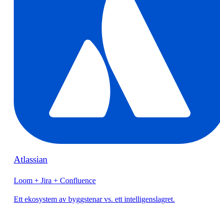
Atlassian
Loom + Jira + Confluence