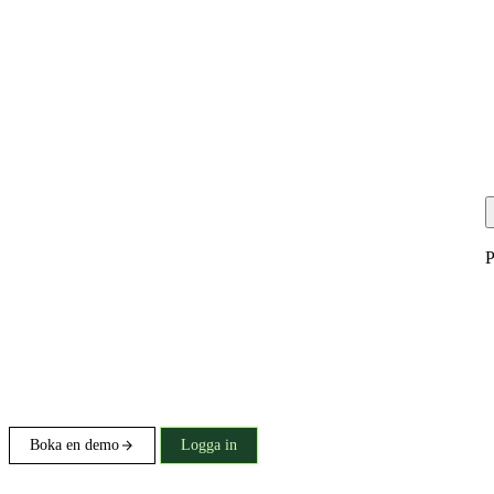
P
Boka en demo
Logga in