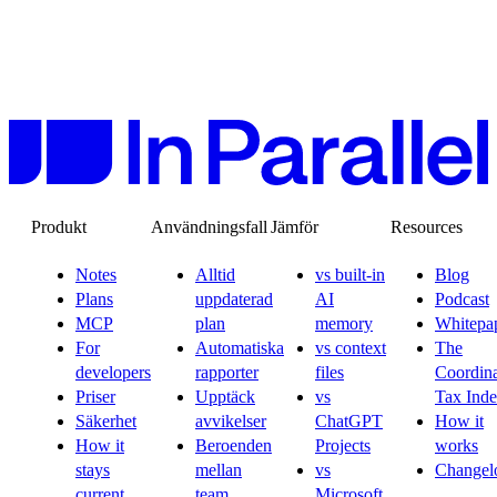
Produkt
Användningsfall
Jämför
Resources
Notes
Alltid
vs built-in
Blog
Plans
uppdaterad
AI
Podcast
MCP
plan
memory
Whitepa
For
Automatiska
vs context
The
developers
rapporter
files
Coordina
Priser
Upptäck
vs
Tax Ind
Säkerhet
avvikelser
ChatGPT
How it
How it
Beroenden
Projects
works
stays
mellan
vs
Changel
current
team
Microsoft