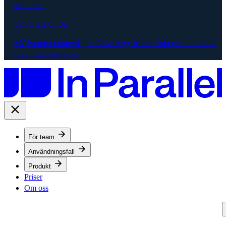
sekunder.
Samordna din AI
MCP-nativt kontextlager. AI-verktyg hämtar från ett alltid aktivt
organisationsminne.
För team
Användningsfall
Produkt
Priser
Om oss