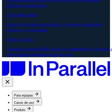
sinalizam o mesmo risco.
Onboarding rápido
Meses de contexto organizacional — decisões, responsáveis,
histórico — em segundos.
Alinhar a sua IA
Camada de contexto MCP-nativa. As ferramentas de IA recorrem 
uma memória organizacional sempre ativa.
Para equipas
Casos de uso
Produto