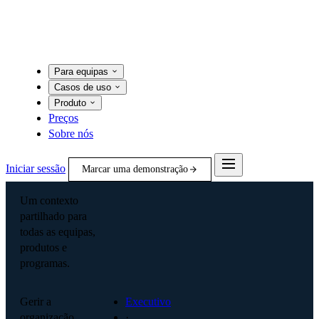
Para equipas
Casos de uso
Produto
Preços
Sobre nós
Iniciar sessão
Marcar uma demonstração
Um contexto
partilhado para
todas as equipas,
produtos e
programas.
Gerir a
Executivo
organização
·