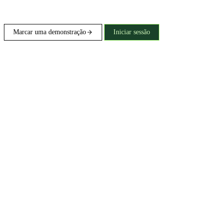
Marcar uma demonstração
Iniciar sessão
Gratuito para equipas elegíveis: