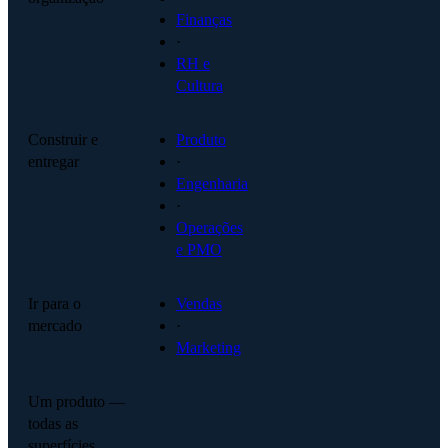
Finanças
·
RH e
Cultura
Construir e
Produto
entregar
·
Engenharia
·
Operações
e PMO
Ir para o
Vendas
mercado
·
Marketing
Um produto —
todas as
superfícies