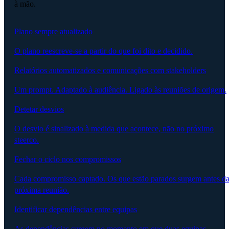
à mão.
Plano sempre atualizado
O plano reescreve-se a partir do que foi dito e decidido.
Relatórios automatizados e comunicações com stakeholders
Um prompt. Adaptado à audiência. Ligado às reuniões de origem.
Detetar desvios
O desvio é sinalizado à medida que acontece, não no próximo
steerco.
Fechar o ciclo nos compromissos
Cada compromisso captado. Os que estão parados surgem antes d
próxima reunião.
Identificar dependências entre equipas
As dependências surgem no momento em que duas equipas