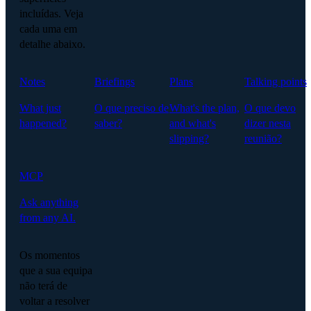
incluídas. Veja
cada uma em
detalhe abaixo.
Notes
Briefings
Plans
Talking points
What just
O que preciso de
What's the plan,
O que devo
happened?
saber?
and what's
dizer nesta
slipping?
reunião?
MCP
Ask anything
from any AI.
Os momentos
que a sua equipa
não terá de
voltar a resolver