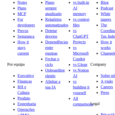
Notes
Plano
vs built-in
Blog
Plans
sempre
AI
Podcast
MCP
atualizado
memory
White
For
Relatórios
vs context
papers
developers
automatizados
files
The
Preços
Detetar
vs
Coordina
Segurança
desvios
ChatGPT
Tax Ind
How it
Dependências
Projects
How it
stays
entre
vs
works
current
equipas
Microsoft
Changel
Fechar o
Copilot
Por equipa
Company
ciclo
vs Glean
Onboarding
vs Notion
Executivo
Sobre nó
rápido
AI
Finanças
A visão
Alinhar a
vs
RH e
Careers
sua IA
building it
Cultura
Press
yourself
Produto
All
Legal
Engenharia
comparisons
Operações
Privacid