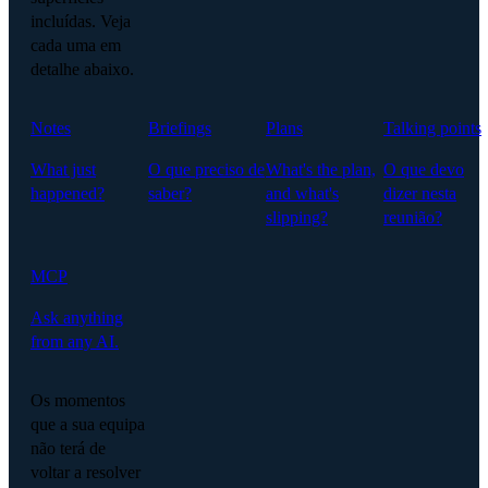
incluídas. Veja
cada uma em
detalhe abaixo.
Notes
Briefings
Plans
Talking points
What just
O que preciso de
What's the plan,
O que devo
happened?
saber?
and what's
dizer nesta
slipping?
reunião?
MCP
Ask anything
from any AI.
Os momentos
que a sua equipa
não terá de
voltar a resolver