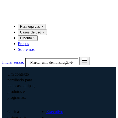
Para equipas
Casos de uso
Produto
Preços
Sobre nós
Iniciar sessão
Marcar uma demonstração
Um contexto
partilhado para
todas as equipas,
produtos e
programas.
Gerir a
Executivo
organização
·