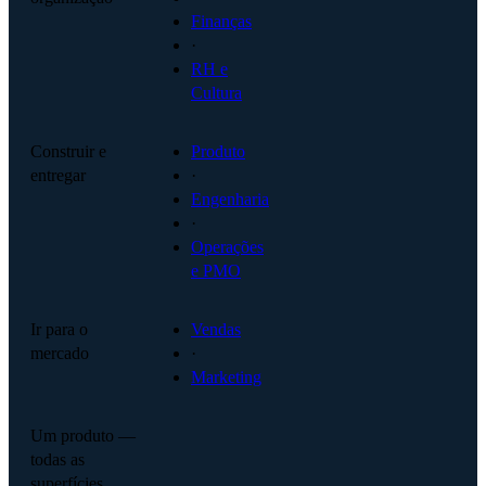
Finanças
·
RH e
Cultura
Construir e
Produto
entregar
·
Engenharia
·
Operações
e PMO
Ir para o
Vendas
mercado
·
Marketing
Um produto —
todas as
superfícies