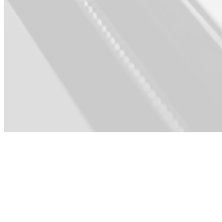
Para Produto ·
Vendas ·
Engenharia · RH
e Cultura ·
Operações e