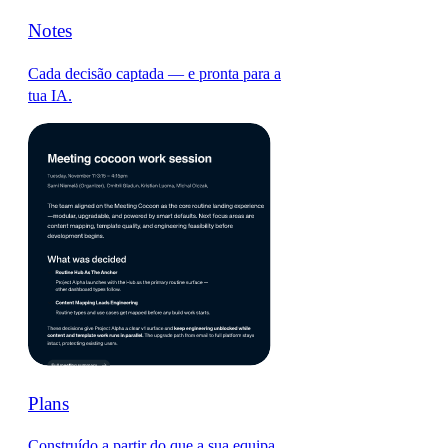
Notes
Cada decisão captada — e pronta para a
tua IA.
Plans
Construído a partir do que a sua equipa