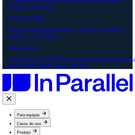
sinalizam o mesmo risco.
Onboarding rápido
Meses de contexto organizacional — decisões, responsáveis,
histórico — em segundos.
Alinhar a sua IA
Camada de contexto MCP-nativa. As ferramentas de IA recorrem 
uma memória organizacional sempre ativa.
Para equipas
Casos de uso
Produto