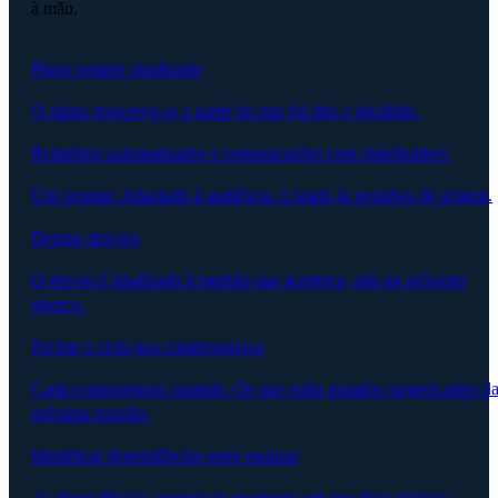
à mão.
Plano sempre atualizado
O plano reescreve-se a partir do que foi dito e decidido.
Relatórios automatizados e comunicações com stakeholders
Um prompt. Adaptado à audiência. Ligado às reuniões de origem.
Detetar desvios
O desvio é sinalizado à medida que acontece, não no próximo
steerco.
Fechar o ciclo nos compromissos
Cada compromisso captado. Os que estão parados surgem antes d
próxima reunião.
Identificar dependências entre equipas
As dependências surgem no momento em que duas equipas