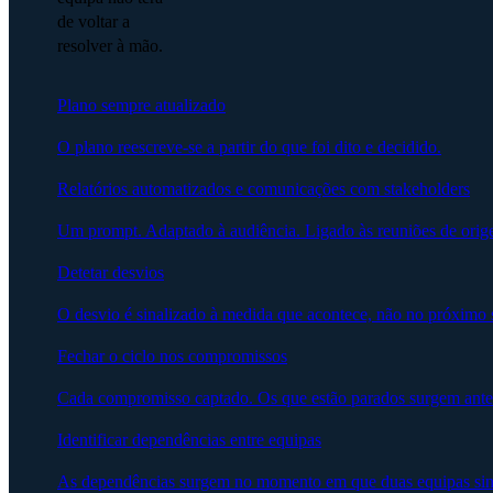
de voltar a
resolver à mão.
Plano sempre atualizado
O plano reescreve-se a partir do que foi dito e decidido.
Relatórios automatizados e comunicações com stakeholders
Um prompt. Adaptado à audiência. Ligado às reuniões de orig
Detetar desvios
O desvio é sinalizado à medida que acontece, não no próximo 
Fechar o ciclo nos compromissos
Cada compromisso captado. Os que estão parados surgem ante
Identificar dependências entre equipas
As dependências surgem no momento em que duas equipas sin