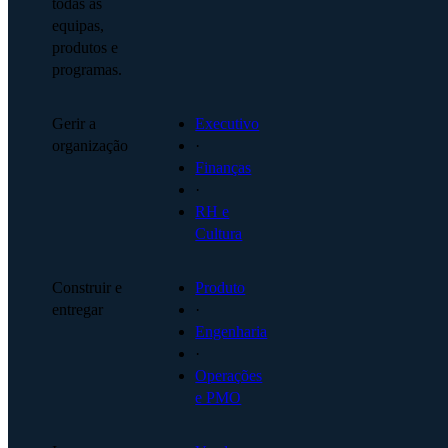
todas as
equipas,
produtos e
programas.
Gerir a
Executivo
organização
·
Finanças
·
RH e
Cultura
Construir e
Produto
entregar
·
Engenharia
·
Operações
e PMO