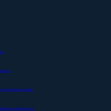
em.
steerco.
s da próxima reunião.
alizam o mesmo risco.