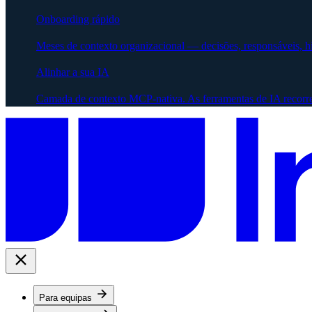
Onboarding rápido
Meses de contexto organizacional — decisões, responsáveis, 
Alinhar a sua IA
Camada de contexto MCP-nativa. As ferramentas de IA recorr
Para equipas