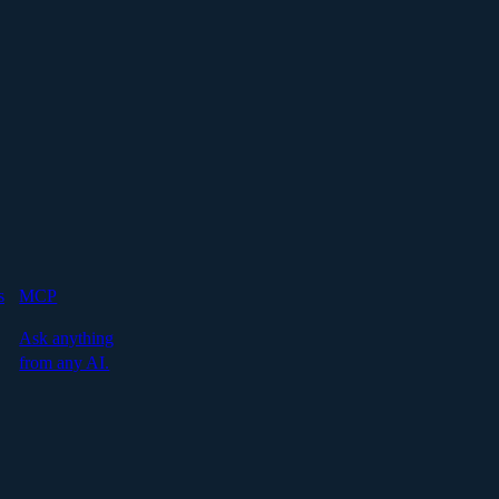
s
MCP
Ask anything
from any AI.