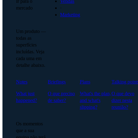
Ir para o
Vendas
mercado
·
Marketing
Um produto —
todas as
superfícies
incluídas. Veja
cada uma em
detalhe abaixo.
Notes
Briefings
Plans
Talking point
What just
O que preciso
What's the plan,
O que devo
happened?
de saber?
and what's
dizer nesta
slipping?
reunião?
Os momentos
que a sua
equipa não terá