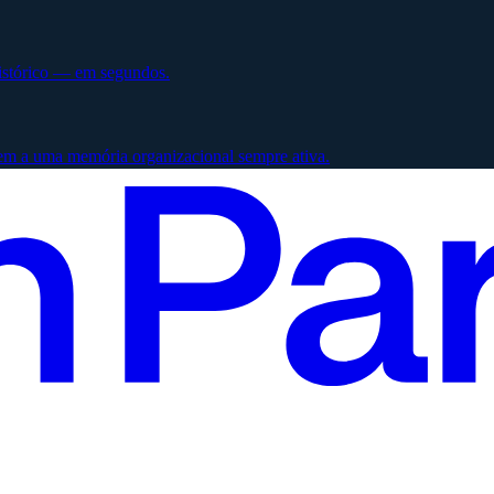
histórico — em segundos.
em a uma memória organizacional sempre ativa.