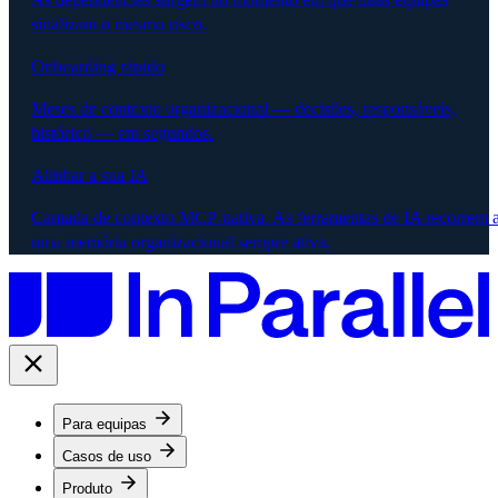
sinalizam o mesmo risco.
Onboarding rápido
Meses de contexto organizacional — decisões, responsáveis,
histórico — em segundos.
Alinhar a sua IA
Camada de contexto MCP-nativa. As ferramentas de IA recorrem 
uma memória organizacional sempre ativa.
Para equipas
Casos de uso
Produto