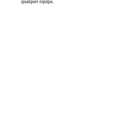
qualquer equipa.
Produto
completo
grátis
durante 20
dias —
espaços de
trabalho