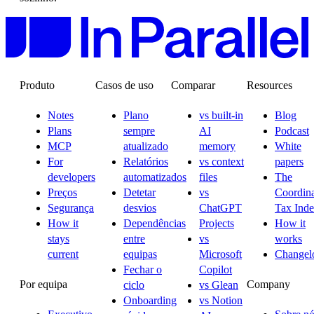
Produto
Casos de uso
Comparar
Resources
Notes
Plano
vs built-in
Blog
Plans
sempre
AI
Podcast
MCP
atualizado
memory
White
For
Relatórios
vs context
papers
developers
automatizados
files
The
Preços
Detetar
vs
Coordina
Segurança
desvios
ChatGPT
Tax Ind
How it
Dependências
Projects
How it
stays
entre
vs
works
current
equipas
Microsoft
Changel
Fechar o
Copilot
Por equipa
Company
ciclo
vs Glean
Onboarding
vs Notion