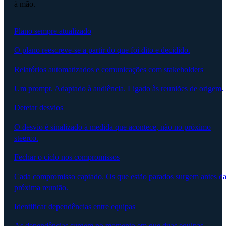
à mão.
Plano sempre atualizado
O plano reescreve-se a partir do que foi dito e decidido.
Relatórios automatizados e comunicações com stakeholders
Um prompt. Adaptado à audiência. Ligado às reuniões de origem.
Detetar desvios
O desvio é sinalizado à medida que acontece, não no próximo
steerco.
Fechar o ciclo nos compromissos
Cada compromisso captado. Os que estão parados surgem antes d
próxima reunião.
Identificar dependências entre equipas
As dependências surgem no momento em que duas equipas