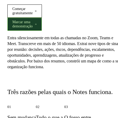
Começar
gratuitamente
Marcar uma
demonstração
Entra silenciosamente em todas as chamadas no Zoom, Teams e
Meet. Transcreve em mais de 50 idiomas. Extrai nove tipos de sina
por reunião: decisões, ações, riscos, dependências, escalamentos,
oportunidades, aprendizagens, atualizações de progresso e
obstáculos. Por baixo dos resumos, constrói um mapa de como a s
organização funciona.
O que torna o Notes diferente
Três razões pelas quais o Notes funciona.
01
02
03
Sem mudança
Tudo o que a
O fosso entre