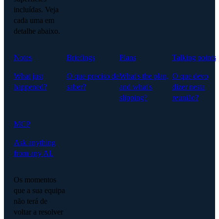
incluídas. Veja
cada uma em
detalhe abaixo.
Notes
Briefings
Plans
Talking points
What just
O que preciso de
What's the plan,
O que devo
happened?
saber?
and what's
dizer nesta
slipping?
reunião?
MCP
Ask anything
from any AI.
Os momentos
que a sua equipa
não terá de
voltar a resolver