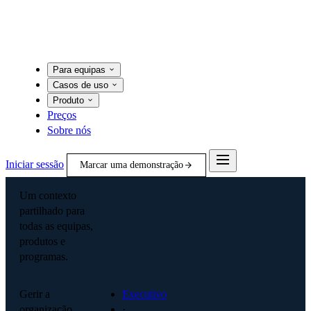
Para equipas
Casos de uso
Produto
Preços
Sobre nós
Iniciar sessão
Marcar uma demonstração
Um contexto
partilhado para
todas as equipas,
produtos e
programas.
Gerir a
Executivo
organização
·