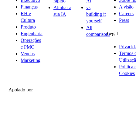
Executivo
Sobre nó
rápido
AI
Finanças
A visão
Alinhar a
vs
RH e
Careers
sua IA
building it
Cultura
Press
yourself
Produto
All
Legal
Engenharia
comparisons
Operações
Privacid
e PMO
Termos 
Vendas
Utilizaç
Marketing
Política 
Cookies
Apoiado por