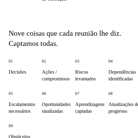
Nove tipos de sinais
Nove coisas que cada reunião lhe diz.
Captamos todas.
01
02
03
04
Decisões
Ações /
Riscos
Dependências
compromissos
levantados
identificadas
05
06
07
08
Escalamentos
Oportunidades
Aprendizagens
Atualizações d
necessários
sinalizadas
captadas
progresso
09
Obstáculos