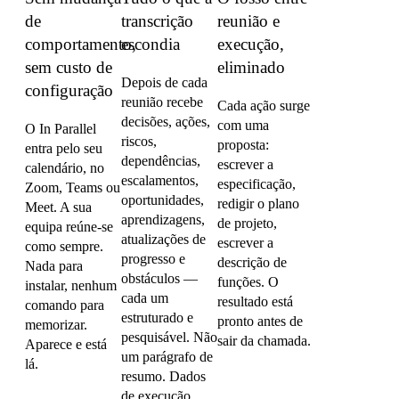
de
transcrição
reunião e
comportamento,
escondia
execução,
sem custo de
eliminado
Depois de cada
configuração
reunião recebe
Cada ação surge
decisões, ações,
com uma
O In Parallel
riscos,
proposta:
entra pelo seu
dependências,
escrever a
calendário, no
escalamentos,
especificação,
Zoom, Teams ou
oportunidades,
redigir o plano
Meet. A sua
aprendizagens,
de projeto,
equipa reúne-se
atualizações de
escrever a
como sempre.
progresso e
descrição de
Nada para
obstáculos —
funções. O
instalar, nenhum
cada um
resultado está
comando para
estruturado e
pronto antes de
memorizar.
pesquisável. Não
sair da chamada.
Aparece e está
um parágrafo de
lá.
resumo. Dados
de execução.