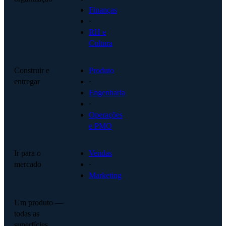
Finanças
·
RH e
Cultura
Construir e
Produto
entregar
·
Engenharia
·
Operações
e PMO
Ir para o
Vendas
mercado
·
Marketing
Um produto —
todas as
superfícies