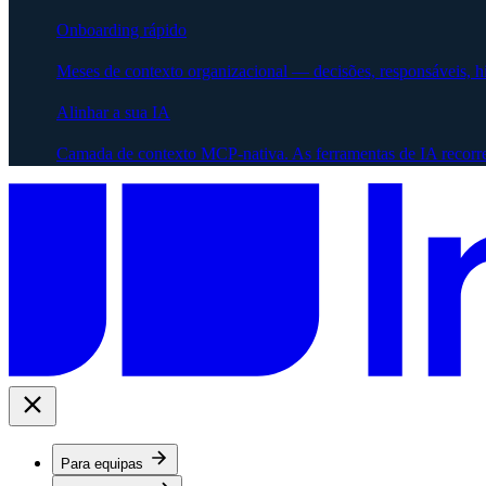
Onboarding rápido
Meses de contexto organizacional — decisões, responsáveis, 
Alinhar a sua IA
Camada de contexto MCP-nativa. As ferramentas de IA recorr
Para equipas