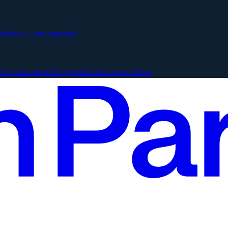
histórico — em segundos.
em a uma memória organizacional sempre ativa.