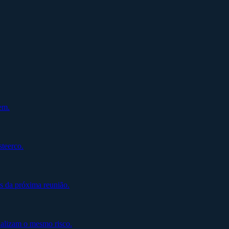
em.
steerco.
s da próxima reunião.
alizam o mesmo risco.