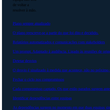
de voltar a
resolver à mão.
Plano sempre atualizado
O plano reescreve-se a partir do que foi dito e decidido.
Relatórios automatizados e comunicações com stakeholders
Um prompt. Adaptado à audiência. Ligado às reuniões de orig
Detetar desvios
O desvio é sinalizado à medida que acontece, não no próximo 
Fechar o ciclo nos compromissos
Cada compromisso captado. Os que estão parados surgem ante
Identificar dependências entre equipas
As dependências surgem no momento em que duas equipas sin