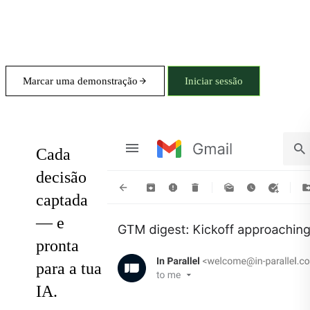
Marcar uma demonstração
Iniciar sessão
Notes
Cada
decisão
captada
— e
pronta
para a tua
IA.