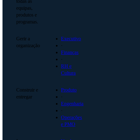
todas as
equipas,
produtos e
programas.
Gerir a
Executivo
organização
·
Finanças
·
RH e
Cultura
Construir e
Produto
entregar
·
Engenharia
·
Operações
e PMO