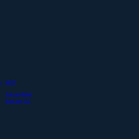
s
MCP
Ask anything
from any AI.