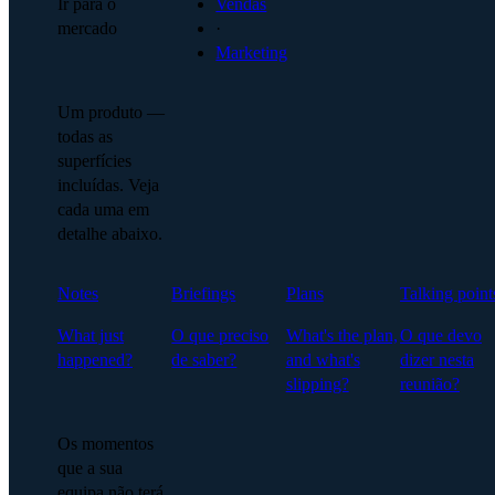
Ir para o
Vendas
mercado
·
Marketing
Um produto —
todas as
superfícies
incluídas. Veja
cada uma em
detalhe abaixo.
Notes
Briefings
Plans
Talking point
What just
O que preciso
What's the plan,
O que devo
happened?
de saber?
and what's
dizer nesta
slipping?
reunião?
Os momentos
que a sua
equipa não terá