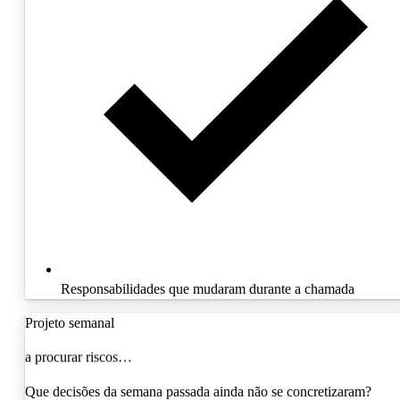
Responsabilidades que mudaram durante a chamada
O que vai falhar nos próximos 14 dias se nada mudar?
a analisar prioridades…
Projeto semanal
a detetar lacunas de responsabilidade…
Quem é responsável pelos bloqueios de que ninguém fala?
a procurar riscos…
a verificar desvios de prazos…
Que decisões da semana passada ainda não se concretizaram?
a mapear dependências…