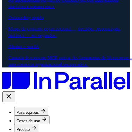
sinalizam o mesmo risco.
Onboarding rápido
Meses de contexto organizacional — decisões, responsáveis,
histórico — em segundos.
Alinhar a sua IA
Camada de contexto MCP-nativa. As ferramentas de IA recorrem 
uma memória organizacional sempre ativa.
Para equipas
Casos de uso
Produto