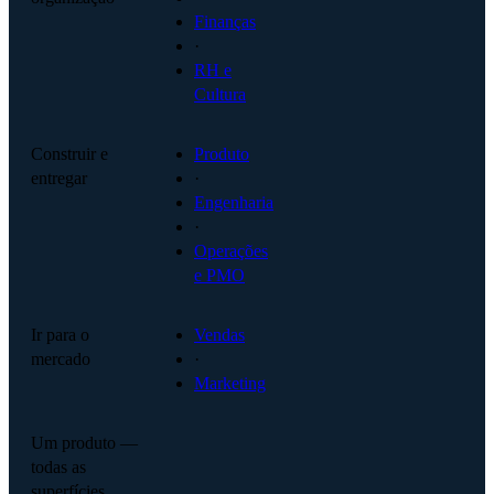
Finanças
·
RH e
Cultura
Construir e
Produto
entregar
·
Engenharia
·
Operações
e PMO
Ir para o
Vendas
mercado
·
Marketing
Um produto —
todas as
superfícies