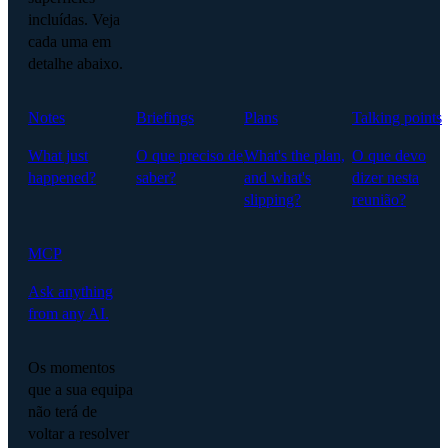
incluídas. Veja
cada uma em
detalhe abaixo.
Notes
Briefings
Plans
Talking points
What just
O que preciso de
What's the plan,
O que devo
happened?
saber?
and what's
dizer nesta
slipping?
reunião?
MCP
Ask anything
from any AI.
Os momentos
que a sua equipa
não terá de
voltar a resolver