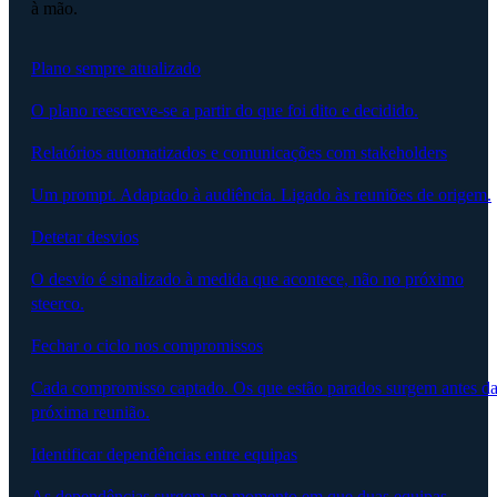
à mão.
Plano sempre atualizado
O plano reescreve-se a partir do que foi dito e decidido.
Relatórios automatizados e comunicações com stakeholders
Um prompt. Adaptado à audiência. Ligado às reuniões de origem.
Detetar desvios
O desvio é sinalizado à medida que acontece, não no próximo
steerco.
Fechar o ciclo nos compromissos
Cada compromisso captado. Os que estão parados surgem antes d
próxima reunião.
Identificar dependências entre equipas
As dependências surgem no momento em que duas equipas