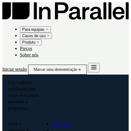
Para equipas
Casos de uso
Produto
Preços
Sobre nós
Iniciar sessão
Marcar uma demonstração
Um contexto
partilhado para
todas as equipas,
produtos e
programas.
Gerir a
Executivo
organização
·