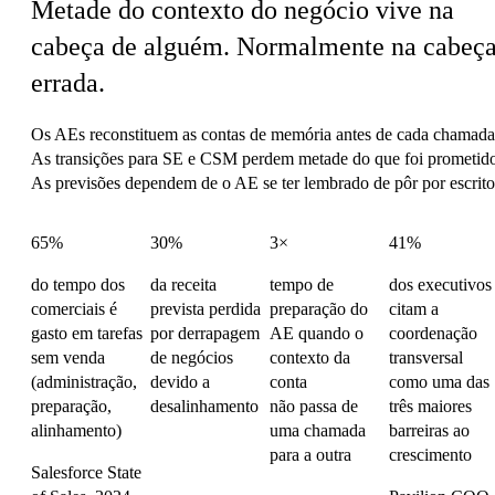
Metade do contexto do negócio vive na
cabeça de alguém.
Normalmente na cabeç
errada.
Os AEs reconstituem as contas de memória antes de cada chamada
As transições para SE e CSM perdem metade do que foi prometid
As previsões dependem de o AE se ter lembrado de pôr por escrito
65%
30%
3×
41%
do tempo dos
da receita
tempo de
dos executivos
comerciais é
prevista perdida
preparação do
citam a
gasto em tarefas
por derrapagem
AE quando o
coordenação
sem venda
de negócios
contexto da
transversal
(administração,
devido a
conta
como uma das
preparação,
desalinhamento
não passa de
três maiores
alinhamento)
uma chamada
barreiras ao
para a outra
crescimento
Salesforce State