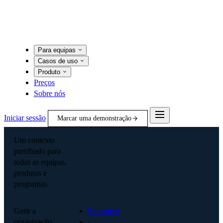
Para equipas
Casos de uso
Produto
Preços
Sobre nós
Iniciar sessão
Marcar uma demonstração
Um contexto
partilhado para
todas as equipas,
produtos e
programas.
Gerir a
Executivo
organização
·