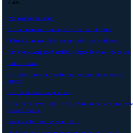
à mão.
Plano sempre atualizado
O plano reescreve-se a partir do que foi dito e decidido.
Relatórios automatizados e comunicações com stakeholders
Um prompt. Adaptado à audiência. Ligado às reuniões de origem.
Detetar desvios
O desvio é sinalizado à medida que acontece, não no próximo
steerco.
Fechar o ciclo nos compromissos
Cada compromisso captado. Os que estão parados surgem antes d
próxima reunião.
Identificar dependências entre equipas
As dependências surgem no momento em que duas equipas