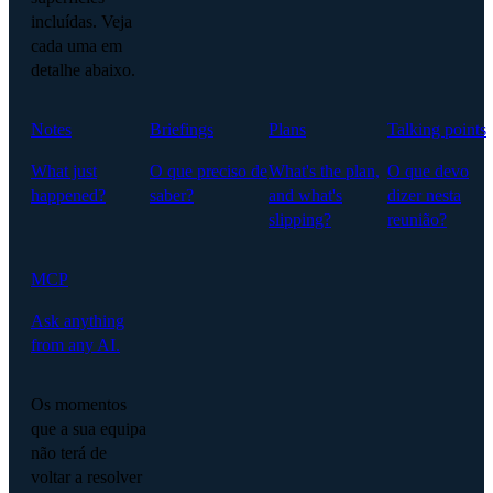
incluídas. Veja
cada uma em
detalhe abaixo.
Notes
Briefings
Plans
Talking points
What just
O que preciso de
What's the plan,
O que devo
happened?
saber?
and what's
dizer nesta
slipping?
reunião?
MCP
Ask anything
from any AI.
Os momentos
que a sua equipa
não terá de
voltar a resolver