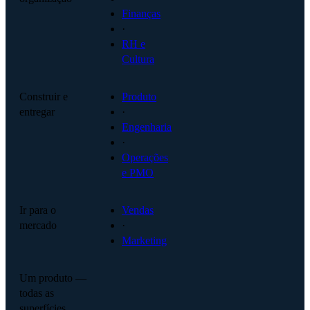
Finanças
·
RH e
Cultura
Construir e
Produto
entregar
·
Engenharia
·
Operações
e PMO
Ir para o
Vendas
mercado
·
Marketing
Um produto —
todas as
superfícies