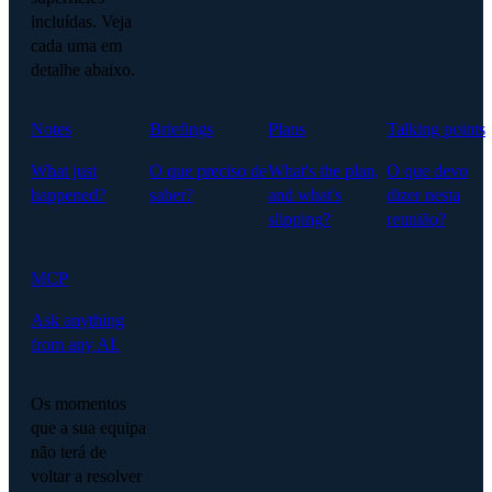
incluídas. Veja
cada uma em
detalhe abaixo.
Notes
Briefings
Plans
Talking points
What just
O que preciso de
What's the plan,
O que devo
happened?
saber?
and what's
dizer nesta
slipping?
reunião?
MCP
Ask anything
from any AI.
Os momentos
que a sua equipa
não terá de
voltar a resolver