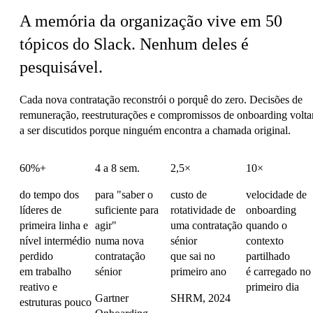
A memória da organização vive em 50
tópicos do Slack.
Nenhum deles é
pesquisável.
Cada nova contratação reconstrói o porquê do zero. Decisões de
remuneração, reestruturações e compromissos de onboarding volt
a ser discutidos porque ninguém encontra a chamada original.
60%+
4 a 8 sem.
2,5×
10×
do tempo dos
para "saber o
custo de
velocidade de
líderes de
suficiente para
rotatividade de
onboarding
primeira linha e
agir"
uma contratação
quando o
nível intermédio
numa nova
sénior
contexto
perdido
contratação
que sai no
partilhado
em trabalho
sénior
primeiro ano
é carregado no
reativo e
primeiro dia
Gartner
SHRM, 2024
estruturas pouco