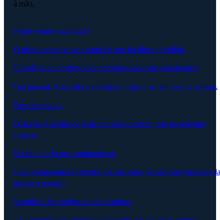
à mão.
Plano sempre atualizado
O plano reescreve-se a partir do que foi dito e decidido.
Relatórios automatizados e comunicações com stakeholders
Um prompt. Adaptado à audiência. Ligado às reuniões de origem.
Detetar desvios
O desvio é sinalizado à medida que acontece, não no próximo
steerco.
Fechar o ciclo nos compromissos
Cada compromisso captado. Os que estão parados surgem antes d
próxima reunião.
Identificar dependências entre equipas
As dependências surgem no momento em que duas equipas