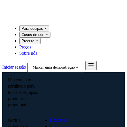
Para equipas
Casos de uso
Produto
Preços
Sobre nós
Iniciar sessão
Marcar uma demonstração
Um contexto
partilhado para
todas as equipas,
produtos e
programas.
Gerir a
Executivo
organização
·