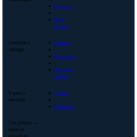
Finanças
·
RH e
Cultura
Construir e
Produto
entregar
·
Engenharia
·
Operações
e PMO
Ir para o
Vendas
mercado
·
Marketing
Um produto —
todas as
superfícies