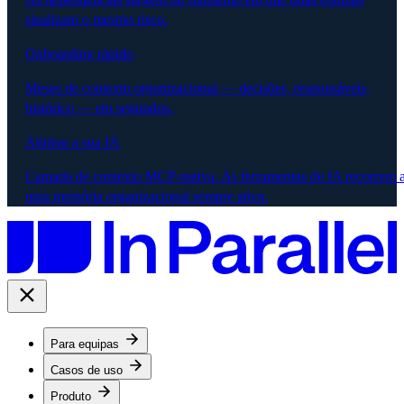
sinalizam o mesmo risco.
Onboarding rápido
Meses de contexto organizacional — decisões, responsáveis,
histórico — em segundos.
Alinhar a sua IA
Camada de contexto MCP-nativa. As ferramentas de IA recorrem 
uma memória organizacional sempre ativa.
Para equipas
Casos de uso
Produto