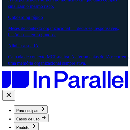
sinalizam o mesmo risco.
Onboarding rápido
Meses de contexto organizacional — decisões, responsáveis,
histórico — em segundos.
Alinhar a sua IA
Camada de contexto MCP-nativa. As ferramentas de IA recorrem 
uma memória organizacional sempre ativa.
Para equipas
Casos de uso
Produto