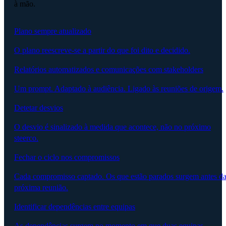
à mão.
Plano sempre atualizado
O plano reescreve-se a partir do que foi dito e decidido.
Relatórios automatizados e comunicações com stakeholders
Um prompt. Adaptado à audiência. Ligado às reuniões de origem.
Detetar desvios
O desvio é sinalizado à medida que acontece, não no próximo
steerco.
Fechar o ciclo nos compromissos
Cada compromisso captado. Os que estão parados surgem antes d
próxima reunião.
Identificar dependências entre equipas
As dependências surgem no momento em que duas equipas