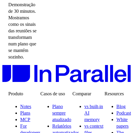
Demonstração
de 30 minutos.
Mostramos
como os sinais
das reuniões se
transformam
num plano que
se mantém
sozinho.
Produto
Casos de uso
Comparar
Resources
Notes
Plano
vs built-in
Blog
Plans
sempre
AI
Podcast
MCP
atualizado
memory
White
For
Relatórios
vs context
papers
developers
automatizados
files
The