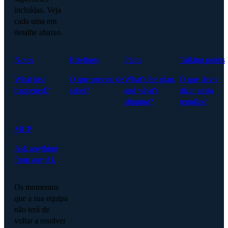
incluídas. Veja
cada uma em
detalhe abaixo.
Notes
Briefings
Plans
Talking points
What just
O que preciso de
What's the plan,
O que devo
happened?
saber?
and what's
dizer nesta
slipping?
reunião?
MCP
Ask anything
from any AI.
Os momentos
que a sua equipa
não terá de
voltar a resolver