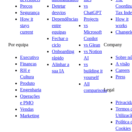
Preços
Detetar
vs
Coordina
Segurança
desvios
ChatGPT
Tax Ind
How it
Dependências
Projects
How it
stays
entre
vs
works
current
equipas
Microsoft
Changel
Fechar o
Copilot
Por equipa
Company
ciclo
vs Glean
Onboarding
vs Notion
Executivo
Sobre nó
rápido
AI
Finanças
A visão
Alinhar a
vs
RH e
Careers
sua IA
building it
Cultura
Press
yourself
Produto
All
Legal
Engenharia
comparisons
Operações
Privacid
e PMO
Termos 
Vendas
Utilizaç
Marketing
Política 
Cookies