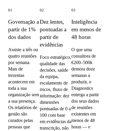
01
02
03
Governação a
Dez lentes,
Inteligência
partir de 1%
pontuadas a
em menos de
dos dados
partir de
48 horas
evidências
Assiste a três ou
O que uma
quatro reuniões
consultora de
Foco estratégico,
por semana.
€200–500k
qualidade das
Mais de
demora doze
decisões, saúde
trezentas
semanas a
da equipa,
acontecem em
produzir, o
escalamento de
toda a sua
Diagnostics
riscos, fluxo de
organização sem
entrega a partir
informação: dez
a sua presença.
dos seus dados
dimensões
Os relatórios de
de reuniões
pontuadas de 0 a
gestão são
existentes em
100 com base
curados pelas
menos de 48
em evidências da
pessoas que
horas — e
transcrição, não