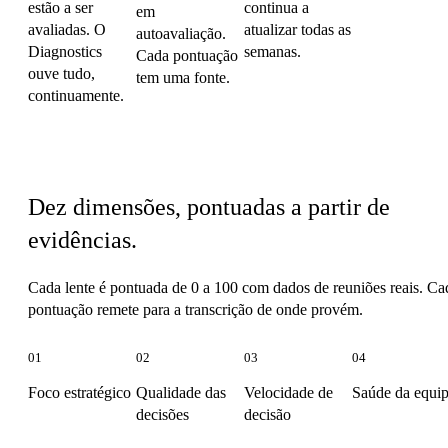
estão a ser
continua a
em
avaliadas. O
atualizar todas as
autoavaliação.
Diagnostics
semanas.
Cada pontuação
ouve tudo,
tem uma fonte.
continuamente.
As dez lentes
Dez dimensões, pontuadas a partir de
evidências.
Cada lente é pontuada de 0 a 100 com dados de reuniões reais. Ca
pontuação remete para a transcrição de onde provém.
01
02
03
04
Foco estratégico
Qualidade das
Velocidade de
Saúde da equi
decisões
decisão