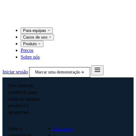
Para equipas
Casos de uso
Produto
Preços
Sobre nós
Iniciar sessão
Marcar uma demonstração
Um contexto
partilhado para
todas as equipas,
produtos e
programas.
Gerir a
Executivo
organização
·