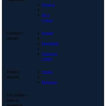
Finanças
·
RH e
Cultura
Construir e
Produto
entregar
·
Engenharia
·
Operações
e PMO
Ir para o
Vendas
mercado
·
Marketing
Um produto —
todas as
superfícies