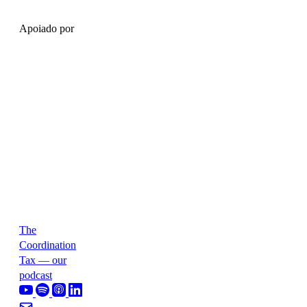
Apoiado por
The
Coordination
Tax — our
podcast