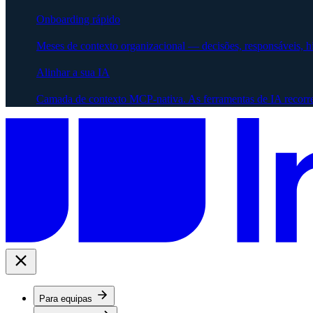
Onboarding rápido
Meses de contexto organizacional — decisões, responsáveis, 
Alinhar a sua IA
Camada de contexto MCP-nativa. As ferramentas de IA recorr
Para equipas