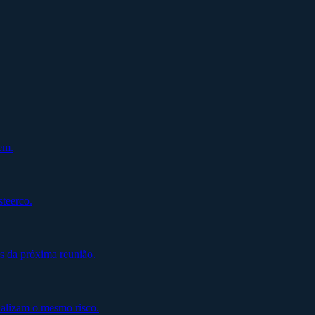
em.
steerco.
s da próxima reunião.
alizam o mesmo risco.