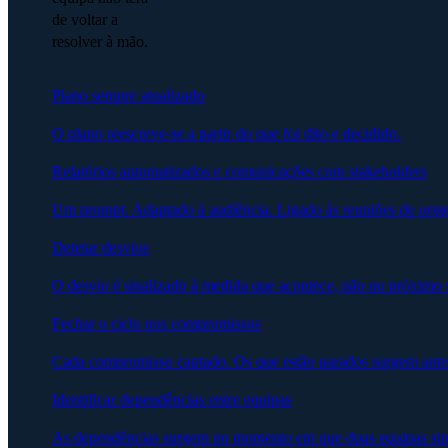
de voltar a
resolver à mão.
Plano sempre atualizado
O plano reescreve-se a partir do que foi dito e decidido.
Relatórios automatizados e comunicações com stakeholders
Um prompt. Adaptado à audiência. Ligado às reuniões de orig
Detetar desvios
O desvio é sinalizado à medida que acontece, não no próximo 
Fechar o ciclo nos compromissos
Cada compromisso captado. Os que estão parados surgem ante
Identificar dependências entre equipas
As dependências surgem no momento em que duas equipas sin