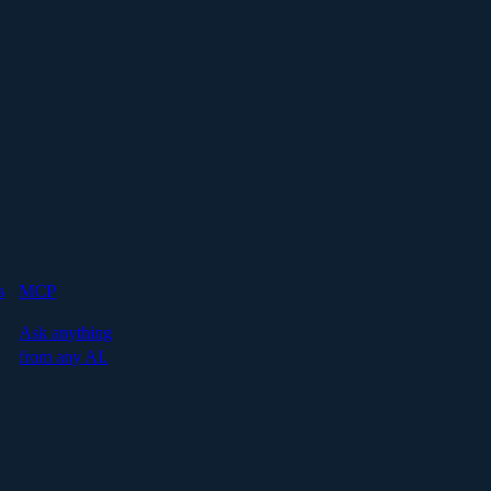
s
MCP
Ask anything
from any AI.