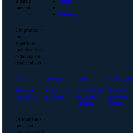
Ir para o
Vendas
mercado
·
Marketing
Um produto —
todas as
superfícies
incluídas. Veja
cada uma em
detalhe abaixo.
Notes
Briefings
Plans
Talking point
What just
O que preciso
What's the plan,
O que devo
happened?
de saber?
and what's
dizer nesta
slipping?
reunião?
Os momentos
que a sua
equipa não terá