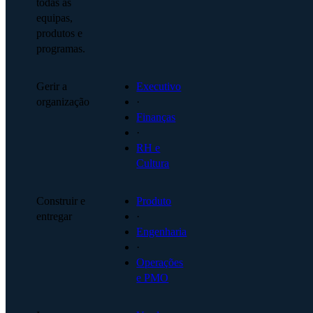
todas as
equipas,
produtos e
programas.
Gerir a
Executivo
organização
·
Finanças
·
RH e
Cultura
Construir e
Produto
entregar
·
Engenharia
·
Operações
e PMO