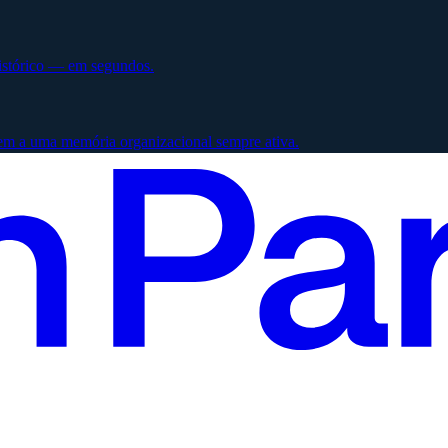
histórico — em segundos.
em a uma memória organizacional sempre ativa.