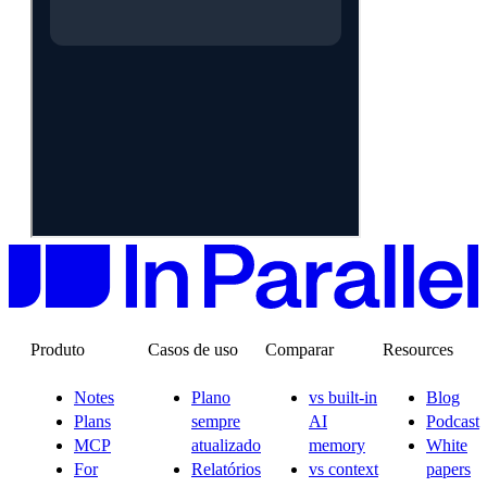
Produto
Casos de uso
Comparar
Resources
Notes
Plano
vs built-in
Blog
Plans
sempre
AI
Podcast
MCP
atualizado
memory
White
For
Relatórios
vs context
papers