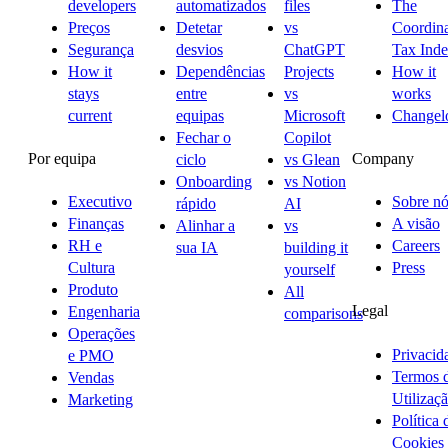
developers
automatizados
files
The
Preços
Detetar
vs
Coordina
Segurança
desvios
ChatGPT
Tax Ind
How it
Dependências
Projects
How it
stays
entre
vs
works
current
equipas
Microsoft
Changel
Fechar o
Copilot
Por equipa
Company
ciclo
vs Glean
Onboarding
vs Notion
Executivo
Sobre nó
rápido
AI
Finanças
A visão
Alinhar a
vs
RH e
Careers
sua IA
building it
Cultura
Press
yourself
Produto
All
Legal
Engenharia
comparisons
Operações
Privacid
e PMO
Termos 
Vendas
Utilizaç
Marketing
Política 
Cookies