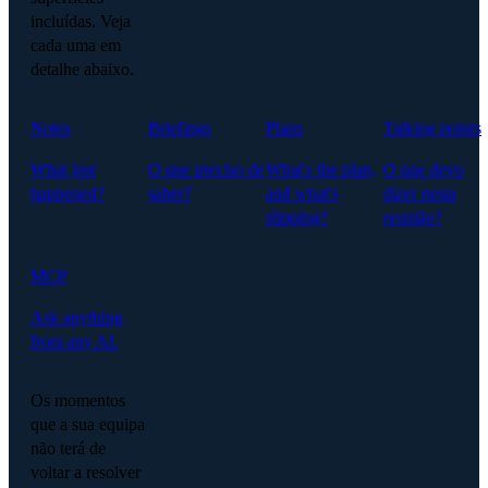
incluídas. Veja
cada uma em
detalhe abaixo.
Notes
Briefings
Plans
Talking points
What just
O que preciso de
What's the plan,
O que devo
happened?
saber?
and what's
dizer nesta
slipping?
reunião?
MCP
Ask anything
from any AI.
Os momentos
que a sua equipa
não terá de
voltar a resolver