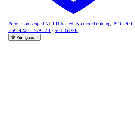
Permission-scoped AI
·
EU-hosted
·
No model training
·
ISO 27001
·
ISO 42001
·
SOC 2 Type II
·
GDPR
Português