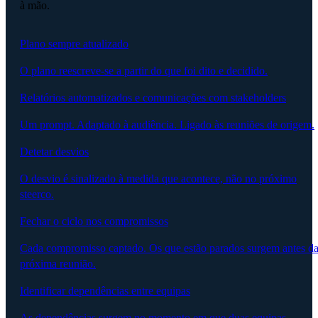
à mão.
Plano sempre atualizado
O plano reescreve-se a partir do que foi dito e decidido.
Relatórios automatizados e comunicações com stakeholders
Um prompt. Adaptado à audiência. Ligado às reuniões de origem.
Detetar desvios
O desvio é sinalizado à medida que acontece, não no próximo
steerco.
Fechar o ciclo nos compromissos
Cada compromisso captado. Os que estão parados surgem antes d
próxima reunião.
Identificar dependências entre equipas
As dependências surgem no momento em que duas equipas