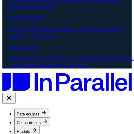
sinalizam o mesmo risco.
Onboarding rápido
Meses de contexto organizacional — decisões, responsáveis,
histórico — em segundos.
Alinhar a sua IA
Camada de contexto MCP-nativa. As ferramentas de IA recorrem 
uma memória organizacional sempre ativa.
Para equipas
Casos de uso
Produto