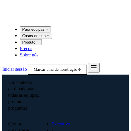
Para equipas
Casos de uso
Produto
Preços
Sobre nós
Iniciar sessão
Marcar uma demonstração
Um contexto
partilhado para
todas as equipas,
produtos e
programas.
Gerir a
Executivo
organização
·