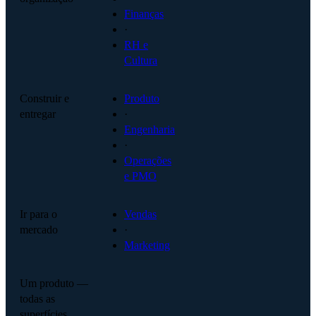
Finanças
·
RH e
Cultura
Construir e
Produto
entregar
·
Engenharia
·
Operações
e PMO
Ir para o
Vendas
mercado
·
Marketing
Um produto —
todas as
superfícies