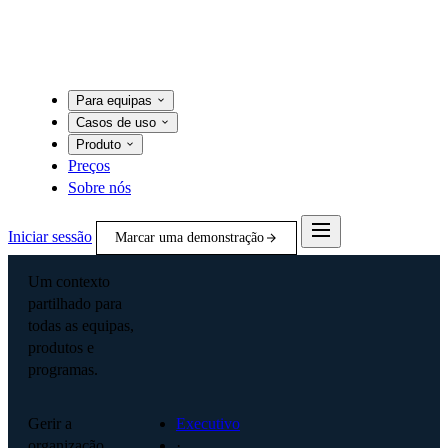
Para equipas
Casos de uso
Produto
Preços
Sobre nós
Iniciar sessão
Marcar uma demonstração
Um contexto
partilhado para
todas as equipas,
produtos e
programas.
Gerir a
Executivo
organização
·