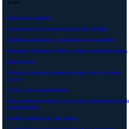
à mão.
Plano sempre atualizado
O plano reescreve-se a partir do que foi dito e decidido.
Relatórios automatizados e comunicações com stakeholders
Um prompt. Adaptado à audiência. Ligado às reuniões de origem.
Detetar desvios
O desvio é sinalizado à medida que acontece, não no próximo
steerco.
Fechar o ciclo nos compromissos
Cada compromisso captado. Os que estão parados surgem antes d
próxima reunião.
Identificar dependências entre equipas
As dependências surgem no momento em que duas equipas