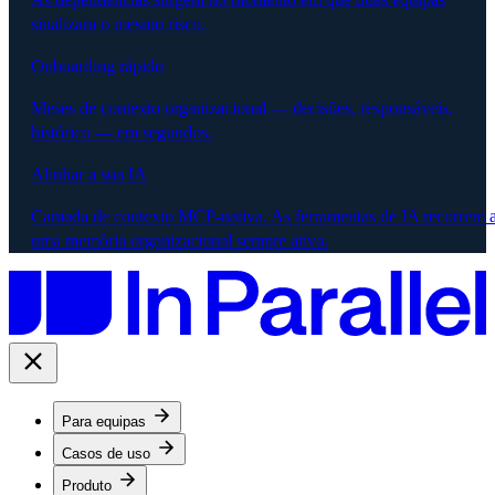
sinalizam o mesmo risco.
Onboarding rápido
Meses de contexto organizacional — decisões, responsáveis,
histórico — em segundos.
Alinhar a sua IA
Camada de contexto MCP-nativa. As ferramentas de IA recorrem 
uma memória organizacional sempre ativa.
Para equipas
Casos de uso
Produto