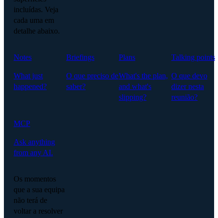
incluídas. Veja
cada uma em
detalhe abaixo.
Notes
Briefings
Plans
Talking points
What just
O que preciso de
What's the plan,
O que devo
happened?
saber?
and what's
dizer nesta
slipping?
reunião?
MCP
Ask anything
from any AI.
Os momentos
que a sua equipa
não terá de
voltar a resolver