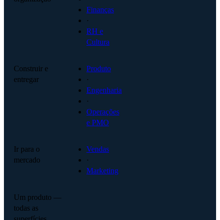
Finanças
·
RH e
Cultura
Construir e
Produto
entregar
·
Engenharia
·
Operações
e PMO
Ir para o
Vendas
mercado
·
Marketing
Um produto —
todas as
superfícies