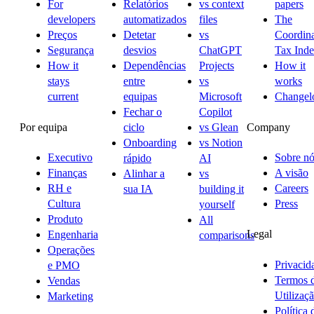
For
Relatórios
vs context
papers
developers
automatizados
files
The
Preços
Detetar
vs
Coordina
Segurança
desvios
ChatGPT
Tax Ind
How it
Dependências
Projects
How it
stays
entre
vs
works
current
equipas
Microsoft
Changel
Fechar o
Copilot
Por equipa
Company
ciclo
vs Glean
Onboarding
vs Notion
Executivo
Sobre nó
rápido
AI
Finanças
A visão
Alinhar a
vs
RH e
Careers
sua IA
building it
Cultura
Press
yourself
Produto
All
Legal
Engenharia
comparisons
Operações
Privacid
e PMO
Termos 
Vendas
Utilizaç
Marketing
Política 