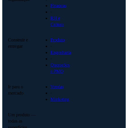
Finanças
·
RH e
Cultura
Construir e
Produto
entregar
·
Engenharia
·
Operações
e PMO
Ir para o
Vendas
mercado
·
Marketing
Um produto —
todas as
superfícies