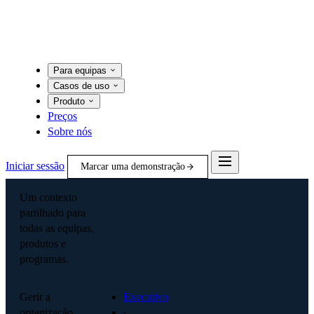
Para equipas
Casos de uso
Produto
Preços
Sobre nós
Iniciar sessão
Marcar uma demonstração
Um contexto
partilhado para
todas as equipas,
produtos e
programas.
Gerir a
Executivo
organização
·