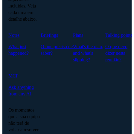
incluídas. Veja
cada uma em
detalhe abaixo.
Notes
Briefings
Plans
Talking points
What just
O que preciso de
What's the plan,
O que devo
happened?
saber?
and what's
dizer nesta
slipping?
reunião?
MCP
Ask anything
from any AI.
Os momentos
que a sua equipa
não terá de
voltar a resolver