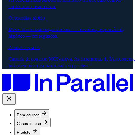
sinalizam o mesmo risco.
Onboarding rápido
Meses de contexto organizacional — decisões, responsáveis,
histórico — em segundos.
Alinhar a sua IA
Camada de contexto MCP-nativa. As ferramentas de IA recorrem 
uma memória organizacional sempre ativa.
Para equipas
Casos de uso
Produto