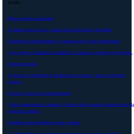
à mão.
Plano sempre atualizado
O plano reescreve-se a partir do que foi dito e decidido.
Relatórios automatizados e comunicações com stakeholders
Um prompt. Adaptado à audiência. Ligado às reuniões de origem.
Detetar desvios
O desvio é sinalizado à medida que acontece, não no próximo
steerco.
Fechar o ciclo nos compromissos
Cada compromisso captado. Os que estão parados surgem antes d
próxima reunião.
Identificar dependências entre equipas
As dependências surgem no momento em que duas equipas