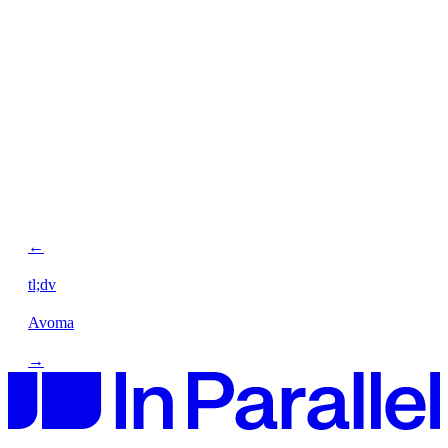
←
tl;dv
Avoma
→