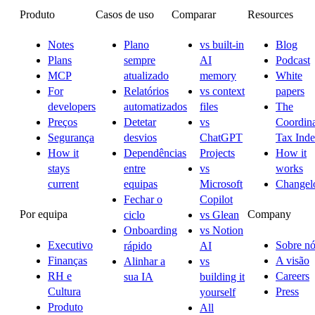
Produto
Casos de uso
Comparar
Resources
Notes
Plano
vs built-in
Blog
Plans
sempre
AI
Podcast
MCP
atualizado
memory
White
For
Relatórios
vs context
papers
developers
automatizados
files
The
Preços
Detetar
vs
Coordina
Segurança
desvios
ChatGPT
Tax Ind
How it
Dependências
Projects
How it
stays
entre
vs
works
current
equipas
Microsoft
Changel
Fechar o
Copilot
Por equipa
Company
ciclo
vs Glean
Onboarding
vs Notion
Executivo
Sobre nó
rápido
AI
Finanças
A visão
Alinhar a
vs
RH e
Careers
sua IA
building it
Cultura
Press
yourself
Produto
All