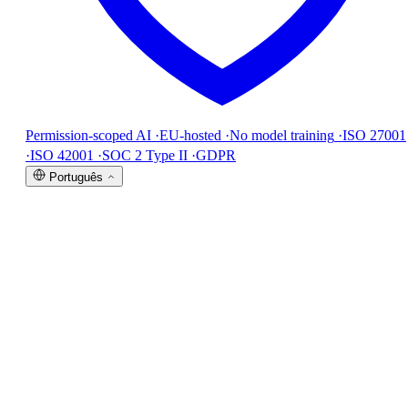
Permission-scoped AI
·
EU-hosted
·
No model training
·
ISO 27001
·
ISO 42001
·
SOC 2 Type II
·
GDPR
Português