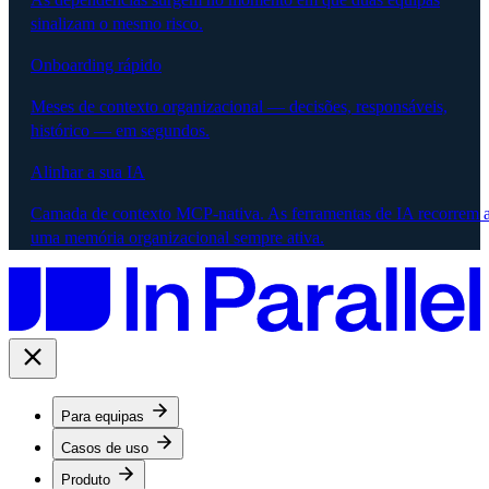
sinalizam o mesmo risco.
Onboarding rápido
Meses de contexto organizacional — decisões, responsáveis,
histórico — em segundos.
Alinhar a sua IA
Camada de contexto MCP-nativa. As ferramentas de IA recorrem 
uma memória organizacional sempre ativa.
Para equipas
Casos de uso
Produto