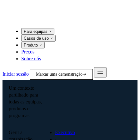
Para equipas
Casos de uso
Produto
Preços
Sobre nós
Iniciar sessão
Marcar uma demonstração
Um contexto
partilhado para
todas as equipas,
produtos e
programas.
Gerir a
Executivo
organização
·