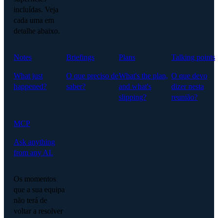
incluídas. Veja
cada uma em
detalhe abaixo.
Notes
Briefings
Plans
Talking points
What just
O que preciso de
What's the plan,
O que devo
happened?
saber?
and what's
dizer nesta
slipping?
reunião?
MCP
Ask anything
from any AI.
Os momentos
que a sua equipa
não terá de
voltar a resolver