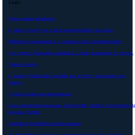
à mão.
Plano sempre atualizado
O plano reescreve-se a partir do que foi dito e decidido.
Relatórios automatizados e comunicações com stakeholders
Um prompt. Adaptado à audiência. Ligado às reuniões de origem.
Detetar desvios
O desvio é sinalizado à medida que acontece, não no próximo
steerco.
Fechar o ciclo nos compromissos
Cada compromisso captado. Os que estão parados surgem antes d
próxima reunião.
Identificar dependências entre equipas
As dependências surgem no momento em que duas equipas