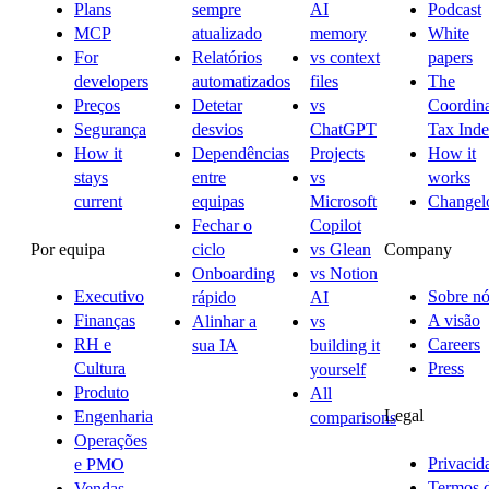
Plans
sempre
AI
Podcast
MCP
atualizado
memory
White
For
Relatórios
vs context
papers
developers
automatizados
files
The
Preços
Detetar
vs
Coordina
Segurança
desvios
ChatGPT
Tax Ind
How it
Dependências
Projects
How it
stays
entre
vs
works
current
equipas
Microsoft
Changel
Fechar o
Copilot
Por equipa
Company
ciclo
vs Glean
Onboarding
vs Notion
Executivo
Sobre nó
rápido
AI
Finanças
A visão
Alinhar a
vs
RH e
Careers
sua IA
building it
Cultura
Press
yourself
Produto
All
Legal
Engenharia
comparisons
Operações
Privacid
e PMO
Termos 
Vendas