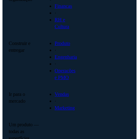
Finanças
·
RH e
Cultura
Construir e
Produto
entregar
·
Engenharia
·
Operações
e PMO
Ir para o
Vendas
mercado
·
Marketing
Um produto —
todas as
superfícies