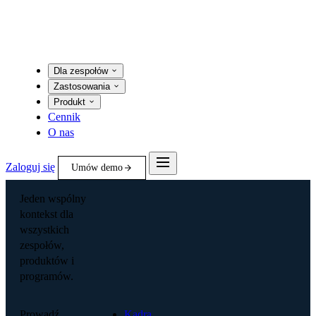
Dla zespołów
Zastosowania
Produkt
Cennik
O nas
Zaloguj się
Umów demo
Jeden wspólny
kontekst dla
wszystkich
zespołów,
produktów i
programów.
Prowadź
Kadra