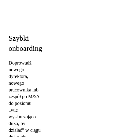
Inżynieria ·
Sprzedaż · HR i
kultura
Szybki
onboarding
Doprowadź
nowego
dyrektora,
nowego
pracownika lub
zespół po M&A
do poziomu
„wie
wystarczająco
dużo, by
działać” w ciągu
dni, a nie