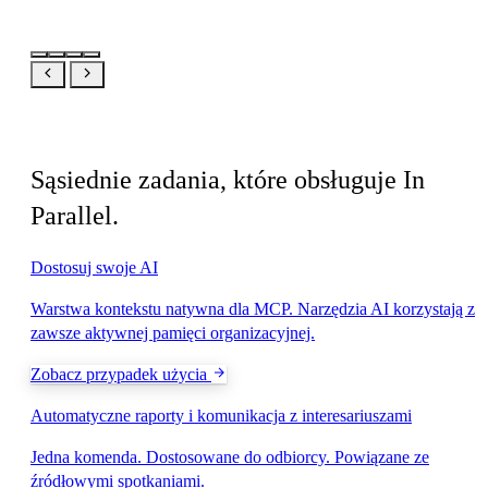
Powiązane
Sąsiednie zadania, które obsługuje In
Parallel.
Dostosuj swoje AI
Warstwa kontekstu natywna dla MCP. Narzędzia AI korzystają z
zawsze aktywnej pamięci organizacyjnej.
Zobacz przypadek użycia
Automatyczne raporty i komunikacja z interesariuszami
Jedna komenda. Dostosowane do odbiorcy. Powiązane ze
źródłowymi spotkaniami.