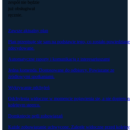
zespół nie będzie
już obsługiwał
ręcznie.
Zawsze aktualny plan
Plan przepisuje się sam na podstawie tego, co zostało powiedziane
zdecydowane.
Automatyczne raporty i komunikacja z interesariuszami
Jedna komenda. Dostosowane do odbiorcy. Powiązane ze
źródłowymi spotkaniami.
Wykrywanie odchyleń
Odchylenia widoczne w momencie pojawienia się, a nie dopiero n
kolejnym steerco.
Domknięcie pętli zobowiązań
Każde zobowiązanie uchwycone. Zaległe widoczne przed kolejn