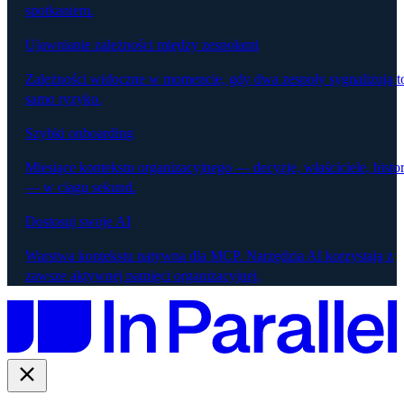
spotkaniem.
Ujawnianie zależności między zespołami
Zależności widoczne w momencie, gdy dwa zespoły sygnalizują t
samo ryzyko.
Szybki onboarding
Miesiące kontekstu organizacyjnego — decyzje, właściciele, histor
— w ciągu sekund.
Dostosuj swoje AI
Warstwa kontekstu natywna dla MCP. Narzędzia AI korzystają z
zawsze aktywnej pamięci organizacyjnej.