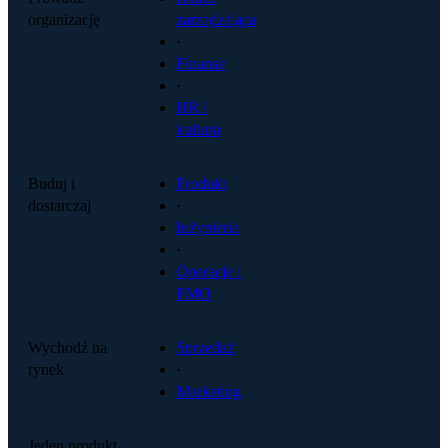
organizację
zarządzająca
·
Finanse
·
HR i
kultura
Buduj i
Produkt
dostarczaj
·
Inżynieria
·
Operacje i
PMO
Wychodź na
Sprzedaż
rynek
·
Marketing
Jeden produkt