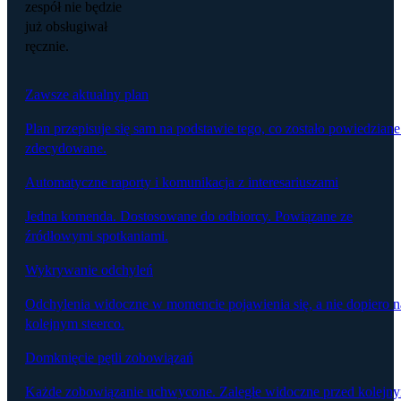
zespół nie będzie
już obsługiwał
ręcznie.
Zawsze aktualny plan
Plan przepisuje się sam na podstawie tego, co zostało powiedziane
zdecydowane.
Automatyczne raporty i komunikacja z interesariuszami
Jedna komenda. Dostosowane do odbiorcy. Powiązane ze
źródłowymi spotkaniami.
Wykrywanie odchyleń
Odchylenia widoczne w momencie pojawienia się, a nie dopiero n
kolejnym steerco.
Domknięcie pętli zobowiązań
Każde zobowiązanie uchwycone. Zaległe widoczne przed kolejn