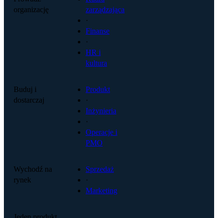
organizację
zarządzająca
·
Finanse
·
HR i
kultura
Buduj i
Produkt
dostarczaj
·
Inżynieria
·
Operacje i
PMO
Wychodź na
Sprzedaż
rynek
·
Marketing
Jeden produkt