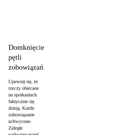
Inżynieria · HR i
kultura ·
Operacje i PMO
· Marketing
Domknięcie
pętli
zobowiązań
Upewnij się, że
rzeczy obiecane
na spotkaniach
faktycznie się
dzieją. Każde
zobowiązanie
uchwycone.
Zaległe
widoczne przed