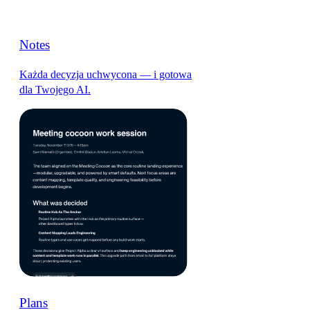
Notes
Każda decyzja uchwycona — i gotowa
dla Twojego AI.
Plans