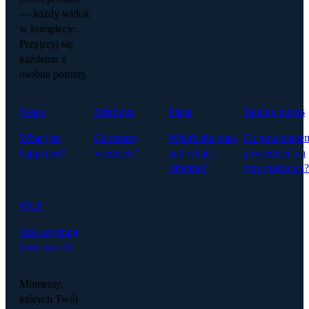
— każdy widok
w komplecie.
Przyjrzyj się
każdemu z
osobna poniżej.
Notes
Briefings
Plans
Talking points
What just
Co muszę
What's the plan,
Co powiniene
happened?
wiedzieć?
and what's
powiedzieć na
slipping?
tym spotkaniu?
MCP
Ask anything
from any AI.
Momenty,
których Twój