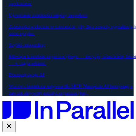
spotkaniem.
Ujawnianie zależności między zespołami
Zależności widoczne w momencie, gdy dwa zespoły sygnalizują t
samo ryzyko.
Szybki onboarding
Miesiące kontekstu organizacyjnego — decyzje, właściciele, histor
— w ciągu sekund.
Dostosuj swoje AI
Warstwa kontekstu natywna dla MCP. Narzędzia AI korzystają z
zawsze aktywnej pamięci organizacyjnej.