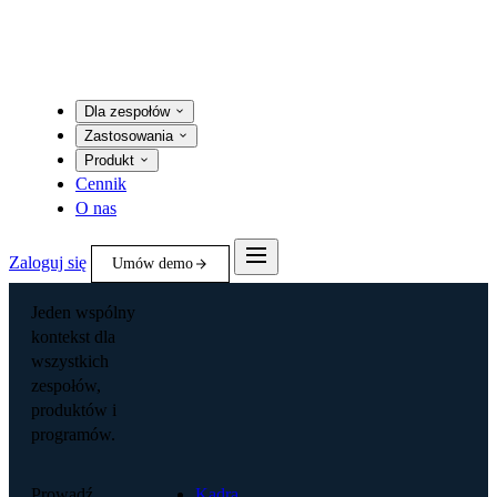
Dla zespołów
Zastosowania
Produkt
Cennik
O nas
Zaloguj się
Umów demo
Jeden wspólny
kontekst dla
wszystkich
zespołów,
produktów i
programów.
Prowadź
Kadra