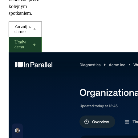
kolejnym
spotkaniem.
Zacznij za
darmo
Umów
demo