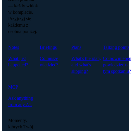
— każdy widok
w komplecie.
Przyjrzyj się
każdemu z
osobna poniżej.
Notes
Briefings
Plans
Talking points
What just
Co muszę
What's the plan,
Co powiniene
happened?
wiedzieć?
and what's
powiedzieć na
slipping?
tym spotkaniu?
MCP
Ask anything
from any AI.
Momenty,
których Twój