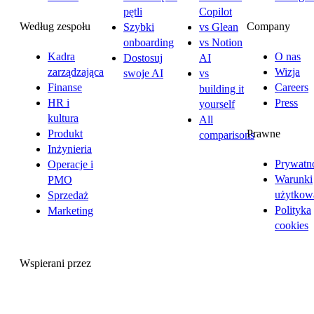
pętli
Copilot
Według zespołu
Company
Szybki
vs Glean
onboarding
vs Notion
Kadra
O nas
Dostosuj
AI
zarządzająca
Wizja
swoje AI
vs
Finanse
Careers
building it
HR i
Press
yourself
kultura
All
Prawne
Produkt
comparisons
Inżynieria
Prywatn
Operacje i
Warunki
PMO
użytkow
Sprzedaż
Polityka
Marketing
cookies
Wspierani przez