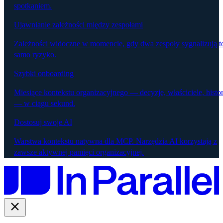
spotkaniem.
Ujawnianie zależności między zespołami
Zależności widoczne w momencie, gdy dwa zespoły sygnalizują t
samo ryzyko.
Szybki onboarding
Miesiące kontekstu organizacyjnego — decyzje, właściciele, histor
— w ciągu sekund.
Dostosuj swoje AI
Warstwa kontekstu natywna dla MCP. Narzędzia AI korzystają z
zawsze aktywnej pamięci organizacyjnej.