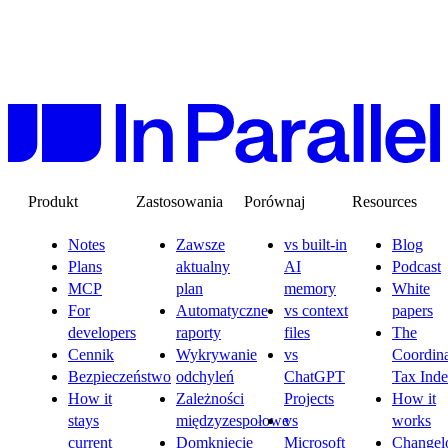
Produkt
Zastosowania
Porównaj
Resources
Notes
Zawsze
vs built-in
Blog
Plans
aktualny
AI
Podcast
MCP
plan
memory
White
For
Automatyczne
vs context
papers
developers
raporty
files
The
Cennik
Wykrywanie
vs
Coordina
Bezpieczeństwo
odchyleń
ChatGPT
Tax Ind
How it
Zależności
Projects
How it
stays
międzyzespołowe
vs
works
current
Domknięcie
Microsoft
Changel