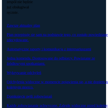
zespół nie będzie
już obsługiwał
ręcznie.
Zawsze aktualny plan
Plan przepisuje się sam na podstawie tego, co zostało powiedziane
zdecydowane.
Automatyczne raporty i komunikacja z interesariuszami
Jedna komenda. Dostosowane do odbiorcy. Powiązane ze
źródłowymi spotkaniami.
Wykrywanie odchyleń
Odchylenia widoczne w momencie pojawienia się, a nie dopiero n
kolejnym steerco.
Domknięcie pętli zobowiązań
Każde zobowiązanie uchwycone. Zaległe widoczne przed kolejn