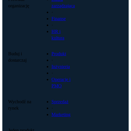
organizację
zarządzająca
·
Finanse
·
HR i
kultura
Buduj i
Produkt
dostarczaj
·
Inżynieria
·
Operacje i
PMO
Wychodź na
Sprzedaż
rynek
·
Marketing
Jeden produkt