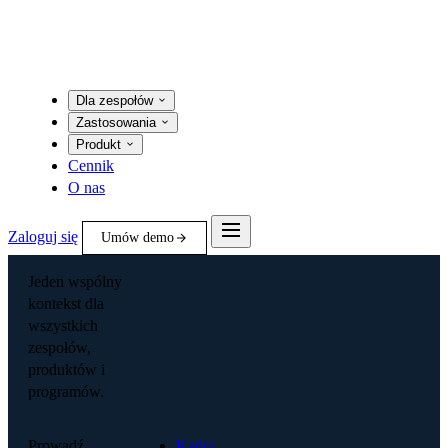
Dla zespołów
Zastosowania
Produkt
Cennik
O nas
Zaloguj się
Umów demo
Jeden wspólny
kontekst dla
wszystkich
zespołów,
produktów i
programów.
Prowadź
Kadra