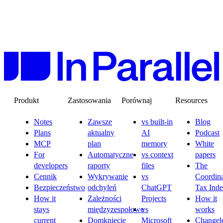
Produkt
Zastosowania
Porównaj
Resources
Notes
Zawsze
vs built-in
Blog
Plans
aktualny
AI
Podcast
MCP
plan
memory
White
For
Automatyczne
vs context
papers
developers
raporty
files
The
Cennik
Wykrywanie
vs
Coordina
Bezpieczeństwo
odchyleń
ChatGPT
Tax Ind
How it
Zależności
Projects
How it
stays
międzyzespołowe
vs
works
current
Domknięcie
Microsoft
Changel