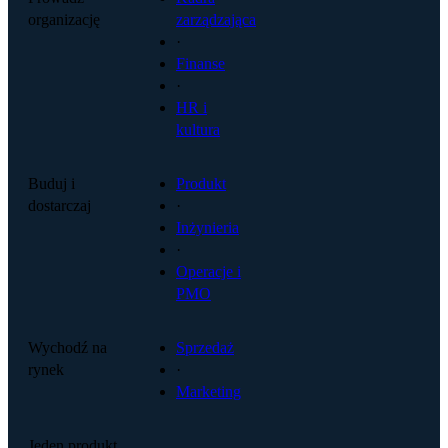
organizację
zarządzająca
·
Finanse
·
HR i
kultura
Buduj i
Produkt
dostarczaj
·
Inżynieria
·
Operacje i
PMO
Wychodź na
Sprzedaż
rynek
·
Marketing
Jeden produkt