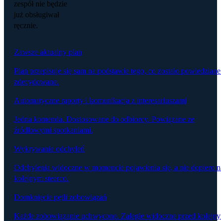
zespół nie będzie
już obsługiwał
ręcznie.
Zawsze aktualny plan
Plan przepisuje się sam na podstawie tego, co zostało powiedziane
zdecydowane.
Automatyczne raporty i komunikacja z interesariuszami
Jedna komenda. Dostosowane do odbiorcy. Powiązane ze
źródłowymi spotkaniami.
Wykrywanie odchyleń
Odchylenia widoczne w momencie pojawienia się, a nie dopiero n
kolejnym steerco.
Domknięcie pętli zobowiązań
Każde zobowiązanie uchwycone. Zaległe widoczne przed kolejn