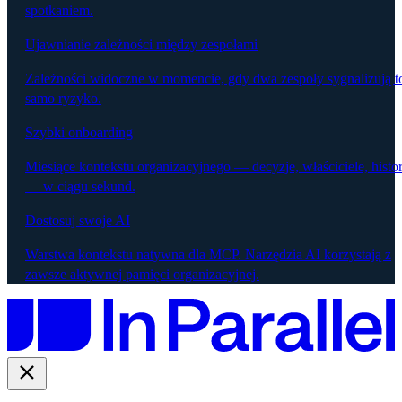
spotkaniem.
Ujawnianie zależności między zespołami
Zależności widoczne w momencie, gdy dwa zespoły sygnalizują t
samo ryzyko.
Szybki onboarding
Miesiące kontekstu organizacyjnego — decyzje, właściciele, histor
— w ciągu sekund.
Dostosuj swoje AI
Warstwa kontekstu natywna dla MCP. Narzędzia AI korzystają z
zawsze aktywnej pamięci organizacyjnej.