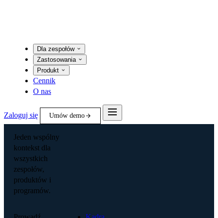
Dla zespołów
Zastosowania
Produkt
Cennik
O nas
Zaloguj się
Umów demo
Jeden wspólny
kontekst dla
wszystkich
zespołów,
produktów i
programów.
Prowadź
Kadra