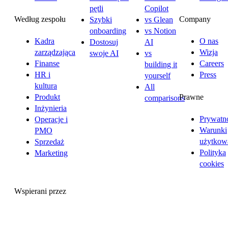
pętli
Copilot
Według zespołu
Company
Szybki
vs Glean
onboarding
vs Notion
Kadra
O nas
Dostosuj
AI
zarządzająca
Wizja
swoje AI
vs
Finanse
Careers
building it
HR i
Press
yourself
kultura
All
Prawne
Produkt
comparisons
Inżynieria
Prywatn
Operacje i
Warunki
PMO
użytkow
Sprzedaż
Polityka
Marketing
cookies
Wspierani przez