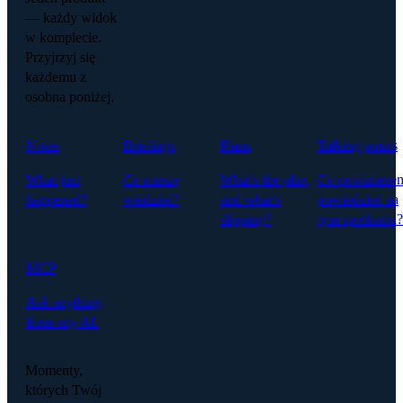
— każdy widok
w komplecie.
Przyjrzyj się
każdemu z
osobna poniżej.
Notes
Briefings
Plans
Talking points
What just
Co muszę
What's the plan,
Co powiniene
happened?
wiedzieć?
and what's
powiedzieć na
slipping?
tym spotkaniu?
MCP
Ask anything
from any AI.
Momenty,
których Twój