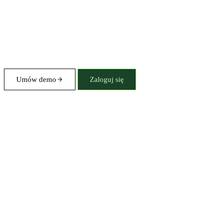
Umów demo
Zaloguj się
Pełny