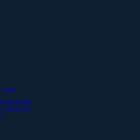
s
MCP
em
Ask anything
a
from any AI.
u?