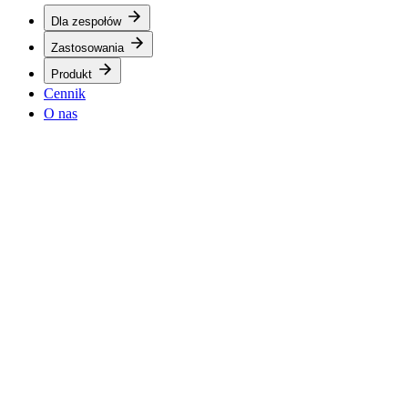
Dla zespołów
Zastosowania
Produkt
Cennik
O nas