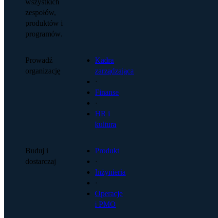
wszystkich
zespołów,
produktów i
programów.
Prowadź
Kadra
organizację
zarządzająca
·
Finanse
·
HR i
kultura
Buduj i
Produkt
dostarczaj
·
Inżynieria
·
Operacje
i PMO