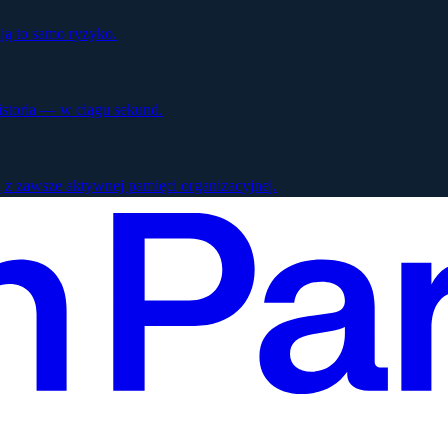
ją to samo ryzyko.
istoria — w ciągu sekund.
 z zawsze aktywnej pamięci organizacyjnej.