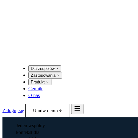
Dla zespołów
Zastosowania
Produkt
Cennik
O nas
Zaloguj się
Umów demo
Jeden wspólny
kontekst dla