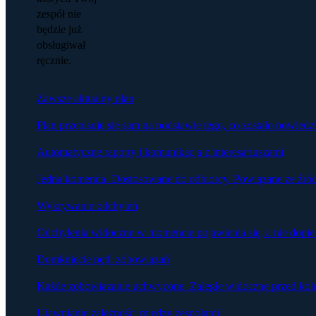
zespół nie
będzie już
obsługiwał
ręcznie.
Zawsze aktualny plan
Plan przepisuje się sam na podstawie tego, co zostało powied
Automatyczne raporty i komunikacja z interesariuszami
Jedna komenda. Dostosowane do odbiorcy. Powiązane ze źró
Wykrywanie odchyleń
Odchylenia widoczne w momencie pojawienia się, a nie dopier
Domknięcie pętli zobowiązań
Każde zobowiązanie uchwycone. Zaległe widoczne przed kol
Ujawnianie zależności między zespołami