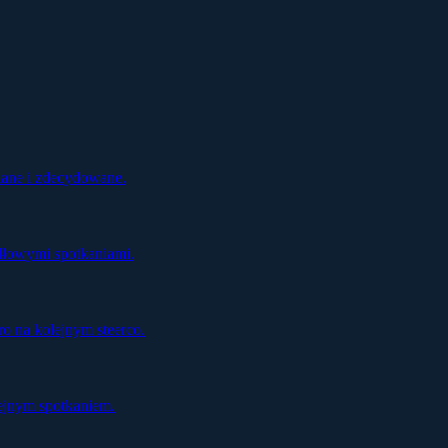
ziane i zdecydowane.
dłowymi spotkaniami.
o na kolejnym steerco.
ejnym spotkaniem.