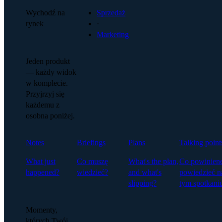
Wychodź na
Sprzedaż
rynek
·
Marketing
Jeden produkt
— każdy widok
w komplecie.
Przyjrzyj się
każdemu z
osobna poniżej.
Notes
Briefings
Plans
Talking point
What just
Co muszę
What's the plan,
Co powinien
happened?
wiedzieć?
and what's
powiedzieć n
slipping?
tym spotkani
Momenty,
których Twój