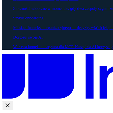
Zależności widoczne w momencie, gdy dwa zespoły sygnalizu
Szybki onboarding
Miesiące kontekstu organizacyjnego — decyzje, właściciele, h
Dostosuj swoje AI
Warstwa kontekstu natywna dla MCP. Narzędzia AI korzystają