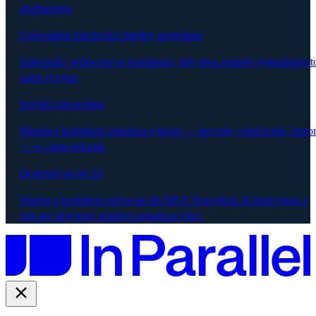
spotkaniem.
Ujawnianie zależności między zespołami
Zależności widoczne w momencie, gdy dwa zespoły sygnalizują t
samo ryzyko.
Szybki onboarding
Miesiące kontekstu organizacyjnego — decyzje, właściciele, histor
— w ciągu sekund.
Dostosuj swoje AI
Warstwa kontekstu natywna dla MCP. Narzędzia AI korzystają z
zawsze aktywnej pamięci organizacyjnej.