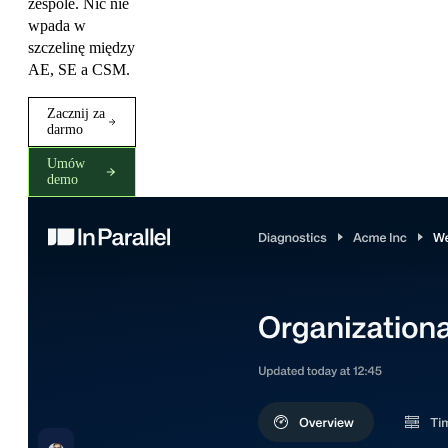
zespole. Nic nie
wpada w
szczelinę między
AE, SE a CSM.
Zacznij za
darmo
Umów
demo