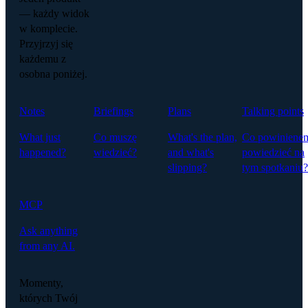
— każdy widok
w komplecie.
Przyjrzyj się
każdemu z
osobna poniżej.
Notes
Briefings
Plans
Talking points
What just
Co muszę
What's the plan,
Co powiniene
happened?
wiedzieć?
and what's
powiedzieć na
slipping?
tym spotkaniu?
MCP
Ask anything
from any AI.
Momenty,
których Twój