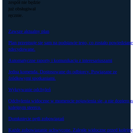
zespół nie będzie
już obsługiwał
ręcznie.
Zawsze aktualny plan
Plan przepisuje się sam na podstawie tego, co zostało powiedziane
zdecydowane.
Automatyczne raporty i komunikacja z interesariuszami
Jedna komenda. Dostosowane do odbiorcy. Powiązane ze
źródłowymi spotkaniami.
Wykrywanie odchyleń
Odchylenia widoczne w momencie pojawienia się, a nie dopiero n
kolejnym steerco.
Domknięcie pętli zobowiązań
Każde zobowiązanie uchwycone. Zaległe widoczne przed kolejn