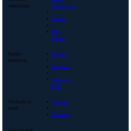
organizację
zarządzająca
·
Finanse
·
HR i
kultura
Buduj i
Produkt
dostarczaj
·
Inżynieria
·
Operacje i
PMO
Wychodź na
Sprzedaż
rynek
·
Marketing
Jeden produkt