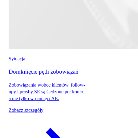
Sytuacja
Domknięcie pętli zobowiązań
Zobowiązania wobec klientów, follow-
upy i prośby SE są śledzone per konto,
a nie tylko w pamięci AE.
Zobacz szczegóły