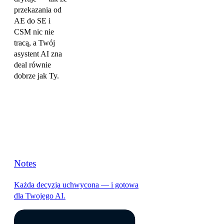
przekazania od
AE do SE i
CSM nic nie
tracą, a Twój
asystent AI zna
deal równie
dobrze jak Ty.
Notes
Każda decyzja uchwycona — i gotowa
dla Twojego AI.