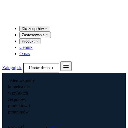
Dla zespołów
Zastosowania
Produkt
Cennik
O nas
Zaloguj się
Umów demo
Jeden wspólny
kontekst dla
wszystkich
zespołów,
produktów i
programów.
Prowadź
Kadra