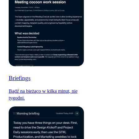
Briefings
Bądź na bieżąco w kilka minut, nie
tygodni.