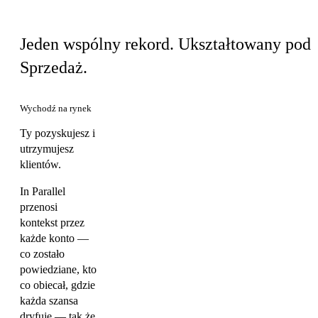
Ten sam produkt, Twój widok
Jeden wspólny rekord. Ukształtowany pod
Sprzedaż.
Wychodź na rynek
Ty pozyskujesz i
utrzymujesz
klientów.
In Parallel
przenosi
kontekst przez
każde konto —
co zostało
powiedziane, kto
co obiecał, gdzie
każda szansa
dryfuje — tak że