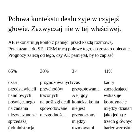
Koszt koordynacji sprzedaży
Połowa kontekstu dealu żyje w czyjejś
głowie.
Zazwyczaj nie w tej właściwej.
AE rekonstruują konto z pamięci przed każdą rozmową.
Przekazania do SE i CSM tracą połowę tego, co zostało obiecane.
Prognozy zależą od tego, czy AE pamiętał, by to zapisać.
65%
30%
3×
41%
czasu
prognozowanych
czas
kadry
przedstawicieli
przychodów
przygotowania
zarządzającej
handlowych
traconych
AE, gdy
wskazuje
poświęcanego
na poślizgi deali
kontekst konta
koordynację
na zadania
spowodowane
nie jest
między działa
niezwiązane ze
niezgodnością
przenoszony
jako jedną z
sprzedażą
między
trzech główny
(administracja,
rozmowami
barier wzrostu