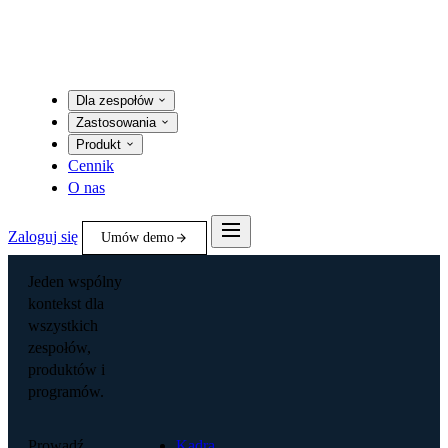
Dla zespołów
Zastosowania
Produkt
Cennik
O nas
Zaloguj się
Umów demo
Jeden wspólny
kontekst dla
wszystkich
zespołów,
produktów i
programów.
Prowadź
Kadra