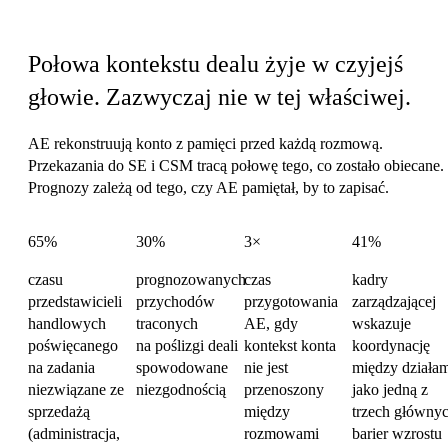
Koszt koordynacji sprzedaży
Połowa kontekstu dealu żyje w czyjejś
głowie.
Zazwyczaj nie w tej właściwej.
AE rekonstruują konto z pamięci przed każdą rozmową.
Przekazania do SE i CSM tracą połowę tego, co zostało obiecane.
Prognozy zależą od tego, czy AE pamiętał, by to zapisać.
65%
30%
3×
41%
czasu
prognozowanych
czas
kadry
przedstawicieli
przychodów
przygotowania
zarządzającej
handlowych
traconych
AE, gdy
wskazuje
poświęcanego
na poślizgi deali
kontekst konta
koordynację
na zadania
spowodowane
nie jest
między działa
niezwiązane ze
niezgodnością
przenoszony
jako jedną z
sprzedażą
między
trzech główny
(administracja,
rozmowami
barier wzrostu