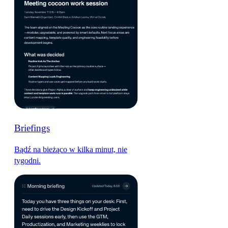
Briefings
Bądź na bieżąco w kilka minut, nie
tygodni.