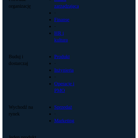
organizację
zarządzająca
·
Finanse
·
HR i
kultura
Buduj i
Produkt
dostarczaj
·
Inżynieria
·
Operacje i
PMO
Wychodź na
Sprzedaż
rynek
·
Marketing
Jeden produkt