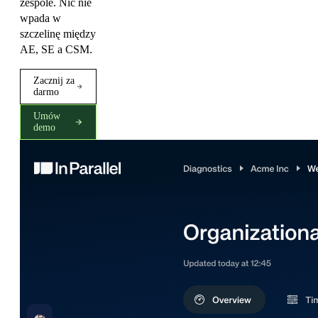
zespole. Nic nie
wpada w
szczelinę między
AE, SE a CSM.
Zacznij za
darmo
Umów
demo