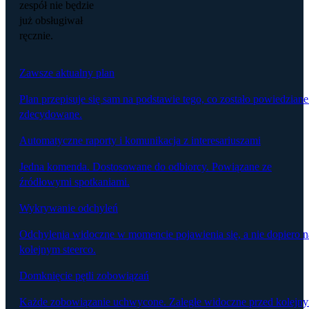
zespół nie będzie
już obsługiwał
ręcznie.
Zawsze aktualny plan
Plan przepisuje się sam na podstawie tego, co zostało powiedziane
zdecydowane.
Automatyczne raporty i komunikacja z interesariuszami
Jedna komenda. Dostosowane do odbiorcy. Powiązane ze
źródłowymi spotkaniami.
Wykrywanie odchyleń
Odchylenia widoczne w momencie pojawienia się, a nie dopiero n
kolejnym steerco.
Domknięcie pętli zobowiązań
Każde zobowiązanie uchwycone. Zaległe widoczne przed kolejn