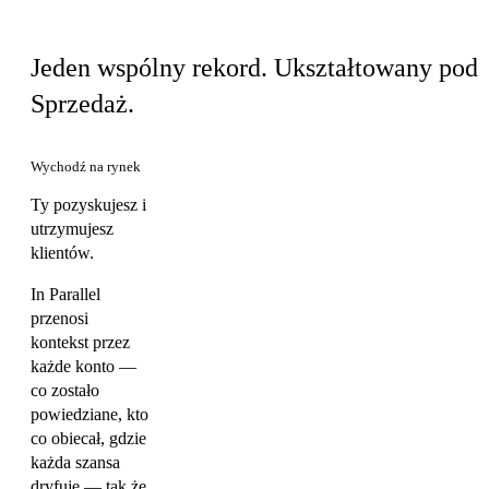
Ten sam produkt, Twój widok
Jeden wspólny rekord. Ukształtowany pod
Sprzedaż.
Wychodź na rynek
Ty pozyskujesz i
utrzymujesz
klientów.
In Parallel
przenosi
kontekst przez
każde konto —
co zostało
powiedziane, kto
co obiecał, gdzie
każda szansa
dryfuje — tak że