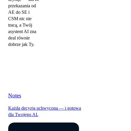
przekazania od
AE do SE i
CSM nic nie
tracą, a Twój
asystent AI zna
deal równie
dobrze jak Ty.
Notes
Każda decyzja uchwycona — i gotowa
dla Twojego AI.