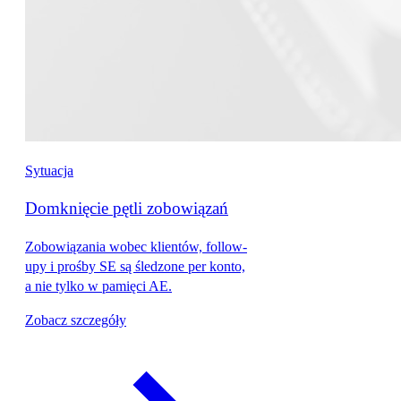
Sytuacja
Domknięcie pętli zobowiązań
Zobowiązania wobec klientów, follow-
upy i prośby SE są śledzone per konto,
a nie tylko w pamięci AE.
Zobacz szczegóły