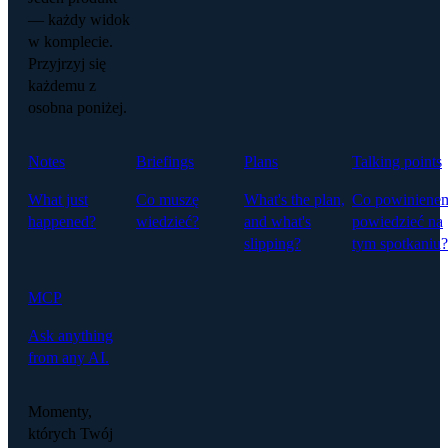
— każdy widok
w komplecie.
Przyjrzyj się
każdemu z
osobna poniżej.
Notes
Briefings
Plans
Talking points
What just
Co muszę
What's the plan,
Co powiniene
happened?
wiedzieć?
and what's
powiedzieć na
slipping?
tym spotkaniu?
MCP
Ask anything
from any AI.
Momenty,
których Twój