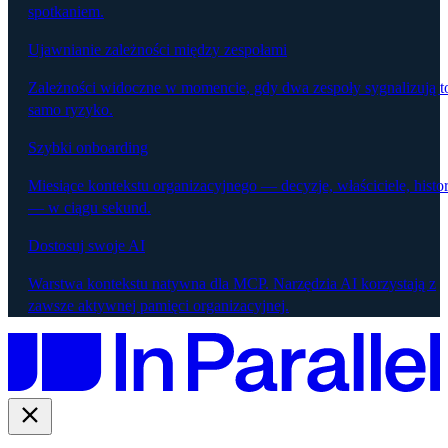
spotkaniem.
Ujawnianie zależności między zespołami
Zależności widoczne w momencie, gdy dwa zespoły sygnalizują t
samo ryzyko.
Szybki onboarding
Miesiące kontekstu organizacyjnego — decyzje, właściciele, histor
— w ciągu sekund.
Dostosuj swoje AI
Warstwa kontekstu natywna dla MCP. Narzędzia AI korzystają z
zawsze aktywnej pamięci organizacyjnej.