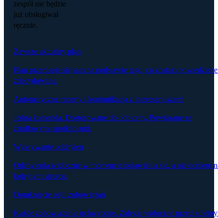
zespół nie będzie
już obsługiwał
ręcznie.
Zawsze aktualny plan
Plan przepisuje się sam na podstawie tego, co zostało powiedziane
zdecydowane.
Automatyczne raporty i komunikacja z interesariuszami
Jedna komenda. Dostosowane do odbiorcy. Powiązane ze
źródłowymi spotkaniami.
Wykrywanie odchyleń
Odchylenia widoczne w momencie pojawienia się, a nie dopiero n
kolejnym steerco.
Domknięcie pętli zobowiązań
Każde zobowiązanie uchwycone. Zaległe widoczne przed kolejn