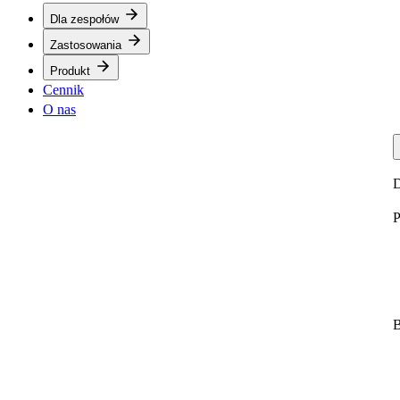
Dla zespołów
Zastosowania
Produkt
Cennik
O nas
D
P
B