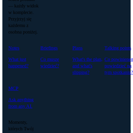
— każdy widok
w komplecie.
Przyjrzyj się
każdemu z
osobna poniżej.
Notes
Briefings
Plans
Talking points
What just
Co muszę
What's the plan,
Co powiniene
happened?
wiedzieć?
and what's
powiedzieć na
slipping?
tym spotkaniu?
MCP
Ask anything
from any AI.
Momenty,
których Twój