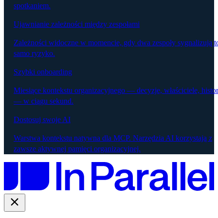
spotkaniem.
Ujawnianie zależności między zespołami
Zależności widoczne w momencie, gdy dwa zespoły sygnalizują t
samo ryzyko.
Szybki onboarding
Miesiące kontekstu organizacyjnego — decyzje, właściciele, histor
— w ciągu sekund.
Dostosuj swoje AI
Warstwa kontekstu natywna dla MCP. Narzędzia AI korzystają z
zawsze aktywnej pamięci organizacyjnej.