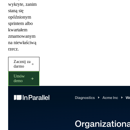
wykryte, zanim
staną się
opóźnionym
sprintem albo
kwartałem
zmarnowanym
na niewłaściwą
rzecz.
Zacznij za
darmo
Umów
demo