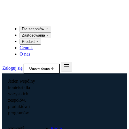
Dla zespołów
Zastosowania
Produkt
Cennik
O nas
Zaloguj się
Umów demo
Jeden wspólny
kontekst dla
wszystkich
zespołów,
produktów i
programów.
Prowadź
Kadra