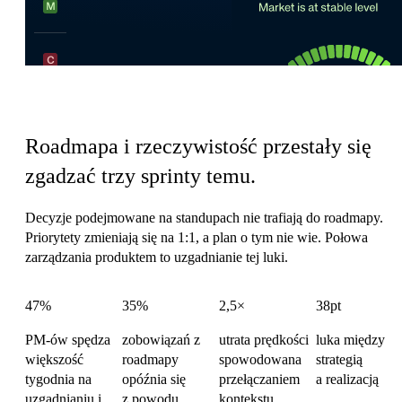
Koszt koordynacji produktu
Roadmapa i rzeczywistość przestały się
zgadzać trzy sprinty temu.
Decyzje podejmowane na standupach nie trafiają do roadmapy.
Priorytety zmieniają się na 1:1, a plan o tym nie wie. Połowa
zarządzania produktem to uzgadnianie tej luki.
47%
35%
2,5×
38pt
PM-ów spędza
zobowiązań z
utrata prędkości
luka między
większość
roadmapy
spowodowana
strategią
tygodnia na
opóźnia się
przełączaniem
a realizacją
uzgadnianiu i
z powodu
kontekstu