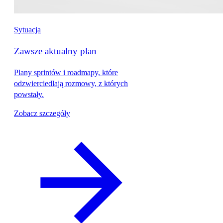
Sytuacja
Zawsze aktualny plan
Plany sprintów i roadmapy, które
odzwierciedlają rozmowy, z których
powstały.
Zobacz szczegóły