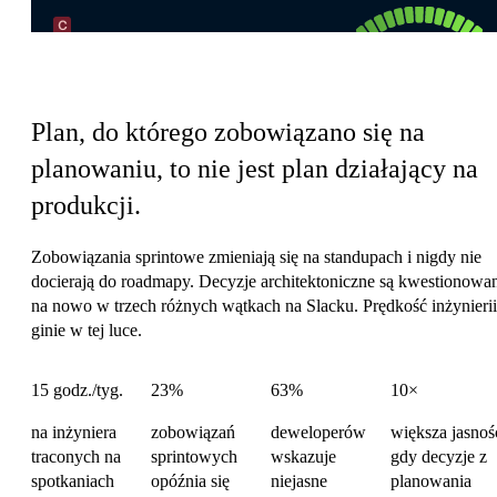
Koszt koordynacji inżynierii
Plan, do którego zobowiązano się na
planowaniu, to nie jest plan działający na
produkcji.
Zobowiązania sprintowe zmieniają się na standupach i nigdy nie
docierają do roadmapy. Decyzje architektoniczne są kwestionowa
na nowo w trzech różnych wątkach na Slacku. Prędkość inżynierii
ginie w tej luce.
15 godz./tyg.
23%
63%
10×
na inżyniera
zobowiązań
deweloperów
większa jasnoś
traconych na
sprintowych
wskazuje
gdy decyzje z
spotkaniach
opóźnia się
niejasne
planowania