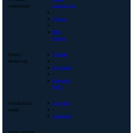
organizację
zarządzająca
·
Finanse
·
HR i
kultura
Buduj i
Produkt
dostarczaj
·
Inżynieria
·
Operacje i
PMO
Wychodź na
Sprzedaż
rynek
·
Marketing
Jeden produkt