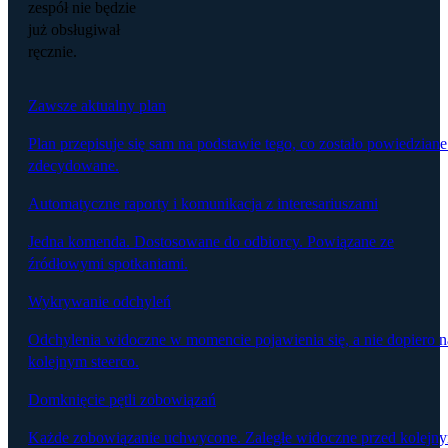
zespół nie będzie
już obsługiwał
ręcznie.
Zawsze aktualny plan
Plan przepisuje się sam na podstawie tego, co zostało powiedziane
zdecydowane.
Automatyczne raporty i komunikacja z interesariuszami
Jedna komenda. Dostosowane do odbiorcy. Powiązane ze
źródłowymi spotkaniami.
Wykrywanie odchyleń
Odchylenia widoczne w momencie pojawienia się, a nie dopiero n
kolejnym steerco.
Domknięcie pętli zobowiązań
Każde zobowiązanie uchwycone. Zaległe widoczne przed kolejn