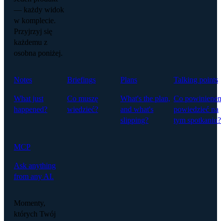
— każdy widok
w komplecie.
Przyjrzyj się
każdemu z
osobna poniżej.
Notes
Briefings
Plans
Talking points
What just
Co muszę
What's the plan,
Co powiniene
happened?
wiedzieć?
and what's
powiedzieć na
slipping?
tym spotkaniu?
MCP
Ask anything
from any AI.
Momenty,
których Twój