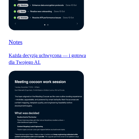
Notes
Każda decyzja uchwycona — i gotowa
dla Twojego AI.