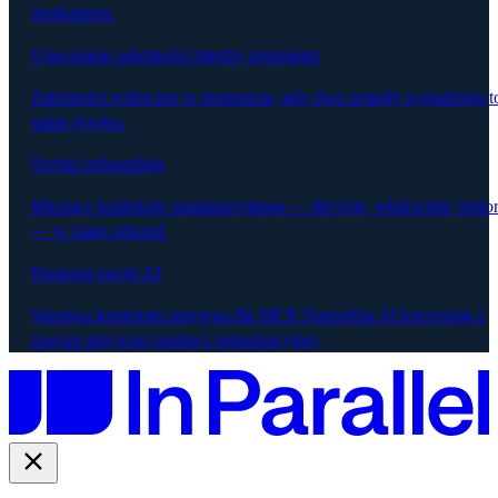
spotkaniem.
Ujawnianie zależności między zespołami
Zależności widoczne w momencie, gdy dwa zespoły sygnalizują t
samo ryzyko.
Szybki onboarding
Miesiące kontekstu organizacyjnego — decyzje, właściciele, histor
— w ciągu sekund.
Dostosuj swoje AI
Warstwa kontekstu natywna dla MCP. Narzędzia AI korzystają z
zawsze aktywnej pamięci organizacyjnej.