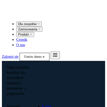
Dla zespołów
Zastosowania
Produkt
Cennik
O nas
Zaloguj się
Umów demo
Jeden wspólny
kontekst dla
wszystkich
zespołów,
produktów i
programów.
Prowadź
Kadra