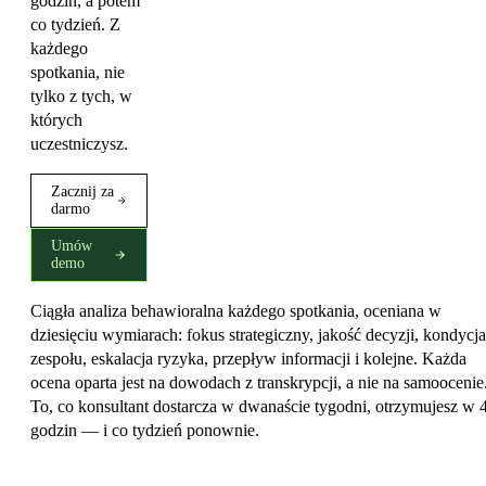
godzin, a potem
co tydzień. Z
każdego
spotkania, nie
tylko z tych, w
których
uczestniczysz.
Zacznij za
darmo
Umów
demo
Ciągła analiza behawioralna każdego spotkania, oceniana w
dziesięciu wymiarach: fokus strategiczny, jakość decyzji, kondycja
zespołu, eskalacja ryzyka, przepływ informacji i kolejne. Każda
ocena oparta jest na dowodach z transkrypcji, a nie na samoocenie
To, co konsultant dostarcza w dwanaście tygodni, otrzymujesz w 
godzin — i co tydzień ponownie.
Co wyróżnia Diagnostics