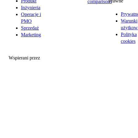
Prawne
Produkt
comparisons
Inżynieria
Prywatn
Operacje i
Warunki
PMO
użytkow
Sprzedaż
Polityka
Marketing
cookies
Wspierani przez