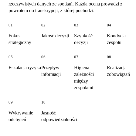
rzeczywistych danych ze spotkań. Każda ocena prowadzi z
powrotem do transkrypcji, z której pochodzi.
01
02
03
04
Fokus
Jakość decyzji
Szybkość
Kondycja
strategiczny
decyzji
zespołu
05
06
07
08
Eskalacja ryzyka
Przepływ
Higiena
Realizacja
informacji
zależności
zobowiązań
między
zespołami
09
10
Wykrywanie
Jasność
odchyleń
odpowiedzialności