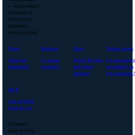
— każdy widok
w komplecie.
Przyjrzyj się
każdemu z
osobna poniżej.
Notes
Briefings
Plans
Talking points
What just
Co muszę
What's the plan,
Co powiniene
happened?
wiedzieć?
and what's
powiedzieć na
slipping?
tym spotkaniu?
MCP
Ask anything
from any AI.
Momenty,
których Twój