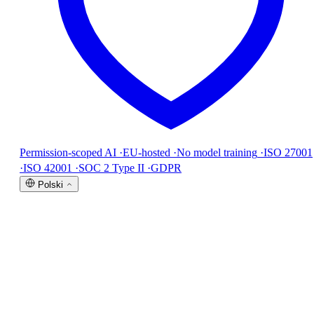
Permission-scoped AI
·
EU-hosted
·
No model training
·
ISO 27001
·
ISO 42001
·
SOC 2 Type II
·
GDPR
Polski