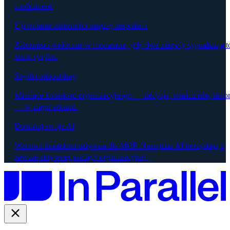
spotkaniem.
Ujawnianie zależności między zespołami
Zależności widoczne w momencie, gdy dwa zespoły sygnalizują t
samo ryzyko.
Szybki onboarding
Miesiące kontekstu organizacyjnego — decyzje, właściciele, histor
— w ciągu sekund.
Dostosuj swoje AI
Warstwa kontekstu natywna dla MCP. Narzędzia AI korzystają z
zawsze aktywnej pamięci organizacyjnej.