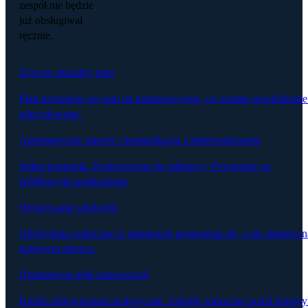
zespół nie będzie
już obsługiwał
ręcznie.
Zawsze aktualny plan
Plan przepisuje się sam na podstawie tego, co zostało powiedziane
zdecydowane.
Automatyczne raporty i komunikacja z interesariuszami
Jedna komenda. Dostosowane do odbiorcy. Powiązane ze
źródłowymi spotkaniami.
Wykrywanie odchyleń
Odchylenia widoczne w momencie pojawienia się, a nie dopiero n
kolejnym steerco.
Domknięcie pętli zobowiązań
Każde zobowiązanie uchwycone. Zaległe widoczne przed kolejn