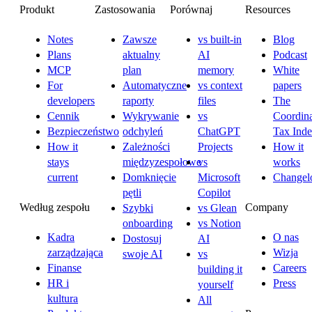
Produkt
Zastosowania
Porównaj
Resources
Notes
Zawsze
vs built-in
Blog
Plans
aktualny
AI
Podcast
MCP
plan
memory
White
For
Automatyczne
vs context
papers
developers
raporty
files
The
Cennik
Wykrywanie
vs
Coordina
Bezpieczeństwo
odchyleń
ChatGPT
Tax Ind
How it
Zależności
Projects
How it
stays
międzyzespołowe
vs
works
current
Domknięcie
Microsoft
Changel
pętli
Copilot
Według zespołu
Company
Szybki
vs Glean
onboarding
vs Notion
Kadra
O nas
Dostosuj
AI
zarządzająca
Wizja
swoje AI
vs
Finanse
Careers
building it
HR i
Press
yourself
kultura
All