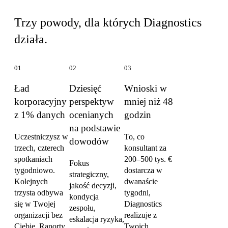
Trzy powody, dla których Diagnostics
działa.
01
02
03
Ład
Dziesięć
Wnioski w
korporacyjny
perspektyw
mniej niż 48
z 1% danych
ocenianych
godzin
na podstawie
Uczestniczysz w
To, co
dowodów
trzech, czterech
konsultant za
spotkaniach
200–500 tys. €
Fokus
tygodniowo.
dostarcza w
strategiczny,
Kolejnych
dwanaście
jakość decyzji,
trzysta odbywa
tygodni,
kondycja
się w Twojej
Diagnostics
zespołu,
organizacji bez
realizuje z
eskalacja ryzyka,
Ciebie. Raporty
Twoich