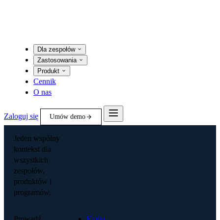
Dla zespołów
Zastosowania
Produkt
Cennik
O nas
Zaloguj się
Umów demo
Jeden wspólny
kontekst dla
wszystkich
zespołów,
produktów i
programów.
Prowadź
Kadra