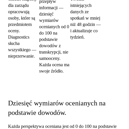
przepływ
dla zarządu
istniejących
informacji —
opracowują
danych ze
dziesięć
osoby, które są
spotkań w mniej
wymiarów
przedmiotem
niż 48 godzin —
ocenianych od 0
oceny.
i aktualizuje co
do 100 na
Diagnostics
tydzień.
podstawie
słucha
dowodów z
wszystkiego —
transkrypcji, nie
nieprzerwanie.
samooceny.
Każda ocena ma
swoje źródło.
Dziesięć perspektyw
Dziesięć wymiarów ocenianych na
podstawie dowodów.
Każda perspektywa oceniana jest od 0 do 100 na podstawie