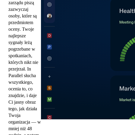
zarządu piszą
zazwyczaj
osoby, które są
przedmiotem
oceny. Twoje
najlepsze
sygnały leżą
pogrzebane w
spotkaniach,
których nikt nie
przejrzał. In
Parallel słucha
wszystkiego,
ocenia to, co
znajdzie, i daje
Ci jasny obraz
tego, jak działa
Twoja
organizacja — w
mniej niż 48