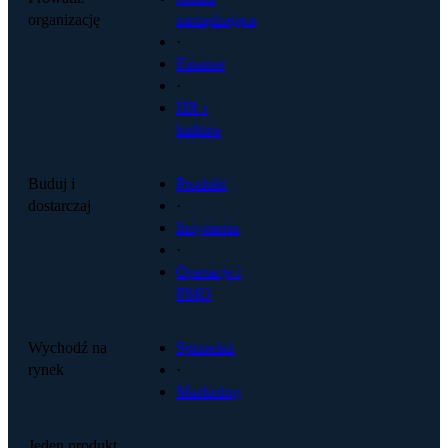
organizację
zarządzająca
·
Finanse
·
HR i
kultura
Buduj i
Produkt
dostarczaj
·
Inżynieria
·
Operacje i
PMO
Wychodź na
Sprzedaż
rynek
·
Marketing
Jeden produkt