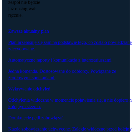
zespół nie będzie
już obsługiwał
ręcznie.
Zawsze aktualny plan
Plan przepisuje się sam na podstawie tego, co zostało powiedziane
zdecydowane.
Automatyczne raporty i komunikacja z interesariuszami
Jedna komenda. Dostosowane do odbiorcy. Powiązane ze
źródłowymi spotkaniami.
Wykrywanie odchyleń
Odchylenia widoczne w momencie pojawienia się, a nie dopiero n
kolejnym steerco.
Domknięcie pętli zobowiązań
Każde zobowiązanie uchwycone. Zaległe widoczne przed kolejn