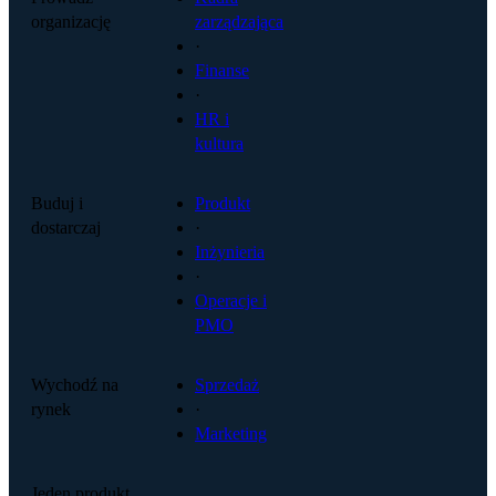
organizację
zarządzająca
·
Finanse
·
HR i
kultura
Buduj i
Produkt
dostarczaj
·
Inżynieria
·
Operacje i
PMO
Wychodź na
Sprzedaż
rynek
·
Marketing
Jeden produkt