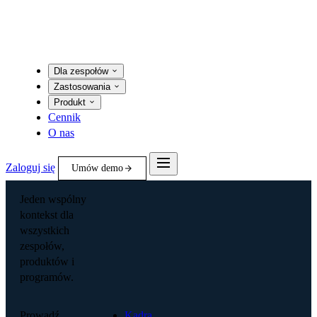
Dla zespołów
Zastosowania
Produkt
Cennik
O nas
Zaloguj się
Umów demo
Jeden wspólny
kontekst dla
wszystkich
zespołów,
produktów i
programów.
Prowadź
Kadra