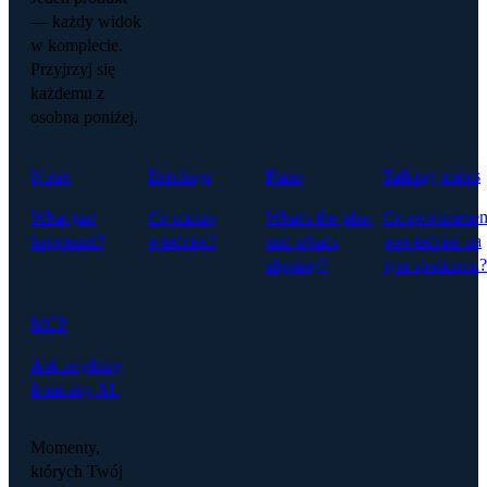
— każdy widok
w komplecie.
Przyjrzyj się
każdemu z
osobna poniżej.
Notes
Briefings
Plans
Talking points
What just
Co muszę
What's the plan,
Co powiniene
happened?
wiedzieć?
and what's
powiedzieć na
slipping?
tym spotkaniu?
MCP
Ask anything
from any AI.
Momenty,
których Twój