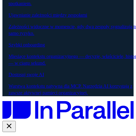
spotkaniem.
Ujawnianie zależności między zespołami
Zależności widoczne w momencie, gdy dwa zespoły sygnalizują t
samo ryzyko.
Szybki onboarding
Miesiące kontekstu organizacyjnego — decyzje, właściciele, histor
— w ciągu sekund.
Dostosuj swoje AI
Warstwa kontekstu natywna dla MCP. Narzędzia AI korzystają z
zawsze aktywnej pamięci organizacyjnej.