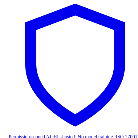
Permission-scoped AI
·
EU-hosted
·
No model training
·
ISO 27001