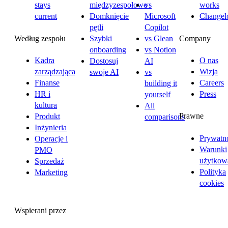
stays
międzyzespołowe
vs
works
current
Domknięcie
Microsoft
Changel
pętli
Copilot
Według zespołu
Company
Szybki
vs Glean
onboarding
vs Notion
Kadra
O nas
Dostosuj
AI
zarządzająca
Wizja
swoje AI
vs
Finanse
Careers
building it
HR i
Press
yourself
kultura
All
Prawne
Produkt
comparisons
Inżynieria
Prywatn
Operacje i
Warunki
PMO
użytkow
Sprzedaż
Polityka
Marketing
cookies
Wspierani przez