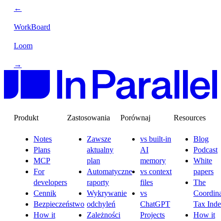
←
WorkBoard
Loom
→
Produkt
Zastosowania
Porównaj
Resources
Notes
Zawsze
vs built-in
Blog
Plans
aktualny
AI
Podcast
MCP
plan
memory
White
For
Automatyczne
vs context
papers
developers
raporty
files
The
Cennik
Wykrywanie
vs
Coordina
Bezpieczeństwo
odchyleń
ChatGPT
Tax Ind
How it
Zależności
Projects
How it